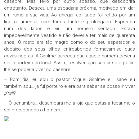
casebre. Mas fê-lo por outro acesso, que descobrira
entretanto. Desceu uma escadaria próxima, motivado em dar
um rumo à sua vida. Ao chegar ao fundo foi retido por um
ligeiro lamentar, num tom arfante e prolongado. Espreitou
num dos lados e viu um homem sentado. Estava
impecavelmente vestido e não deveria ter mais de quarenta
anos. O rosto era tão magro como o do seu espetador e
debaixo dos seus olhos entreabertos formavam-se duas
covas negras. A Girolme pareceu que aquele homem deveria
ser o porteiro do local. Assim, resolveu apresentar-se e pedir-
lhe se poderia viver no casebre:
– Bom dia, eu sou o pastor Miguel Girolme e… sabe eu
também sou… já fui porteiro e era para saber se posso ir viver
p’rali
?
– Ó penumbra… desampara-me a loja que estás a tapar-me o
sol – respondeu o homem.