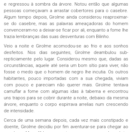
e regressou à sombra da árvore. Notou então que algumas
pessoas começavam a arrastar cobertores para o casebre.
Algum tempo depois, Girolme ainda considerou reaproximar-
se do casebre, mas as palavras ameaçadoras do homem
convenceram-no a deixar-se ficar por ali, enquanto a fome lhe
trazia lembranças das suas desventuras com Bilinho.
Veio a noite e Girolme acomodou-se ao frio e aos sonhos
desfeitos. Nos dias seguintes, Girolme deambulou sub-
repticiamente pelo lugar. Considerou mesmo que, dadas as
circunstâncias, aquele até seria um bom sítio para viver, não
fosse o medo que o homem de negro lhe incutia. Os outros
habitantes, pouco importadas com a sua chegada, viviam
com pouco e pareciam não querer mais. Girolme tentava
camuflar a fome com algumas idas à taberna e encontrou
uns trapos para se cobrir durante a noite, debaixo da mesma
árvore, enquanto o corpo espirrava arrelias num crescendo
de intensidade.
Cerca de uma semana depois, cada vez mais constipado e
doente, Girolme decidiu por fim aventurar-se para chegar ao