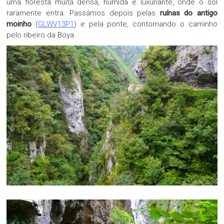
uma floresta muita densa, húmida e luxuriante, onde o sol
raramente entra. Passámos depois pelas
ruínas do antigo
moinho
(
GLWV13P1
) e pela ponte, contornando o caminho
pelo ribeiro da Boya.