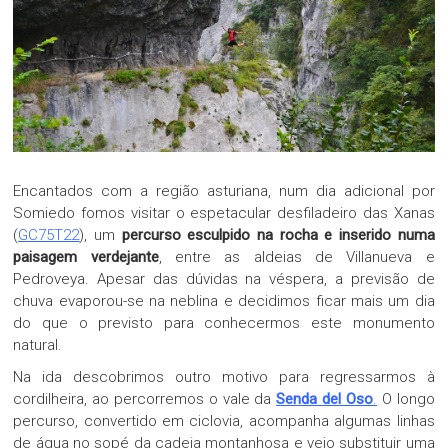
Encantados com a região asturiana, num dia adicional por
Somiedo fomos visitar o espetacular desfiladeiro das Xanas
(
GC75T22
), um
percurso esculpido na rocha e inserido numa
paisagem verdejante
, entre as aldeias de Villanueva e
Pedroveya. Apesar das dúvidas na véspera, a previsão de
chuva evaporou-se na neblina e decidimos ficar mais um dia
do que o previsto para conhecermos este monumento
natural.
Na ida descobrimos outro motivo para regressarmos à
cordilheira, ao percorremos o vale da
Senda del Oso
.
O longo
percurso, convertido em ciclovia, acompanha algumas linhas
de água no sopé da cadeia montanhosa e veio substituir uma