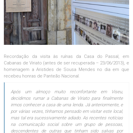
Recordação da visita às ruínas da Casa do Passal, em
Cabanas de Viriato (antes de ser recuperada – 23/06/2013), e
homenagem a Aristides de Sousa Mendes no dia em que
recebeu honras de Panteão Nacional.
Após um almoço muito reconfortante em Viseu,
decidimos rumar a Cabanas de Viriato para finalmente
irmos conhecer a casa de uma lenda. Já anteriormente, e
por várias vezes, tínhamos pensado em visitar este local,
mas tal era sucessivamente adiado. As recentes notícias
na comunicação social sobre um grupo de pessoas,
descendentes de outras que tinham sido salvas por