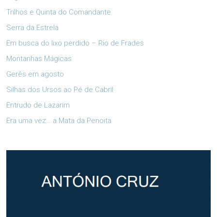
Trilhos e Quinta do Comandante
Serra da Estrela
Em busca do lixo perdido – Rio de Frades
Montanhas Mágicas
Gerês em agosto
Silhas dos Ursos ao Pé de Cabril
Entrudo de Lazarim
Era uma vez… a Mata da Penoita