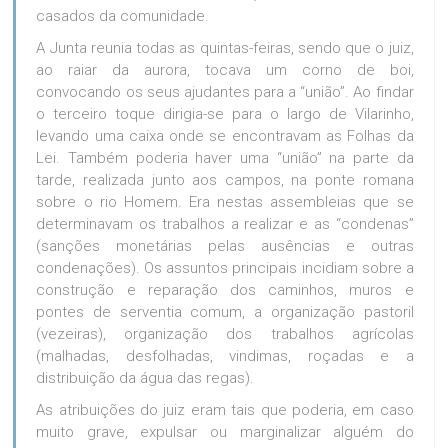
casados da comunidade.
A Junta reunia todas as quintas-feiras, sendo que o juiz,
ao raiar da aurora, tocava um corno de boi,
convocando os seus ajudantes para a “união”. Ao findar
o terceiro toque dirigia-se para o largo de Vilarinho,
levando uma caixa onde se encontravam as Folhas da
Lei. Também poderia haver uma “união” na parte da
tarde, realizada junto aos campos, na ponte romana
sobre o rio Homem. Era nestas assembleias que se
determinavam os trabalhos a realizar e as “condenas”
(sanções monetárias pelas ausências e outras
condenações). Os assuntos principais incidiam sobre a
construção e reparação dos caminhos, muros e
pontes de serventia comum, a organização pastoril
(vezeiras), organização dos trabalhos agrícolas
(malhadas, desfolhadas, vindimas, roçadas e a
distribuição da água das regas).
As atribuições do juiz eram tais que poderia, em caso
muito grave, expulsar ou marginalizar alguém do