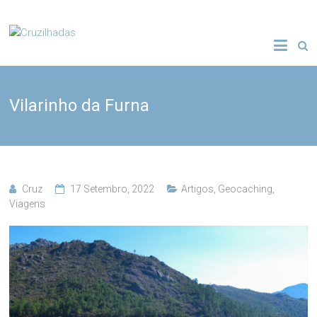
Skip
to
Cruzilhadas
content
Vilarinho da Furna
Cruz
17 Setembro, 2022
Artigos
,
Geocaching
,
Viagens