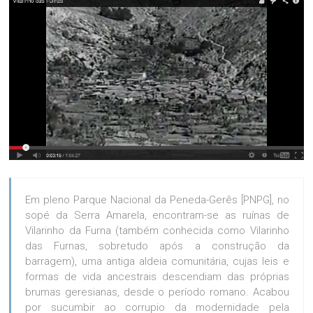
Em pleno Parque Nacional da Peneda-Gerês [PNPG], no
sopé da Serra Amarela, encontram-se as ruínas de
Vilarinho da Furna (também conhecida como Vilarinho
das Furnas, sobretudo após a construção da
barragem), uma antiga aldeia comunitária, cujas leis e
formas de vida ancestrais descendiam das próprias
brumas geresianas, desde o período romano. Acabou
por sucumbir ao corrupio da modernidade pela