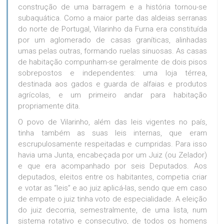
construção de uma barragem e a história tornou-se
subaquática. Como a maior parte das aldeias serranas
do norte de Portugal, Vilarinho da Furna era constituída
por um aglomerado de casas graníticas, alinhadas
umas pelas outras, formando ruelas sinuosas. As casas
de habitação compunham-se geralmente de dois pisos
sobrepostos e independentes: uma loja térrea,
destinada aos gados e guarda de alfaias e produtos
agrícolas, e um primeiro andar para habitação
propriamente dita.
O povo de Vilarinho, além das leis vigentes no país,
tinha também as suas leis internas, que eram
escrupulosamente respeitadas e cumpridas. Para isso
havia uma Junta, encabeçada por um Juiz (ou Zelador)
e que era acompanhado por seis Deputados. Aos
deputados, eleitos entre os habitantes, competia criar
e votar as “leis” e ao juiz aplicá-las, sendo que em caso
de empate o juiz tinha voto de especialidade. A eleição
do juiz decorria, semestralmente, de uma lista, num
sistema rotativo e consecutivo, de todos os homens