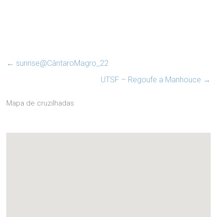
←
sunrise@CântaroMagro_22
UTSF – Regoufe a Manhouce
→
Mapa de cruzilhadas