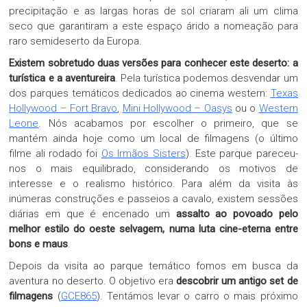
precipitação e as largas horas de sol criaram ali um clima
seco que garantiram a este espaço árido a nomeação para
raro semideserto da Europa.
Existem sobretudo duas versões para conhecer este deserto: a
turística e a aventureira
. Pela turística podemos desvendar um
dos parques temáticos dedicados ao cinema western:
Texas
Hollywood – Fort Bravo
,
Mini Hollywood – Oasys
ou o
Western
Leone
. Nós acabamos por escolher o primeiro, que se
mantém ainda hoje como um local de filmagens (o último
filme ali rodado foi
Os Irmãos Sisters
). Este parque pareceu-
nos o mais equilibrado, considerando os motivos de
interesse e o realismo histórico. Para além da visita às
inúmeras construções e passeios a cavalo, existem sessões
diárias em que é encenado um
assalto ao povoado pelo
melhor estilo do oeste selvagem, numa luta cine-eterna entre
bons e maus
.
Depois da visita ao parque temático fomos em busca da
aventura no deserto. O objetivo era
descobrir um antigo set de
filmagens
(
GCE865
). Tentámos levar o carro o mais próximo