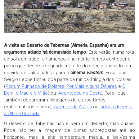
A visita ao Deserto de Tabernas (Almeria, Espanha) era um
argumento adiado há demasiado tempo
. Este verão, numa rota
ao sol com sabor a flamenco, finalmente fomos conhecer o
palco que desde a segunda metade do século passado tem
servido de palco natural para o
cinema
western
. Foi ali que
Sergio Leone filmou boa parte da mítica Trilogia dos Dólares
(
Por um Punhado de Dólares
,
Por Mais Alguns Dólares
e
O
Bom, o Mau e o Vilão
)
ou
Aconteceu no Oeste
.
Foi ali que
também decorreram filmagens de outros filmes
emblemáticos, como
Lawrence da Arábia
ou
Indiana Jones e
a Última Cruzada
.
O deserto de Tabernas não é bem um deserto, mas quase.
Pode não ter a imagem de dunas sobrepostas até ao
horizonte, mas a alta temperatura média, a baixíssima