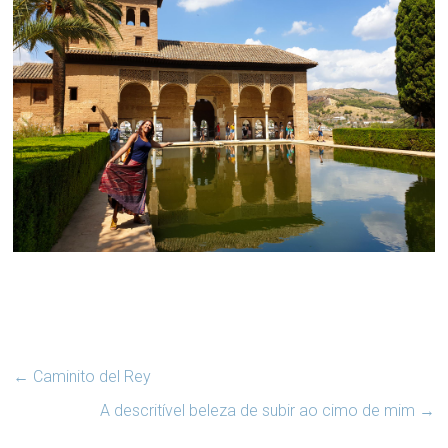
←
Caminito del Rey
A descritível beleza de subir ao cimo de mim
→