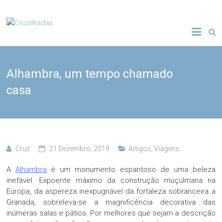
Skip
to
Cruzilhadas
content
Alhambra, um tempo chamado
casa
Cruz
21 Dezembro, 2019
Artigos
,
Viagens
A
Alhambra
é um monumento espantoso de uma beleza
inefável. Expoente máximo da construção muçulmana na
Europa, da aspereza inexpugnável da fortaleza sobranceira a
Granada, sobreleva-se a magnificência decorativa das
inúmeras salas e pátios. Por melhores que sejam a descrição