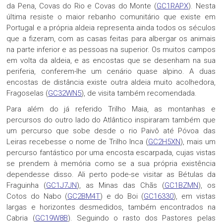
da Pena, Covas do Rio e Covas do Monte (
GC1RAPX
). Nesta
última resiste o maior rebanho comunitário que existe em
Portugal e a própria aldeia representa ainda todos os séculos
que a fizeram, com as casas feitas para albergar os animais
na parte inferior e as pessoas na superior. Os muitos campos
em volta da aldeia, e as encostas que se desenham na sua
periferia, conferem-lhe um cenário quase alpino. A duas
encostas de distância existe outra aldeia muito acolhedora,
Fragoselas (
GC32WN5
), de visita também recomendada.
Para além do já referido Trilho Maia, as montanhas e
percursos do outro lado do Atlântico inspiraram também que
um percurso que sobe desde o rio Paivô até Póvoa das
Leiras recebesse o nome de Trilho Inca (
GC2H5XN
), mais um
percurso fantástico por uma encosta escarpada, cujas vistas
se prendem à memória como se a sua própria existência
dependesse disso. Ali perto pode-se visitar as Bétulas da
Fraguinha (
GC1J7JN
), as Minas das Chãs (
GC1BZMN
), os
Cotos do Nabo (
GC2BM4T
) e do Boi (
GC16330
), em vistas
largas e horizontes desmedidos, também encontrados na
Cabria (
GC19W8B
). Seguindo o rasto dos Pastores pelas