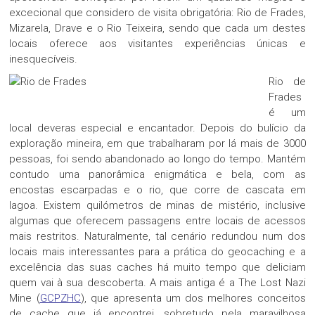
excecional que considero de visita obrigatória: Rio de Frades,
Mizarela, Drave e o Rio Teixeira, sendo que cada um destes
locais oferece aos visitantes experiências únicas e
inesquecíveis.
Rio de
Frades
é um
local deveras especial e encantador. Depois do bulício da
exploração mineira, em que trabalharam por lá mais de 3000
pessoas, foi sendo abandonado ao longo do tempo. Mantém
contudo uma panorâmica enigmática e bela, com as
encostas escarpadas e o rio, que corre de cascata em
lagoa. Existem quilómetros de minas de mistério, inclusive
algumas que oferecem passagens entre locais de acessos
mais restritos. Naturalmente, tal cenário redundou num dos
locais mais interessantes para a prática do geocaching e a
excelência das suas caches há muito tempo que deliciam
quem vai à sua descoberta. A mais antiga é a The Lost Nazi
Mine (
GCPZHC
), que apresenta um dos melhores conceitos
de cache que já encontrei, sobretudo pela maravilhosa