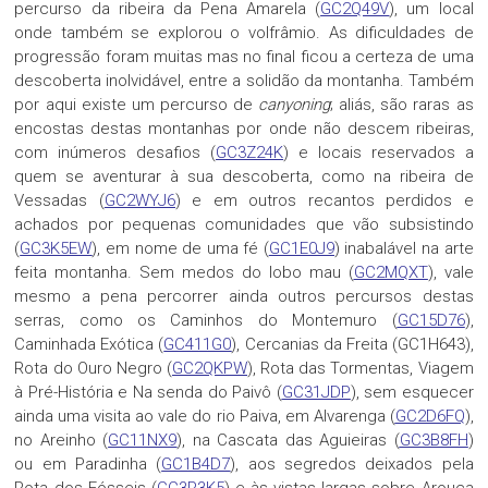
percurso da ribeira da Pena Amarela (
GC2Q49V
), um local
onde também se explorou o volfrâmio. As dificuldades de
progressão foram muitas mas no final ficou a certeza de uma
descoberta inolvidável, entre a solidão da montanha. Também
por aqui existe um percurso de
canyoning
; aliás, são raras as
encostas destas montanhas por onde não descem ribeiras,
com inúmeros desafios (
GC3Z24K
) e locais reservados a
quem se aventurar à sua descoberta, como na ribeira de
Vessadas (
GC2WYJ6
) e em outros recantos perdidos e
achados por pequenas comunidades que vão subsistindo
(
GC3K5EW
), em nome de uma fé (
GC1E0J9
) inabalável na arte
feita montanha. Sem medos do lobo mau (
GC2MQXT
), vale
mesmo a pena percorrer ainda outros percursos destas
serras, como os Caminhos do Montemuro (
GC15D76
),
Caminhada Exótica (
GC411G0
), Cercanias da Freita (
GC1H643
),
Rota do Ouro Negro (
GC2QKPW
), Rota das Tormentas, Viagem
à Pré-História e Na senda do Paivô (
GC31JDP
), sem esquecer
ainda uma visita ao vale do rio Paiva, em Alvarenga (
GC2D6FQ
),
no Areinho (
GC11NX9
), na Cascata das Aguieiras (
GC3B8FH
)
ou em Paradinha (
GC1B4D7
), aos segredos deixados pela