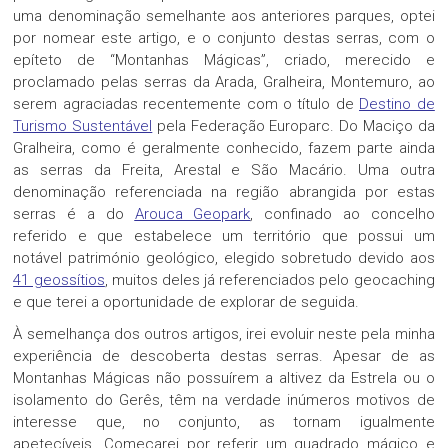
uma denominação semelhante aos anteriores parques, optei
por nomear este artigo, e o conjunto destas serras, com o
epíteto de “Montanhas Mágicas”, criado, merecido e
proclamado pelas serras da Arada, Gralheira, Montemuro, ao
serem agraciadas recentemente com o título de
Destino de
Turismo Sustentável
pela Federação Europarc. Do Maciço da
Gralheira, como é geralmente conhecido, fazem parte ainda
as serras da Freita, Arestal e São Macário. Uma outra
denominação referenciada na região abrangida por estas
serras é a do
Arouca Geopark
, confinado ao concelho
referido e que estabelece um território que possui um
notável património geológico, elegido sobretudo devido aos
41 geossítios
, muitos deles já referenciados pelo geocaching
e que terei a oportunidade de explorar de seguida.
À semelhança dos outros artigos, irei evoluir neste pela minha
experiência de descoberta destas serras. Apesar de as
Montanhas Mágicas não possuírem a altivez da Estrela ou o
isolamento do Gerês, têm na verdade inúmeros motivos de
interesse que, no conjunto, as tornam igualmente
apetecíveis. Começarei por referir um quadrado mágico e