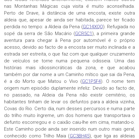
nas Montanhas Mágicas cuja visita é muito aconselhada.
Perto de Drave, à distância de uma encosta, existe outra
aldeia que, apesar de ainda ser habitada, parece ter ficado
perdida no tempo: a Aldeia da Pena (
GC14XQQ
). Refugiada no
sopé da serra de São Macário (
GCR5C1
), a primeira grande
aventura para chegar à Pena por automóvel é o próprio
acesso, devido ao facto de a encosta ser muito inclinada e a
estrada ser estreita, o que faz com que qualquer cruzamento
de veículos se torne numa pequena odisseia. Uma das
histórias mais idiossincráticas da zona, e que acabou
também por dar nome a um Caminho mítico que sai da Pena,
é a do Morto que Matou o Vivo (
GC1P5F4
). O nome tem
origem num episódio duplamente infeliz. Devido ao facto de,
no passado, na Aldeia da Pena não existir cemitério, os
habitantes tinham de levar os defuntos para a aldeia vizinha,
Covas do Rio. Certo dia, num desses percursos e numa parte
do trilho muito íngreme, um dos homens que transportava o
defunto escorregou e o caixão caiu-lhe em cima, matando-o.
Este Caminho pode ainda ser inserido num outro mais geral,
conhecido como Trilho Maia (
GC3BH45
), que liga as aldeias