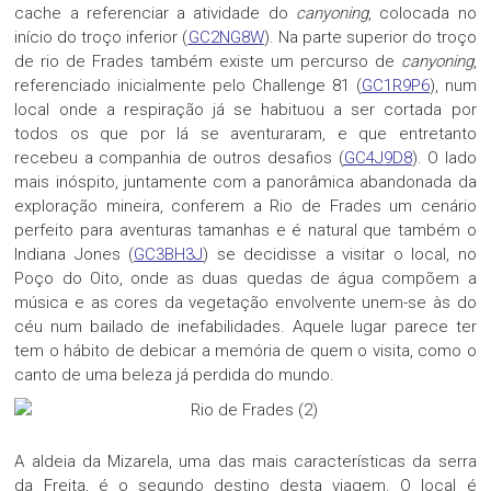
cache a referenciar a atividade do
canyoning
, colocada no
início do troço inferior (
GC2NG8W
). Na parte superior do troço
de rio de Frades também existe um percurso de
canyoning
,
referenciado inicialmente pelo Challenge 81 (
GC1R9P6
), num
local onde a respiração já se habituou a ser cortada por
todos os que por lá se aventuraram, e que entretanto
recebeu a companhia de outros desafios (
GC4J9D8
). O lado
mais inóspito, juntamente com a panorâmica abandonada da
exploração mineira, conferem a Rio de Frades um cenário
perfeito para aventuras tamanhas e é natural que também o
Indiana Jones (
GC3BH3J
) se decidisse a visitar o local, no
Poço do Oito, onde as duas quedas de água compõem a
música e as cores da vegetação envolvente unem-se às do
céu num bailado de inefabilidades. Aquele lugar parece ter
tem o hábito de debicar a memória de quem o visita, como o
canto de uma beleza já perdida do mundo.
A aldeia da Mizarela, uma das mais características da serra
da Freita, é o segundo destino desta viagem. O local é