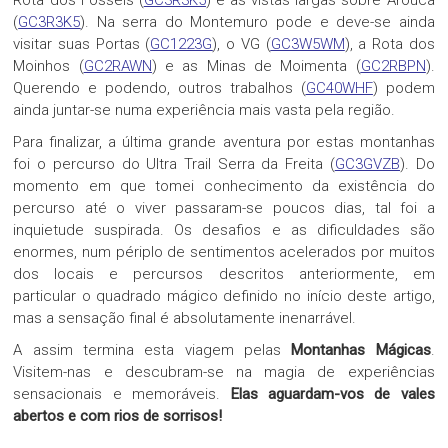
Rota dos Fósseis (
GC3R3K5
) e às vistas largas sobre Arouca
(
GC3R3K5
). Na serra do Montemuro pode e deve-se ainda
visitar suas Portas (
GC1223G
), o VG (
GC3W5WM
), a Rota dos
Moinhos (
GC2RAWN
) e as Minas de Moimenta (
GC2RBPN
).
Querendo e podendo, outros trabalhos (
GC40WHF
) podem
ainda juntar-se numa experiência mais vasta pela região.
Para finalizar, a última grande aventura por estas montanhas
foi o percurso do Ultra Trail Serra da Freita (
GC3GVZB
). Do
momento em que tomei conhecimento da existência do
percurso até o viver passaram-se poucos dias, tal foi a
inquietude suspirada. Os desafios e as dificuldades são
enormes, num périplo de sentimentos acelerados por muitos
dos locais e percursos descritos anteriormente, em
particular o quadrado mágico definido no início deste artigo,
mas a sensação final é absolutamente inenarrável.
A assim termina esta viagem pelas
Montanhas Mágicas
.
Visitem-nas e descubram-se na magia de experiências
sensacionais e memoráveis.
Elas aguardam-vos de vales
abertos e com rios de sorrisos!