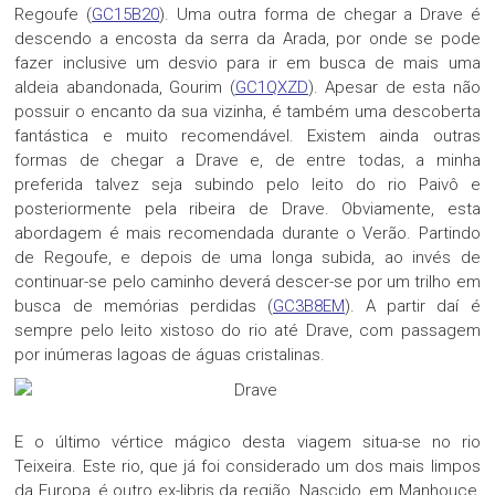
Regoufe (
GC15B20
). Uma outra forma de chegar a Drave é
descendo a encosta da serra da Arada, por onde se pode
fazer inclusive um desvio para ir em busca de mais uma
aldeia abandonada, Gourim (
GC1QXZD
). Apesar de esta não
possuir o encanto da sua vizinha, é também uma descoberta
fantástica e muito recomendável. Existem ainda outras
formas de chegar a Drave e, de entre todas, a minha
preferida talvez seja subindo pelo leito do rio Paivô e
posteriormente pela ribeira de Drave. Obviamente, esta
abordagem é mais recomendada durante o Verão. Partindo
de Regoufe, e depois de uma longa subida, ao invés de
continuar-se pelo caminho deverá descer-se por um trilho em
busca de memórias perdidas (
GC3B8EM
). A partir daí é
sempre pelo leito xistoso do rio até Drave, com passagem
por inúmeras lagoas de águas cristalinas.
E o último vértice mágico desta viagem situa-se no rio
Teixeira. Este rio, que já foi considerado um dos mais limpos
da Europa, é outro ex-libris da região. Nascido, em Manhouce,