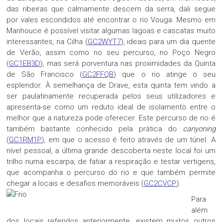
das ribeiras que calmamente descem da serra, dali segue
por vales escondidos até encontrar o rio Vouga. Mesmo em
Manhouce é possível visitar algumas lagoas e cascatas muito
interessantes, na Cilha (
GC2WYT7
), ideais para um dia quente
de Verão, assim como no seu percurso, no Poço Negro
(
GC1EB3D
), mas será porventura nas proximidades da Quinta
de São Francisco (
GC2FFQB
) que o rio atinge o seu
esplendor. À semelhança de Drave, esta quinta tem vindo a
ser paulatinamente recuperada pelos seus utilizadores e
apresenta-se como um reduto ideal de isolamento entre o
melhor que a natureza pode oferecer. Este percurso de rio é
também bastante conhecido pela prática do
canyoning
(
GC1RM1P
), em que o acesso é feito através de um túnel. A
nível pessoal, a última grande descoberta neste local foi um
trilho numa escarpa, de fatiar a respiração e testar vertigens,
que acompanha o percurso do rio e que também permite
chegar a locais e desafios memoráveis (
GC2CVCP
).
Para
além
dos locais referidos anteriormente, existem muitos outros