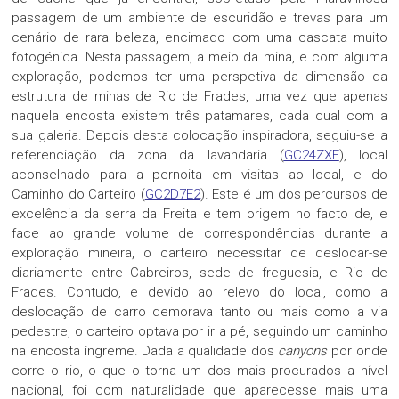
passagem de um ambiente de escuridão e trevas para um
cenário de rara beleza, encimado com uma cascata muito
fotogénica. Nesta passagem, a meio da mina, e com alguma
exploração, podemos ter uma perspetiva da dimensão da
estrutura de minas de Rio de Frades, uma vez que apenas
naquela encosta existem três patamares, cada qual com a
sua galeria. Depois desta colocação inspiradora, seguiu-se a
referenciação da zona da lavandaria (
GC24ZXF
), local
aconselhado para a pernoita em visitas ao local, e do
Caminho do Carteiro (
GC2D7E2
). Este é um dos percursos de
excelência da serra da Freita e tem origem no facto de, e
face ao grande volume de correspondências durante a
exploração mineira, o carteiro necessitar de deslocar-se
diariamente entre Cabreiros, sede de freguesia, e Rio de
Frades. Contudo, e devido ao relevo do local, como a
deslocação de carro demorava tanto ou mais como a via
pedestre, o carteiro optava por ir a pé, seguindo um caminho
na encosta íngreme. Dada a qualidade dos
canyons
por onde
corre o rio, o que o torna um dos mais procurados a nível
nacional, foi com naturalidade que aparecesse mais uma