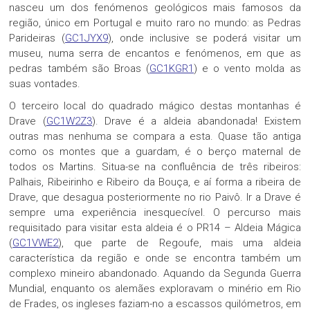
nasceu um dos fenómenos geológicos mais famosos da
região, único em Portugal e muito raro no mundo: as Pedras
Parideiras (
GC1JYX9
), onde inclusive se poderá visitar um
museu, numa serra de encantos e fenómenos, em que as
pedras também são Broas (
GC1KGR1
) e o vento molda as
suas vontades.
O terceiro local do quadrado mágico destas montanhas é
Drave (
GC1W2Z3
). Drave é a aldeia abandonada! Existem
outras mas nenhuma se compara a esta. Quase tão antiga
como os montes que a guardam, é o berço maternal de
todos os Martins. Situa-se na confluência de três ribeiros:
Palhais, Ribeirinho e Ribeiro da Bouça, e aí forma a ribeira de
Drave, que desagua posteriormente no rio Paivô. Ir a Drave é
sempre uma experiência inesquecível. O percurso mais
requisitado para visitar esta aldeia é o PR14 – Aldeia Mágica
(
GC1VWE2
), que parte de Regoufe, mais uma aldeia
característica da região e onde se encontra também um
complexo mineiro abandonado. Aquando da Segunda Guerra
Mundial, enquanto os alemães exploravam o minério em Rio
de Frades, os ingleses faziam-no a escassos quilómetros, em