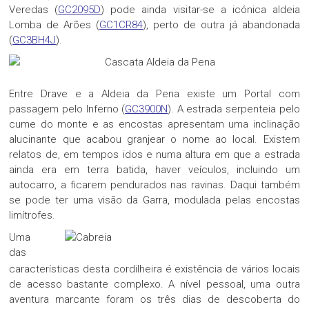
Veredas (
GC2095D
) pode ainda visitar-se a icónica aldeia
Lomba de Arões (
GC1CR84
), perto de outra já abandonada
(
GC3BH4J
).
Entre Drave e a Aldeia da Pena existe um Portal com
passagem pelo Inferno (
GC3900N
). A estrada serpenteia pelo
cume do monte e as encostas apresentam uma inclinação
alucinante que acabou granjear o nome ao local. Existem
relatos de, em tempos idos e numa altura em que a estrada
ainda era em terra batida, haver veículos, incluindo um
autocarro, a ficarem pendurados nas ravinas. Daqui também
se pode ter uma visão da Garra, modulada pelas encostas
limítrofes.
Uma
das
características desta cordilheira é existência de vários locais
de acesso bastante complexo. A nível pessoal, uma outra
aventura marcante foram os três dias de descoberta do