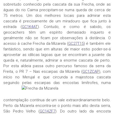
sobretudo conhecido pela cascata da sua Frecha, onde as
águas do rio Caima precipitam-se numa queda de cerca de
75 metros. Um dos melhores locais para admirar esta
cascata é precisamente de um miradouro que fica junto à
estrada (
GC1K4AT
). Contudo, e como é sabido, os
geocachers têm um espírito demasiado inquieto e
geralmente não se ficam por observações à distância. O
acesso à cache Frecha da Mizarela (
GC27T15
) é também ele
fantástico, sendo que em alturas de maior estio poder-se-á
aproveitar as idílicas lagoas que se encontram a jusante da
queda e, naturalmente, admirar a enorme cascata de perto.
Por esta aldeia passa outro percurso famoso da serra da
Freita, o PR 7 – Nas escarpas da Mizarela (
GC1ZCAP
), com
início no Merujal e que circunda a majestosa cascata
seguindo pelas escarpas das encos
tas limítrofes, numa
contemplação contínua de um vale extraordinariamente belo.
Perto da Mizarela encontra-se o ponto mais alto desta serra,
São Pedro Velho (
GC14ZF7
). Do outro lado da encosta