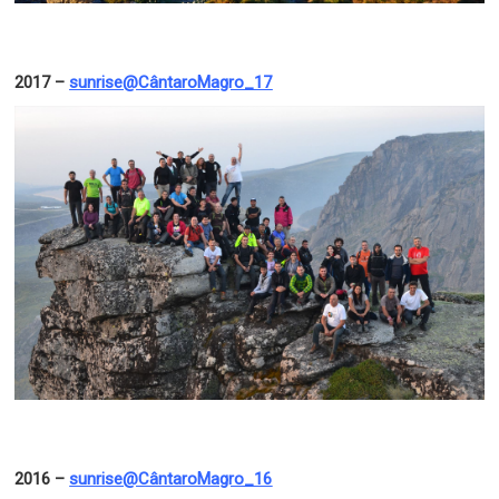
2017 –
sunrise@CântaroMagro_17
2016 –
sunrise@CântaroMagro_16