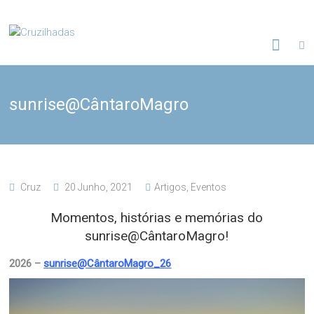
Skip
to
Cruzilhadas
content
sunrise@CântaroMagro
Cruz
20 Junho, 2021
Artigos
,
Eventos
Momentos, histórias e memórias do
sunrise@CântaroMagro!
2026 –
sunrise@CântaroMagro_26