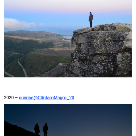
2020 –
sunrise@CântaroMagro_20