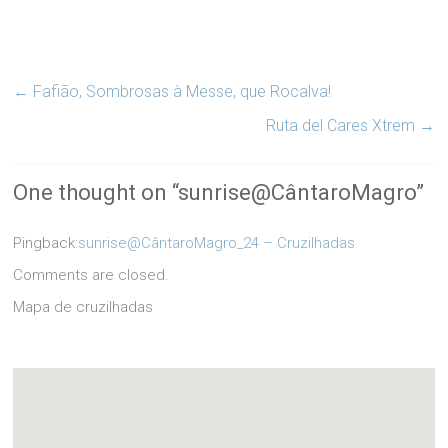
←
Fafião, Sombrosas à Messe, que Rocalva!
Ruta del Cares Xtrem
→
One thought on “
sunrise@CântaroMagro
”
Pingback:
sunrise@CântaroMagro_24 – Cruzilhadas
Comments are closed.
Mapa de cruzilhadas