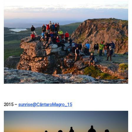
2015 –
sunrise@CântaroMagro_15