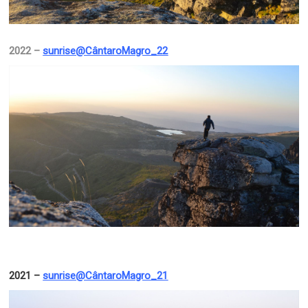
2022 –
sunrise@CântaroMagro_22
2021 –
sunrise@CântaroMagro_21