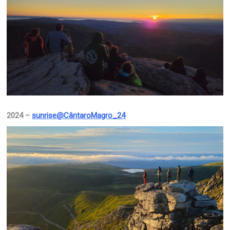
2024 –
sunrise@CântaroMagro_24