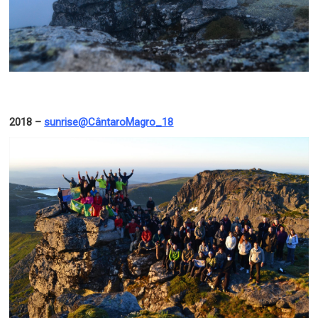
2018 –
sunrise@CântaroMagro_18