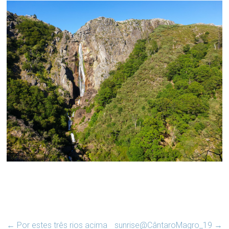
←
Por estes três rios acima
sunrise@CântaroMagro_19
→