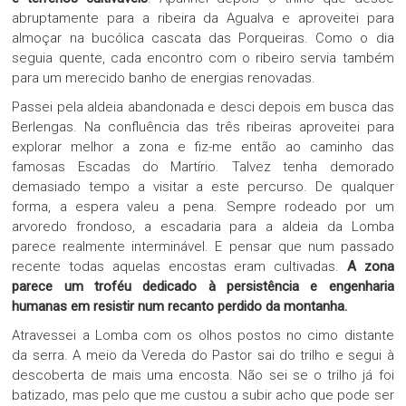
abruptamente para a ribeira da Agualva e aproveitei para
almoçar na bucólica cascata das Porqueiras. Como o dia
seguia quente, cada encontro com o ribeiro servia também
para um merecido banho de energias renovadas.
Passei pela aldeia abandonada e desci depois em busca das
Berlengas. Na confluência das três ribeiras aproveitei para
explorar melhor a zona e fiz-me então ao caminho das
famosas Escadas do Martírio. Talvez tenha demorado
demasiado tempo a visitar a este percurso. De qualquer
forma, a espera valeu a pena. Sempre rodeado por um
arvoredo frondoso, a escadaria para a aldeia da Lomba
parece realmente interminável. E pensar que num passado
recente todas aquelas encostas eram cultivadas.
A zona
parece um troféu dedicado à persistência e engenharia
humanas em resistir num recanto perdido da montanha.
Atravessei a Lomba com os olhos postos no cimo distante
da serra. A meio da Vereda do Pastor sai do trilho e segui à
descoberta de mais uma encosta. Não sei se o trilho já foi
batizado, mas pelo que me custou a subir acho que pode ser