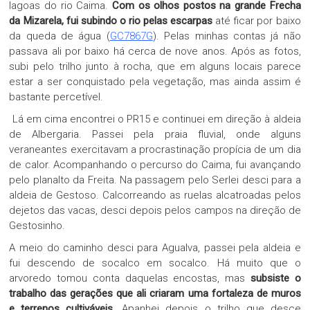
lagoas do rio Caima.
Com os olhos postos na grande
Frecha
da Mizarela, fui subindo o rio pelas escarpas
até ficar por baixo
da queda de água (
GC7867G
). Pelas minhas contas já não
passava ali por baixo há cerca de nove anos. Após as fotos,
subi pelo trilho junto à rocha, que em alguns locais parece
estar a ser conquistado pela vegetação, mas ainda assim é
bastante percetível.
Lá em cima encontrei o PR15 e continuei em direção à aldeia
de Albergaria. Passei pela praia fluvial, onde alguns
veraneantes exercitavam a procrastinação propícia de um dia
de calor. Acompanhando o percurso do Caima, fui avançando
pelo planalto da Freita. Na passagem pelo Serlei desci para a
aldeia de Gestoso. Calcorreando as ruelas alcatroadas pelos
dejetos das vacas, desci depois pelos campos na direção de
Gestosinho.
A meio do caminho desci para Agualva, passei pela aldeia e
fui descendo de socalco em socalco. Há muito que o
arvoredo tomou conta daquelas encostas, mas
subsiste o
trabalho das gerações que ali criaram uma fortaleza de muros
e terrenos cultiváveis
. Apanhei depois o trilho que desce