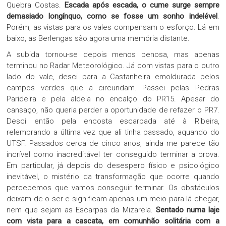
Quebra Costas.
Escada após escada, o cume surge sempre
demasiado longínquo, como se fosse um sonho indelével
.
Porém, as vistas para os vales compensam o esforço. Lá em
baixo, as Berlengas são agora uma memória distante.
A subida tornou-se depois menos penosa, mas apenas
terminou no Radar Meteorológico. Já com vistas para o outro
lado do vale, desci para a Castanheira emoldurada pelos
campos verdes que a circundam. Passei pelas Pedras
Parideira e pela aldeia no encalço do PR15. Apesar do
cansaço, não queria perder a oportunidade de refazer o PR7.
Desci então pela encosta escarpada até à Ribeira,
relembrando a última vez que ali tinha passado, aquando do
UTSF. Passados cerca de cinco anos, ainda me parece tão
incrível como inacreditável ter conseguido terminar a prova.
Em particular, já depois do desespero físico e psicológico
inevitável, o mistério da transformação que ocorre quando
percebemos que vamos conseguir terminar. Os obstáculos
deixam de o ser e significam apenas um meio para lá chegar,
nem que sejam as Escarpas da Mizarela.
Sentado numa laje
com vista para a cascata, em comunhão solitária com a