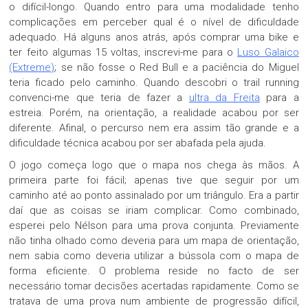
o difícil-longo. Quando entro para uma modalidade tenho
complicações em perceber qual é o nível de dificuldade
adequado. Há alguns anos atrás, após comprar uma bike e
ter feito algumas 15 voltas, inscrevi-me para o
Luso Galaico
(Extreme)
; se não fosse o Red Bull e a paciência do Miguel
teria ficado pelo caminho. Quando descobri o trail running
convenci-me que teria de fazer a
ultra da Freita
para a
estreia. Porém, na orientação, a realidade acabou por ser
diferente. Afinal, o percurso nem era assim tão grande e a
dificuldade técnica acabou por ser abafada pela ajuda.
O jogo começa logo que o mapa nos chega às mãos. A
primeira parte foi fácil; apenas tive que seguir por um
caminho até ao ponto assinalado por um triângulo. Era a partir
daí que as coisas se iriam complicar. Como combinado,
esperei pelo Nélson para uma prova conjunta. Previamente
não tinha olhado como deveria para um mapa de orientação,
nem sabia como deveria utilizar a bússola com o mapa de
forma eficiente. O problema reside no facto de ser
necessário tomar decisões acertadas rapidamente. Como se
tratava de uma prova num ambiente de progressão difícil,