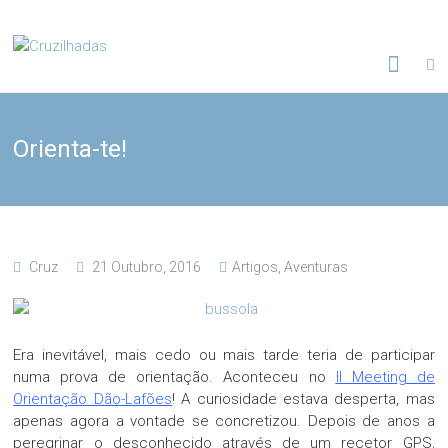
Skip
to
Cruzilhadas
content
Orienta-te!
Cruz
21 Outubro, 2016
Artigos
,
Aventuras
Era inevitável, mais cedo ou mais tarde teria de participar
numa prova de orientação. Aconteceu no
II Meeting de
Orientação Dão-Lafões
! A curiosidade estava desperta, mas
apenas agora a vontade se concretizou. Depois de anos a
peregrinar o desconhecido através de um recetor GPS,