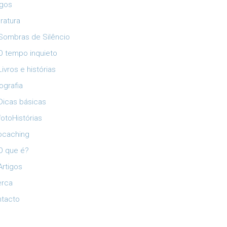
igos
eratura
Sombras de Silêncio
O tempo inquieto
Livros e histórias
ografia
Dicas básicas
fotoHistórias
ocaching
O que é?
Artigos
erca
tacto