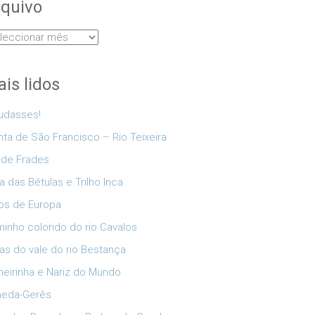
quivo
uivo
is lidos
udasses!
nta de São Francisco – Rio Teixeira
 de Frades
a das Bétulas e Trilho Inca
os de Europa
inho colorido do rio Cavalos
as do vale do rio Bestança
eirinha e Nariz do Mundo
neda-Gerês