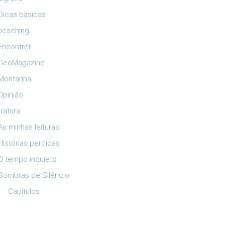
Dicas básicas
ocaching
Encontrei!
GeoMagazine
Montanha
Opinião
eratura
As minhas leituras
Histórias perdidas
O tempo inquieto
Sombras de Silêncio
Capítulos