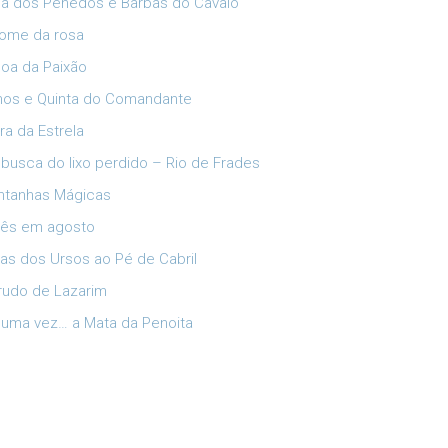
ia dos Penedos e Barbas do Cavalo
ome da rosa
oa da Paixão
lhos e Quinta do Comandante
ra da Estrela
busca do lixo perdido – Rio de Frades
tanhas Mágicas
ês em agosto
has dos Ursos ao Pé de Cabril
rudo de Lazarim
 uma vez… a Mata da Penoita