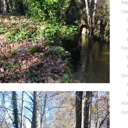
Art
Lit
Fot
Ge
Ac
Con