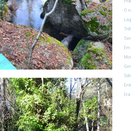
Pra
O n
Lag
Tri
Ser
Em 
Mon
Ger
Sil
Ent
Era