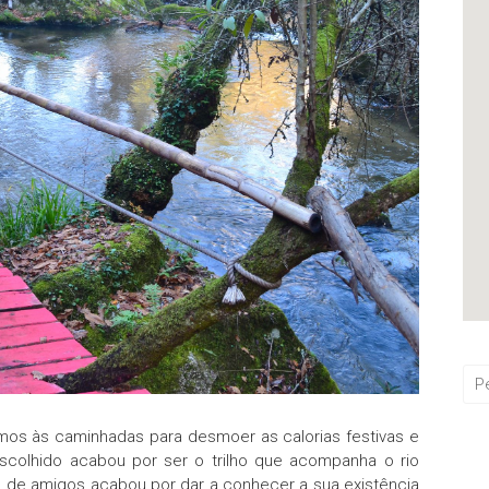
támos às caminhadas para desmoer as calorias festivas e
escolhido acabou por ser o trilho que acompanha o rio
te de amigos acabou por dar a conhecer a sua existência