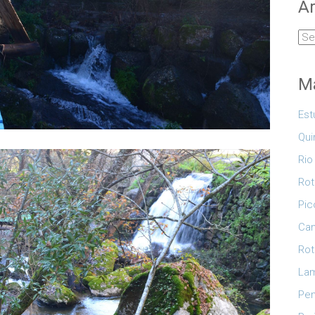
Ar
Arq
Ma
Est
Qui
Rio
Rot
Pic
Cam
Rot
Lam
Pe