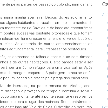
Ca
rmente pelas partes de passadiço colorido, num cenário
Art
s numa manhã soalheira. Depois do estacionamento,
os alguns habitantes a trabalhar em melhoramentos da
 para montante do rio Cavalos e de imediato encontrámos
am pontes sucessivas bastante pitorescas e que tornam
 misturam-se harmoniosamente entre o verde bucólico
as leiras. Ao contrário de outros empreendimentos do
tritos ao fundamental para ultrapassar os obstáculos.
afia, calcorreando as folhas outonais e ao som ritmado
hos e de outras habitações. O sítio parece estar a ser
verá ser um ótimo refúgio para uma vida calma. Após
costa da margem esquerda. A paisagem tornou-se então
a por um incêndio e refeita pela praga dos eucaliptos.
ivo de interesse, na ponte romana de Midões, onde
m distinção a provação do tempo e continua a servir o
ouco para montante até à ponte seguinte e resolvemos
 descendo para o lugar dos moinhos. Reencontrámos os
 cristalinas até Vale de Gaios. O detalhe do percurso,
Fot