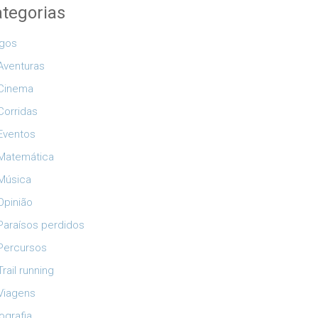
tegorias
igos
Aventuras
Cinema
Corridas
Eventos
Matemática
Música
Opinião
Paraísos perdidos
Percursos
Trail running
Viagens
ografia