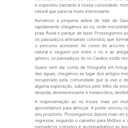
e espevitou bastante a nossa curiosidade, mo
natural que parecia muito interessante.
Rumámos à pequena aldeia de Vale de Gaio
rapidamente chegámos ao rio, onde encontrám
praia fluvial e parque de lazer. Prosseguimos
os passadiços artesanais coloridos, que form
o percurso acessível. As cores do arco-íris
natural e seguem por entre o rio e as antig
género, os passadiços do rio Cavalos estão res
Quase sem dar conta, de fotografia em fotogr
das águas, chegámos ao lugar dos antigos moin
recuperado pela comunidade que lá vive e de
alguma exploração, subimos pelo trilho da en
despida, desinteressante e melancólica, desfeit
A reaproximação ao rio trouxe mais um mot
aproveitámos para almoçar. A ponte venceu co
seu propósito. Prosseguimos depois mais um p
regressar, seguindo o caminho para Midões e
passadiços coloridos e acompanhámos as águas