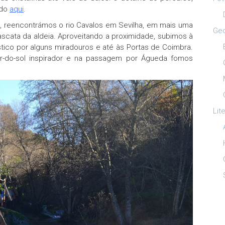
ado
aqui
.
 reencontrámos o rio Cavalos em Sevilha, em mais uma
Ge
ascata da aldeia. Aproveitando a proximidade, subimos à
stico por alguns miradouros e até às Portas de Coimbra.
r-do-sol inspirador e na passagem por Águeda fomos
Lit