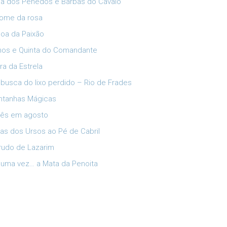
ia dos Penedos e Barbas do Cavalo
ome da rosa
oa da Paixão
lhos e Quinta do Comandante
ra da Estrela
busca do lixo perdido – Rio de Frades
tanhas Mágicas
ês em agosto
has dos Ursos ao Pé de Cabril
rudo de Lazarim
 uma vez… a Mata da Penoita