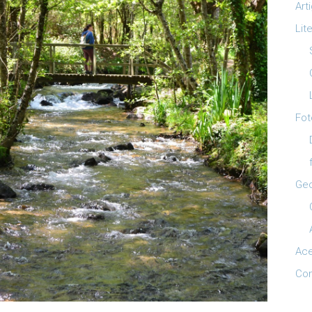
Art
Lit
Fot
Ge
Ac
Con