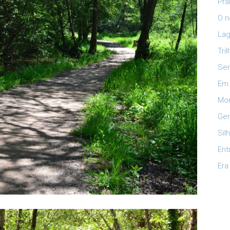
Pra
O n
Lag
Tri
Ser
Em 
Mon
Ger
Sil
Ent
Era