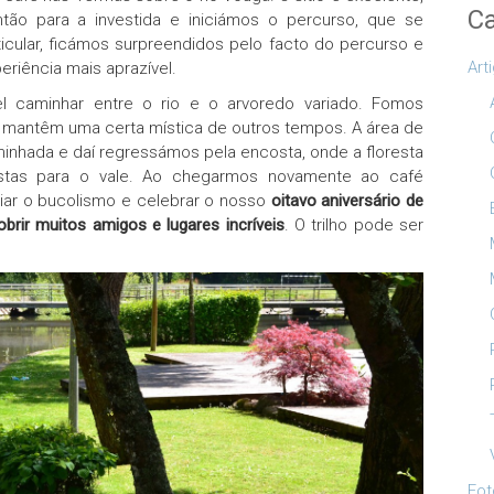
Ca
tão para a investida e iniciámos o percurso, que se
ticular, ficámos surpreendidos pelo facto do percurso e
Art
eriência mais aprazível.
l caminhar entre o rio e o arvoredo variado. Fomos
mantêm uma certa mística de outros tempos. A área de
inhada e daí regressámos pela encosta, onde a floresta
istas para o vale. Ao chegarmos novamente ao café
iar o bucolismo e celebrar o nosso
oitavo aniversário de
brir muitos amigos e lugares incríveis
. O trilho pode ser
Fot