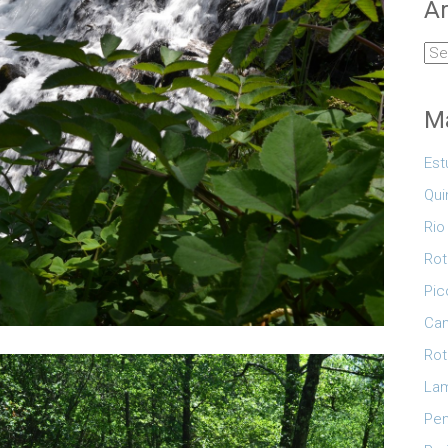
Ar
Arq
Ma
Est
Qui
Rio
Rot
Pic
Cam
Rot
Lam
Pe