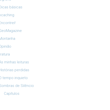
Dicas básicas
ocaching
Encontrei!
GeoMagazine
Montanha
Opinião
eratura
As minhas leituras
Histórias perdidas
O tempo inquieto
Sombras de Silêncio
Capítulos