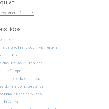
quivo
uivo
is lidos
udasses!
nta de São Francisco – Rio Teixeira
 de Frades
a das Bétulas e Trilho Inca
os de Europa
inho colorido do rio Cavalos
as do vale do rio Bestança
eirinha e Nariz do Mundo
neda-Gerês