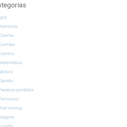
tegorias
igos
Aventuras
Cinema
Corridas
Eventos
Matemática
Música
Opinião
Paraísos perdidos
Percursos
Trail running
Viagens
ografia