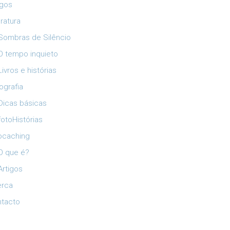
igos
eratura
Sombras de Silêncio
O tempo inquieto
Livros e histórias
ografia
Dicas básicas
fotoHistórias
ocaching
O que é?
Artigos
erca
tacto