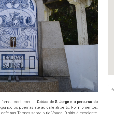
, fomos conhecer as
Caldas de S. Jorge e o percurso do
eguindo os poemas até ao café ali perto. Por momentos,
café nas Termas sobre o rio Vouga. O sítio é excelente,