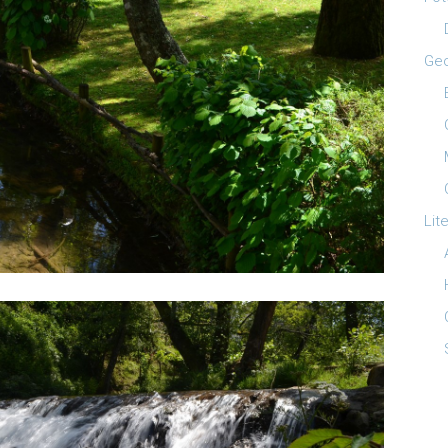
Ge
Lit