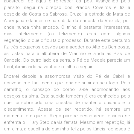
abastecer de água e refrescar os pés. Avançando pelo
planalto, segui na direção dos Prados Coveiros e fiz a
descida da Costa da Sabrosa. Cruzei a estrada da Mata de
Albergaria e lancei-me na subida da encosta da Varziela, por
onde nunca tinha andado. O trilho é bastante interessante,
mas infelizmente (ou felizmente) está com alguma
vegetação, o que dificulta o processo. Durante este percurso
fiz três pequenos desvios para aceder ao Alto da Bemposta,
às vistas para a albufeira de Vilarinho e ainda às Pias de
Cancelo. Do outro lado da serra, o Pé de Medela parecia um
farol, iluminando na vontade o trilho a seguir.
Encarei depois a assombrosa visão do Pé de Cabril e
convenci-me facilmente que teria de subir ao seu topo. Pelo
caminho, o cansaço do corpo ia-se acomodando aos
desejos da alma. Esta subida também já era conhecida, pelo
que foi sobretudo uma questão de manter o cuidado e o
discernimento. Apesar de ser repetido, há sempre um
momento em que o fôlego parece desaparecer quando se
enfrenta o Hillary Step da via ferrata. Mesmo em repetição, lá
em cima, a escolha do caminho feliz pelos túneis rochosos é