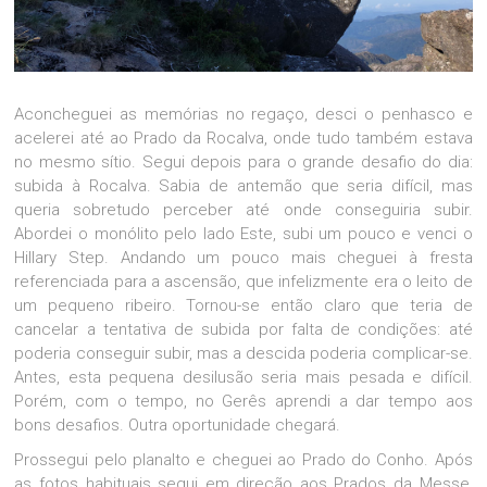
Aconcheguei as memórias no regaço, desci o penhasco e
acelerei até ao Prado da Rocalva, onde tudo também estava
no mesmo sítio. Segui depois para o grande desafio do dia:
subida à Rocalva. Sabia de antemão que seria difícil, mas
queria sobretudo perceber até onde conseguiria subir.
Abordei o monólito pelo lado Este, subi um pouco e venci o
Hillary Step. Andando um pouco mais cheguei à fresta
referenciada para a ascensão, que infelizmente era o leito de
um pequeno ribeiro. Tornou-se então claro que teria de
cancelar a tentativa de subida por falta de condições: até
poderia conseguir subir, mas a descida poderia complicar-se.
Antes, esta pequena desilusão seria mais pesada e difícil.
Porém, com o tempo, no Gerês aprendi a dar tempo aos
bons desafios. Outra oportunidade chegará.
Prossegui pelo planalto e cheguei ao Prado do Conho. Após
as fotos habituais segui em direção aos Prados da Messe,