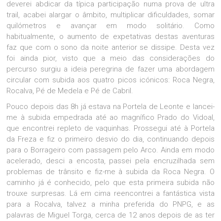
deverei abdicar da típica participação numa prova de ultra
trail, acabei alargar o âmbito, multiplicar dificuldades, somar
quilómetros e avançar em modo solitário. Como
habitualmente, o aumento de expetativas destas aventuras
faz que com o sono da noite anterior se dissipe. Desta vez
foi ainda pior, visto que a meio das considerações do
percurso surgiu a ideia peregrina de fazer uma abordagem
circular com subida aos quatro picos icónicos: Roca Negra,
Rocalva, Pé de Medela e Pé de Cabril.
Pouco depois das 8h já estava na Portela de Leonte e lancei-
me à subida empedrada até ao magnífico Prado do Vidoal,
que encontrei repleto de vaquinhas. Prossegui até à Portela
da Freza e fiz o primeiro desvio do dia, continuando depois
para o Borrageiro com passagem pelo Arco. Ainda em modo
acelerado, desci a encosta, passei pela encruzilhada sem
problemas de trânsito e fiz-me à subida da Roca Negra. O
caminho já é conhecido, pelo que esta primeira subida não
trouxe surpresas. Lá em cima reencontrei a fantástica vista
para a Rocalva, talvez a minha preferida do PNPG, e as
palavras de Miguel Torga, cerca de 12 anos depois de as ter