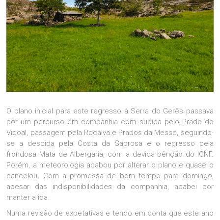
O plano inicial para este regresso à Serra do Gerês passava
por um percurso em companhia com subida pelo Prado do
Vidoal, passagem pela Rocalva e Prados da Messe, seguindo-
se a descida pela Costa da Sabrosa e o regresso pela
frondosa Mata de Albergaria, com a devida bênção do ICNF.
Porém, a meteorologia acabou por alterar o plano e quase o
cancelou. Com a promessa de bom tempo para domingo,
apesar das indisponibilidades da companhia, acabei por
manter a ida.
Numa revisão de expetativas e tendo em conta que este ano