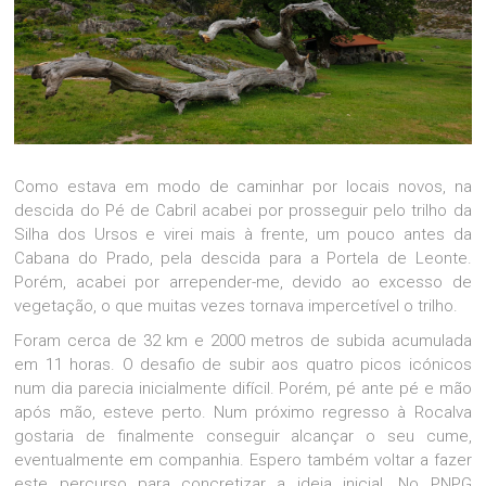
Como estava em modo de caminhar por locais novos, na
descida do Pé de Cabril acabei por prosseguir pelo trilho da
Silha dos Ursos e virei mais à frente, um pouco antes da
Cabana do Prado, pela descida para a Portela de Leonte.
Porém, acabei por arrepender-me, devido ao excesso de
vegetação, o que muitas vezes tornava impercetível o trilho.
Foram cerca de 32 km e 2000 metros de subida acumulada
em 11 horas. O desafio de subir aos quatro picos icónicos
num dia parecia inicialmente difícil. Porém, pé ante pé e mão
após mão, esteve perto. Num próximo regresso à Rocalva
gostaria de finalmente conseguir alcançar o seu cume,
eventualmente em companhia. Espero também voltar a fazer
este percurso para concretizar a ideia inicial. No PNPG