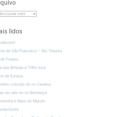
quivo
uivo
is lidos
udasses!
nta de São Francisco – Rio Teixeira
 de Frades
a das Bétulas e Trilho Inca
os de Europa
inho colorido do rio Cavalos
as do vale do rio Bestança
eirinha e Nariz do Mundo
neda-Gerês