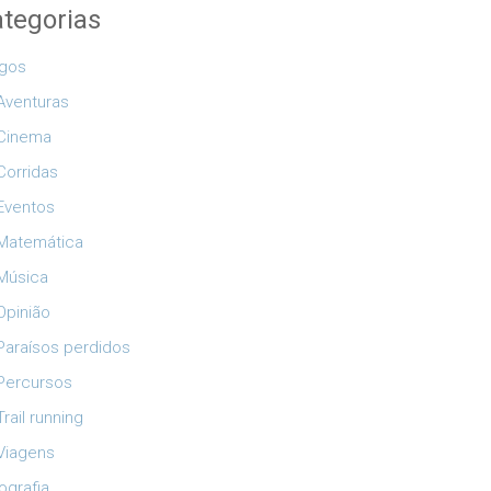
tegorias
igos
Aventuras
Cinema
Corridas
Eventos
Matemática
Música
Opinião
Paraísos perdidos
Percursos
Trail running
Viagens
ografia