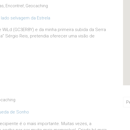
as
,
Encontrei!
,
Geocaching
 WiLd (GC3ER8Y) e da minha primeira subida da Serra
a” Sérgio Reis, pretendia oferecer uma visão de
caching
ipiente é o mais importante. Muitas vezes, a