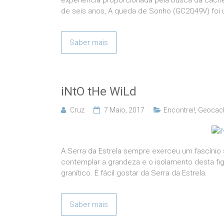
experiência proporcionada pela busca da cache
de seis anos, A queda de Sonho (GC2Q49V) foi
Saber mais
iNtO tHe WiLd
Cruz
7 Maio, 2017
Encontrei!
,
Geocac
A Serra da Estrela sempre exerceu um fascínio
contemplar a grandeza e o isolamento desta fig
granítico. É fácil gostar da Serra da Estrela.
Saber mais