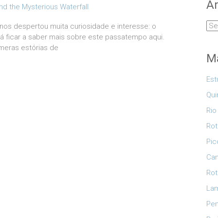
Ar
Arq
nos despertou muita curiosidade e interesse: o
á ficar a saber mais sobre este passatempo aqui.
eras estórias de
Ma
Est
Qui
Rio
Rot
Pic
Cam
Rot
Lam
Pe