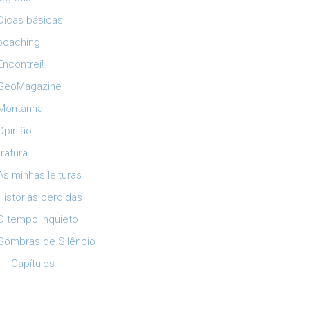
Dicas básicas
ocaching
Encontrei!
GeoMagazine
Montanha
Opinião
eratura
As minhas leituras
Histórias perdidas
O tempo inquieto
Sombras de Silêncio
Capítulos