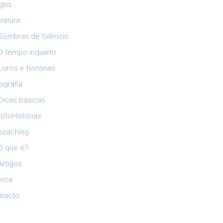
igos
eratura
Sombras de Silêncio
O tempo inquieto
Livros e histórias
ografia
Dicas básicas
fotoHistórias
ocaching
O que é?
Artigos
erca
tacto