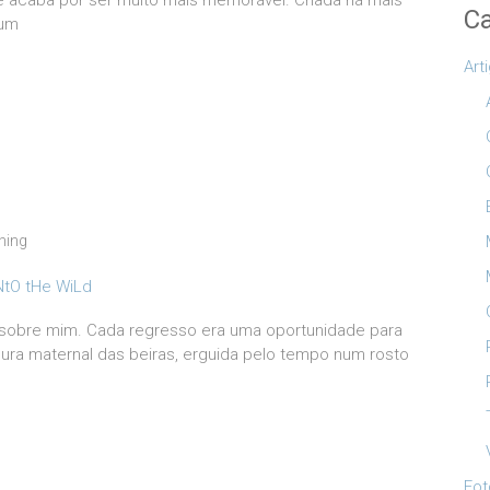
 acaba por ser muito mais memorável. Criada há mais
Ca
 um
Art
hing
 sobre mim. Cada regresso era uma oportunidade para
ura maternal das beiras, erguida pelo tempo num rosto
Fot