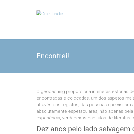
Skip
to
Cruzilhadas
content
Encontrei!
O geocaching proporciona inúmeras estórias d
encontradas e colocadas, um dos aspetos mai
através dos registos, das pessoas que visitam
absolutamente espetaculares, não apenas pela
experiência, verdadeiros capítulos de literatura 
Dez anos pelo lado selvagem 