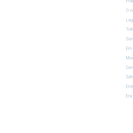
Pra
O n
Lag
Tri
Ser
Em 
Mon
Ger
Sil
Ent
Era