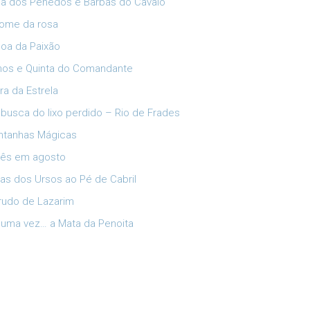
ia dos Penedos e Barbas do Cavalo
ome da rosa
oa da Paixão
lhos e Quinta do Comandante
ra da Estrela
busca do lixo perdido – Rio de Frades
tanhas Mágicas
ês em agosto
has dos Ursos ao Pé de Cabril
rudo de Lazarim
 uma vez… a Mata da Penoita