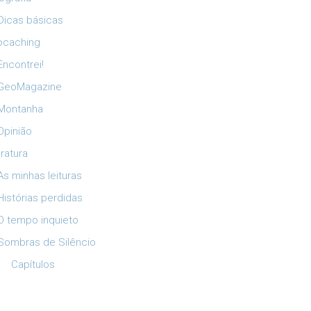
Dicas básicas
ocaching
Encontrei!
GeoMagazine
Montanha
Opinião
eratura
As minhas leituras
Histórias perdidas
O tempo inquieto
Sombras de Silêncio
Capítulos