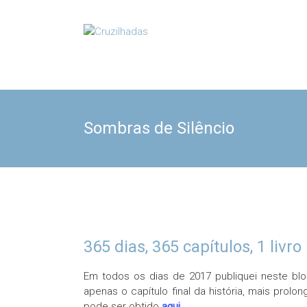
Skip
to
Cruzilhadas
content
Sombras de Silêncio
365 dias, 365 capítulos, 1 livro
Em todos os dias de 2017 publiquei neste b
apenas o capítulo final da história, mais pro
pode ser obtido
aqui
.