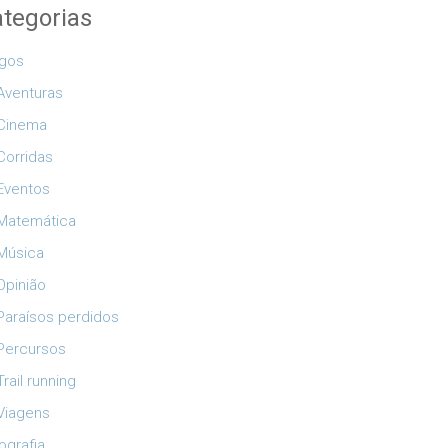
tegorias
igos
Aventuras
Cinema
Corridas
Eventos
Matemática
Música
Opinião
Paraísos perdidos
Percursos
Trail running
Viagens
ografia