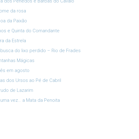
ia dos Penedos e Barbas do Cavalo
ome da rosa
oa da Paixão
lhos e Quinta do Comandante
ra da Estrela
busca do lixo perdido – Rio de Frades
tanhas Mágicas
ês em agosto
has dos Ursos ao Pé de Cabril
rudo de Lazarim
 uma vez… a Mata da Penoita