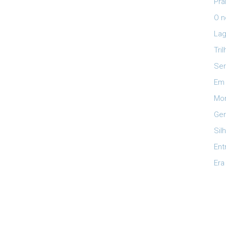
Pra
O n
Lag
Tri
Ser
Em 
Mon
Ger
Sil
Ent
Era