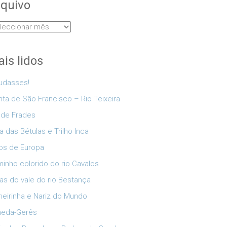
quivo
uivo
is lidos
udasses!
nta de São Francisco – Rio Teixeira
 de Frades
a das Bétulas e Trilho Inca
os de Europa
inho colorido do rio Cavalos
as do vale do rio Bestança
eirinha e Nariz do Mundo
neda-Gerês