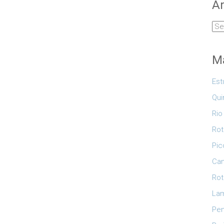
Ar
Arq
Ma
Est
Qui
Rio
Rot
Pic
Cam
Rot
Lam
Pe