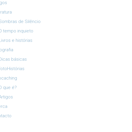
igos
eratura
Sombras de Silêncio
O tempo inquieto
Livros e histórias
ografia
Dicas básicas
fotoHistórias
ocaching
O que é?
Artigos
erca
tacto