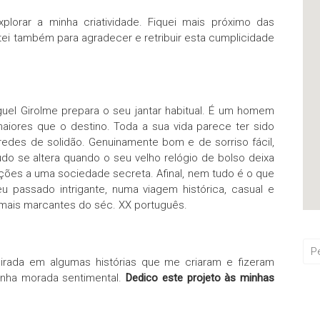
plorar a minha criatividade. Fiquei mais próximo das
i também para agradecer e retribuir esta cumplicidade
guel Girolme prepara o seu jantar habitual. É um homem
maiores que o destino. Toda a sua vida parece ter sido
aredes de solidão. Genuinamente bom e de sorriso fácil,
do se altera quando o seu velho relógio de bolso deixa
ções a uma sociedade secreta. Afinal, nem tudo é o que
 passado intrigante, numa viagem histórica, casual e
mais marcantes do séc. XX português.
inspirada em algumas histórias que me criaram e fizeram
inha morada sentimental.
Dedico este projeto às minhas