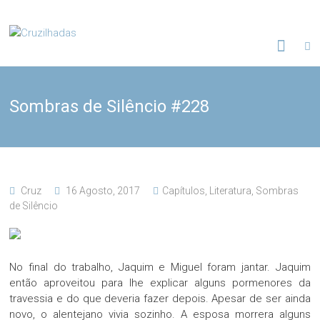
Skip
to
Cruzilhadas
content
Sombras de Silêncio #228
Cruz
16 Agosto, 2017
Capítulos
,
Literatura
,
Sombras
de Silêncio
No final do trabalho, Jaquim e Miguel foram jantar. Jaquim
então aproveitou para lhe explicar alguns pormenores da
travessia e do que deveria fazer depois. Apesar de ser ainda
novo, o alentejano vivia sozinho. A esposa morrera alguns