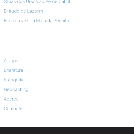
Silhas dos Ursos ao Pé de Cabril
Entrudo de Lazarim
Era uma vez… a Mata da Penoita
Artigos
Literatura
Fotografia
Geocaching
Acerca
Contacto