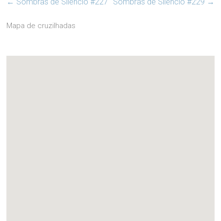
←
Sombras de Silêncio #227
Sombras de Silêncio #229
→
Mapa de cruzilhadas