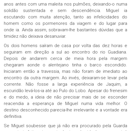
anos antes com uma maleita nos pulmões, deixando-o numa
solidão sustentada e sem descendência. Miguel ia
escutando com muita atenção, tanto as infelicidades do
homem como os pormenores da viagem e do lugar para
onde ia. Ainda assim, sobravam-lhe bastantes dúvidas que a
timidez não deixava desanuviar.
Os dois homens saíram de casa por volta das dez horas e
seguiram em direção a sul ao encontro do rio Guadiana.
Depois de andarem cerca de meia hora pela margem
chegaram aonde o alentejano tinha o barco escondido.
Iniciaram então a travessia, mas não foram de imediato ao
encontro da outra margem. Ao invés, deixaram-se levar pela
corrente. Não fosse a larga experiência de Jaquim, a
escuridão levá-los-ia até ao Pulo do Lobo. Apesar do frenesim
e do medo, a ideia de não precisar mais de se esconder
reacendia a esperança de Miguel numa vida melhor. O
destino desconhecido parecia-lhe irrelevante e a vontade era
definitiva.
Se Miguel soubesse que já não era procurado pela Guarda