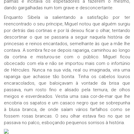
palmas e incitava os espetadores a fazerem o mesmo,
dando gargalhadas num tom grave e desconcertante.
Enquanto Sibela ia salientando a satisfação por ter
reencontrado o seu príncipe, Miguel notou que alguém surgiu
por detrás das cortinas e por lá deixou ficar o olhar, tentando
descortinar o que se passaria a seguir naquela história de
princesas e reinos encantados, semelhante às que a mãe lhe
contava. A sombra fez-se depois rapariga, caminhou ao longo
da cortina e misturou-se com o público. Miguel ficou
obcecado com ela e não se importou mais com o infortúnio
de Hércules. Nunca na sua vida, real ou imaginada, vira uma
rapariga que achasse tão bonita. Tinha os cabelos louros
encaracolados, que baloiçavam à vontade da brisa que
passava, num rosto fino e alisado pela ternura, de olhos
meigos e esverdeados. Vestia uma saia cor-de-mar que lhe
encobria os sapatos e um casaco negro que se sobrepunha
à blusa branca, de onde saíam vários farfalhos como se
fossem rosas brancas. O seu olhar estava fixo no que se
passava no palco, esboçando pequenos sorrisos à história.