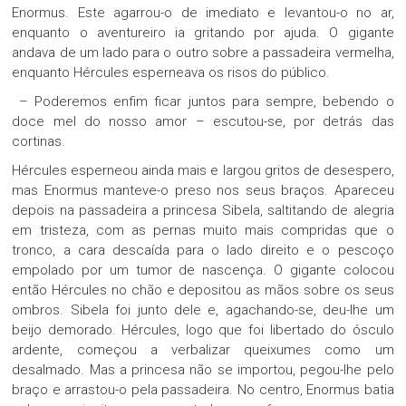
Enormus. Este agarrou-o de imediato e levantou-o no ar,
enquanto o aventureiro ia gritando por ajuda. O gigante
andava de um lado para o outro sobre a passadeira vermelha,
enquanto Hércules esperneava os risos do público.
– Poderemos enfim ficar juntos para sempre, bebendo o
doce mel do nosso amor – escutou-se, por detrás das
cortinas.
Hércules esperneou ainda mais e largou gritos de desespero,
mas Enormus manteve-o preso nos seus braços. Apareceu
depois na passadeira a princesa Sibela, saltitando de alegria
em tristeza, com as pernas muito mais compridas que o
tronco, a cara descaída para o lado direito e o pescoço
empolado por um tumor de nascença. O gigante colocou
então Hércules no chão e depositou as mãos sobre os seus
ombros. Sibela foi junto dele e, agachando-se, deu-lhe um
beijo demorado. Hércules, logo que foi libertado do ósculo
ardente, começou a verbalizar queixumes como um
desalmado. Mas a princesa não se importou, pegou-lhe pelo
braço e arrastou-o pela passadeira. No centro, Enormus batia