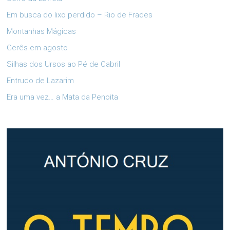
Em busca do lixo perdido – Rio de Frades
Montanhas Mágicas
Gerês em agosto
Silhas dos Ursos ao Pé de Cabril
Entrudo de Lazarim
Era uma vez… a Mata da Penoita