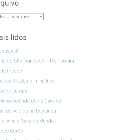
quivo
uivo
is lidos
udasses!
nta de São Francisco – Rio Teixeira
 de Frades
a das Bétulas e Trilho Inca
os de Europa
inho colorido do rio Cavalos
as do vale do rio Bestança
eirinha e Nariz do Mundo
neda-Gerês