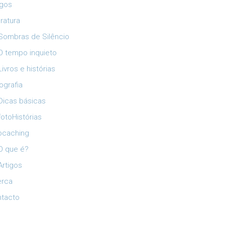
igos
eratura
Sombras de Silêncio
O tempo inquieto
Livros e histórias
ografia
Dicas básicas
fotoHistórias
ocaching
O que é?
Artigos
erca
tacto