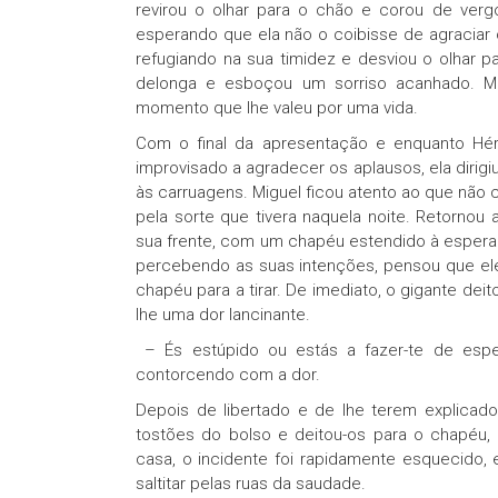
revirou o olhar para o chão e corou de vergo
esperando que ela não o coibisse de agraciar 
refugiando na sua timidez e desviou o olhar par
delonga e esboçou um sorriso acanhado. Mi
momento que lhe valeu por uma vida.
Com o final da apresentação e enquanto Hér
improvisado a agradecer os aplausos, ela dirigiu
às carruagens. Miguel ficou atento ao que não c
pela sorte que tivera naquela noite. Retorno
sua frente, com um chapéu estendido à espera 
percebendo as suas intenções, pensou que ele
chapéu para a tirar. De imediato, o gigante de
lhe uma dor lancinante.
– És estúpido ou estás a fazer-te de espe
contorcendo com a dor.
Depois de libertado e de lhe terem explicado
tostões do bolso e deitou-os para o chapéu,
casa, o incidente foi rapidamente esquecido,
saltitar pelas ruas da saudade.