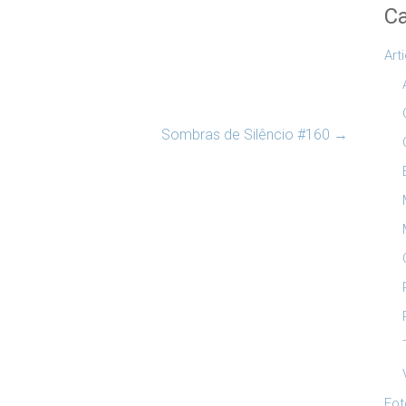
Ca
Art
Sombras de Silêncio #160
→
Fot