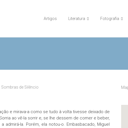
Artigos
Literatura
Fotografia
,
Sombras de Silêncio
Map
ção e mirava-a como se tudo à volta tivesse deixado de
Sorria ao vê-la sorrir e, se lhe dessem de comer e beber,
 a admirá-la. Porém, ela notou-o. Embasbacado, Miguel