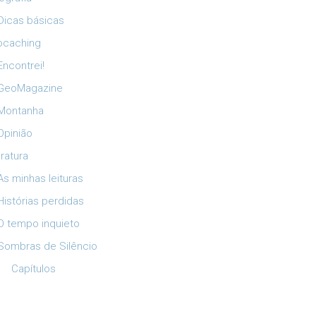
Dicas básicas
ocaching
Encontrei!
GeoMagazine
Montanha
Opinião
eratura
As minhas leituras
Histórias perdidas
O tempo inquieto
Sombras de Silêncio
Capítulos