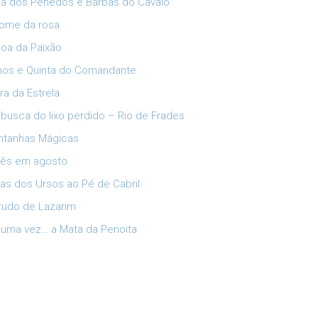
ia dos Penedos e Barbas do Cavalo
ome da rosa
oa da Paixão
lhos e Quinta do Comandante
ra da Estrela
busca do lixo perdido – Rio de Frades
tanhas Mágicas
ês em agosto
has dos Ursos ao Pé de Cabril
rudo de Lazarim
 uma vez… a Mata da Penoita