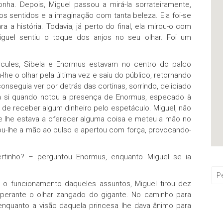
nha. Depois, Miguel passou a mirá-la sorrateiramente,
os sentidos e a imaginação com tanta beleza. Ela foi-se
a a história. Todavia, já perto do final, ela mirou-o com
guel sentiu o toque dos anjos no seu olhar. Foi um
cules, Sibela e Enormus estavam no centro do palco
-lhe o olhar pela última vez e saiu do público, retornando
onseguia ver por detrás das cortinas, sorrindo, deliciado
u a si quando notou a presença de Enormus, especado à
de receber algum dinheiro pelo espetáculo. Miguel, não
 lhe estava a oferecer alguma coisa e meteu a mão no
itou-lhe a mão ao pulso e apertou com força, provocando-
rtinho? – perguntou Enormus, enquanto Miguel se ia
 o funcionamento daqueles assuntos, Miguel tirou dez
 perante o olhar zangado do gigante. No caminho para
 enquanto a visão daquela princesa lhe dava ânimo para