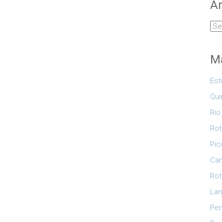
Ar
Arq
Ma
Est
Qui
Rio
Rot
Pic
Cam
Rot
Lam
Pe