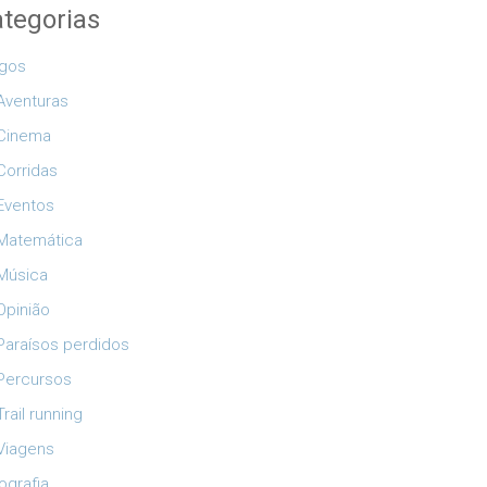
tegorias
igos
Aventuras
Cinema
Corridas
Eventos
Matemática
Música
Opinião
Paraísos perdidos
Percursos
Trail running
Viagens
ografia