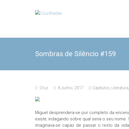
Skip
to
Cruzilhadas
content
Sombras de Silêncio #159
Cruz
8 Junho, 2017
Capítulos
,
Literatura
Miguel desprendera-se por completo da encena
existir, indagando sobre qual seria o seu nome. 
imaginava-se capaz de passar o resto da vida