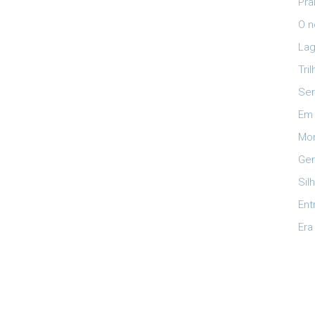
Pra
O n
Lag
Tri
Ser
Em 
Mon
Ger
Sil
Ent
Era