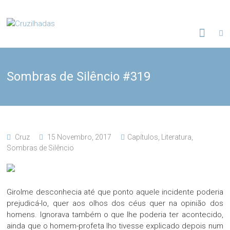
Skip
to
Cruzilhadas
content
Sombras de Silêncio #319
Cruz
15 Novembro, 2017
Capítulos
,
Literatura
,
Sombras de Silêncio
Girolme desconhecia até que ponto aquele incidente poderia
prejudicá-lo, quer aos olhos dos céus quer na opinião dos
homens. Ignorava também o que lhe poderia ter acontecido,
ainda que o homem-profeta lho tivesse explicado depois num