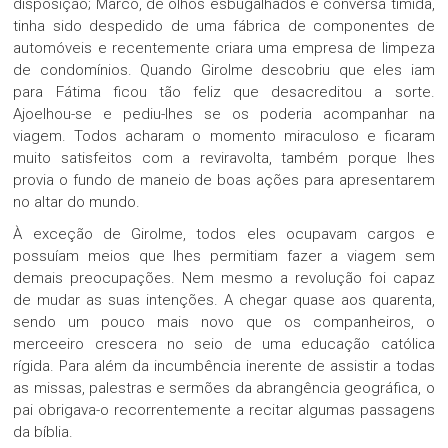
disposição; Marco, de olhos esbugalhados e conversa tímida,
tinha sido despedido de uma fábrica de componentes de
automóveis e recentemente criara uma empresa de limpeza
de condomínios. Quando Girolme descobriu que eles iam
para Fátima ficou tão feliz que desacreditou a sorte.
Ajoelhou-se e pediu-lhes se os poderia acompanhar na
viagem. Todos acharam o momento miraculoso e ficaram
muito satisfeitos com a reviravolta, também porque lhes
provia o fundo de maneio de boas ações para apresentarem
no altar do mundo.
À exceção de Girolme, todos eles ocupavam cargos e
possuíam meios que lhes permitiam fazer a viagem sem
demais preocupações. Nem mesmo a revolução foi capaz
de mudar as suas intenções. A chegar quase aos quarenta,
sendo um pouco mais novo que os companheiros, o
merceeiro crescera no seio de uma educação católica
rígida. Para além da incumbência inerente de assistir a todas
as missas, palestras e sermões da abrangência geográfica, o
pai obrigava-o recorrentemente a recitar algumas passagens
da bíblia.