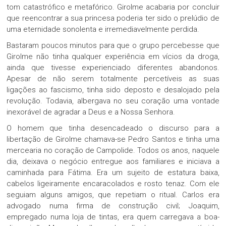
tom catastrófico e metafórico. Girolme acabaria por concluir
que reencontrar a sua princesa poderia ter sido o prelúdio de
uma eternidade sonolenta e irremediavelmente perdida.
Bastaram poucos minutos para que o grupo percebesse que
Girolme não tinha qualquer experiência em vícios da droga,
ainda que tivesse experienciado diferentes abandonos.
Apesar de não serem totalmente percetíveis as suas
ligações ao fascismo, tinha sido deposto e desalojado pela
revolução. Todavia, albergava no seu coração uma vontade
inexorável de agradar a Deus e a Nossa Senhora.
O homem que tinha desencadeado o discurso para a
libertação de Girolme chamava-se Pedro Santos e tinha uma
mercearia no coração de Campolide. Todos os anos, naquele
dia, deixava o negócio entregue aos familiares e iniciava a
caminhada para Fátima. Era um sujeito de estatura baixa,
cabelos ligeiramente encaracolados e rosto tenaz. Com ele
seguiam alguns amigos, que repetiam o ritual. Carlos era
advogado numa firma de construção civil; Joaquim,
empregado numa loja de tintas, era quem carregava a boa-