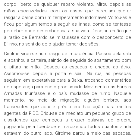
corpo liberto de qualquer reparo violento. Mirou depois as
mãos escanzeladas, com os ossos que pareciam querer
rasgar a carne com um temperamento indomável. Voltou-as e
ficou por algum tempo a seguir as linhas, como se tentasse
perceber onde desembocaria a sua vida. Desejou então que
a razão de Bernardo se misturasse com o desconcerto de
Bilinho, no sentido de o ajudar tomar decisões.
Girolme virou-se num rasgo de impaciência. Passou pela sala
e apanhou a carteira, saindo de seguida do apartamento com
o pífaro na mão. Desceu as escadas e chegou ao átrio.
Assomou-se depois à porta e saiu. Na rua, as pessoas
seguiam em expetativas para a Baixa, trocando comentários
de esperança para que o proclamado Movimento das Forças
Armadas triunfasse e o país mudasse de rumo. Naquele
momento, no meio da migração, alguém lembrou aos
transeuntes que aquele prédio era habitação para muitos
agentes da PIDE. Criou-se de imediato um pequeno grupo de
dissidentes que começou a erguer palavras de ordem,
pugnando pela liberdade e maldizendo todos quantos ainda
estavam do outro lado. Girolme parou a meio das escadas,