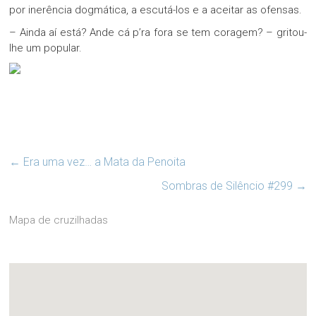
por inerência dogmática, a escutá-los e a aceitar as ofensas.
– Ainda aí está? Ande cá p’ra fora se tem coragem? – gritou-
lhe um popular.
←
Era uma vez… a Mata da Penoita
Sombras de Silêncio #299
→
Mapa de cruzilhadas