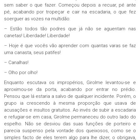
sem saber o que fazer. Começou depois a recuar, pé ante
pé, acabando por tropeçar e cair na escadaria, o que fez
soerguer as vozes na multidão:
– Estão todos tão podres que já não se aguentam nas
canetas! Liberdade! Liberdade!
– Hoje é que vocês vão aprender com quantas varas se faz
uma canasta, seus patifes!
– Canalhas!
– Olho por olho!
Enquanto escutava os impropérios, Girolme levantou-se e
aproximou-se da porta, acabando por entrar no prédio.
Pensou que lá estaria a salvo de qualquer incidente. Porém, o
grupo ia crescendo à mesma proporção que usava de
acusações e insultos gratuitos. Ao invés de subir a escadaria
e refugiar-se em casa, Girolme permaneceu do outro lado do
espelho. Não se desviou das suas funções de porteiro e
parecia suspenso pela vontade dos queixosos, como se o
simples facto de eles terem algo para lhe dizer, o obrigava,