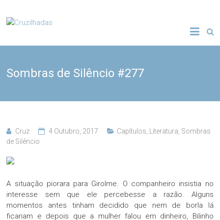
Skip
to
Cruzilhadas
content
Sombras de Silêncio #277
Cruz
4 Outubro, 2017
Capítulos
,
Literatura
,
Sombras
de Silêncio
A situação piorara para Girolme. O companheiro insistia no
interesse sem que ele percebesse a razão. Alguns
momentos antes tinham decidido que nem de borla lá
ficariam e depois que a mulher falou em dinheiro, Bilinho