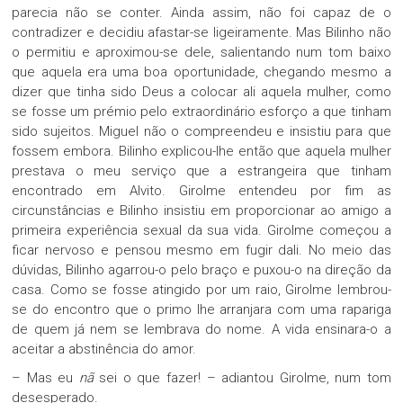
parecia não se conter. Ainda assim, não foi capaz de o
contradizer e decidiu afastar-se ligeiramente. Mas Bilinho não
o permitiu e aproximou-se dele, salientando num tom baixo
que aquela era uma boa oportunidade, chegando mesmo a
dizer que tinha sido Deus a colocar ali aquela mulher, como
se fosse um prémio pelo extraordinário esforço a que tinham
sido sujeitos. Miguel não o compreendeu e insistiu para que
fossem embora. Bilinho explicou-lhe então que aquela mulher
prestava o meu serviço que a estrangeira que tinham
encontrado em Alvito. Girolme entendeu por fim as
circunstâncias e Bilinho insistiu em proporcionar ao amigo a
primeira experiência sexual da sua vida. Girolme começou a
ficar nervoso e pensou mesmo em fugir dali. No meio das
dúvidas, Bilinho agarrou-o pelo braço e puxou-o na direção da
casa. Como se fosse atingido por um raio, Girolme lembrou-
se do encontro que o primo lhe arranjara com uma rapariga
de quem já nem se lembrava do nome. A vida ensinara-o a
aceitar a abstinência do amor.
– Mas eu
nã
sei o que fazer! – adiantou Girolme, num tom
desesperado.