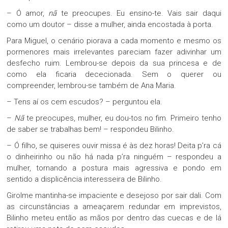
– Ó amor,
nã
te preocupes. Eu ensino-te. Vais sair daqui
como um doutor – disse a mulher, ainda encostada à porta.
Para Miguel, o cenário piorava a cada momento e mesmo os
pormenores mais irrelevantes pareciam fazer adivinhar um
desfecho ruim. Lembrou-se depois da sua princesa e de
como ela ficaria dececionada. Sem o querer ou
compreender, lembrou-se também de Ana Maria.
– Tens aí os cem escudos? – perguntou ela.
–
Nã
te preocupes, mulher, eu dou-tos no fim. Primeiro tenho
de saber se trabalhas bem! – respondeu Bilinho.
– Ó filho, se quiseres ouvir missa é às dez horas! Deita p’ra cá
o dinheirinho ou não há nada p’ra ninguém – respondeu a
mulher, tornando a postura mais agressiva e pondo em
sentido a displicência interesseira de Bilinho.
Girolme mantinha-se impaciente e desejoso por sair dali. Com
as circunstâncias a ameaçarem redundar em imprevistos,
Bilinho meteu então as mãos por dentro das cuecas e de lá