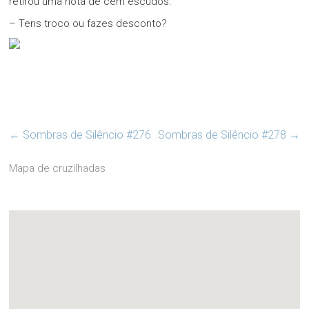
retirou uma nota de cem escudos.
– Tens troco ou fazes desconto?
←
Sombras de Silêncio #276
Sombras de Silêncio #278
→
Mapa de cruzilhadas