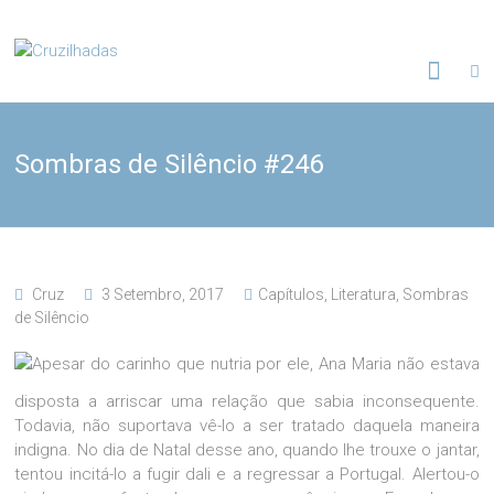
Skip
to
Cruzilhadas
content
Sombras de Silêncio #246
Cruz
3 Setembro, 2017
Capítulos
,
Literatura
,
Sombras
de Silêncio
Apesar do carinho que nutria por ele, Ana Maria não estava
disposta a arriscar uma relação que sabia inconsequente.
Todavia, não suportava vê-lo a ser tratado daquela maneira
indigna. No dia de Natal desse ano, quando lhe trouxe o jantar,
tentou incitá-lo a fugir dali e a regressar a Portugal. Alertou-o