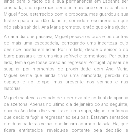
ainda para o facto de a sua permanência em Espanha ser
arriscada, dado que mais cedo ou mais tarde seria apanhado.
Miguel ficou estarrecido com a proposta, mas guardou a sua
tristeza para a solidão da noite, sorrindo e esclarecendo que
não sabia sair dali. Ana Maria prometeu então que o iria ajudar.
A cada dia que passava, Miguel pesava os prós e os contras
de mais uma escapadela, carregando uma incerteza cujo
deslinde insistia em adiar. Por um lado, desde o episódio do
burro passara a ter uma vida sofrível e tormentosa. Por outro
lado, temia que fosse preso ao regressar Portugal. Apesar de
suspirar por momentos de proximidade com Ana Maria,
Miguel sentia que ainda tinha uma namorada, perdida no
espaço e no tempo, mas presente nos sonhos e nas
histórias.
Miguel manteve o estado de incerteza até ao final da apanha
da azeitona. Apenas no último dia de janeiro do ano seguinte,
quando Ana Maria lhe veio trazer uma sopa, Miguel confirmou
que decidira fugir e regressar ao seu país. Estavam sentados
em duas cadeiras velhas que tinham sobrado da sala. Ela, que
ficara entristecida, revelou-se contente pela decisão e