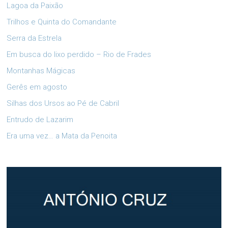
Lagoa da Paixão
Trilhos e Quinta do Comandante
Serra da Estrela
Em busca do lixo perdido – Rio de Frades
Montanhas Mágicas
Gerês em agosto
Silhas dos Ursos ao Pé de Cabril
Entrudo de Lazarim
Era uma vez… a Mata da Penoita