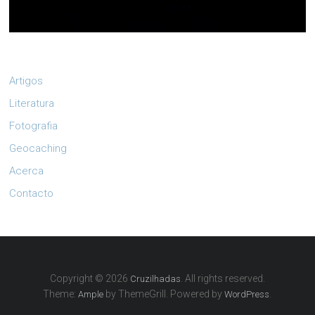
Artigos
Literatura
Fotografia
Geocaching
Acerca
Contacto
Copyright © 2026
. All rights reserved.
Cruzilhadas
Theme:
by ThemeGrill. Powered by
.
Ample
WordPress