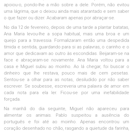
apoiou-o, pondo-lhe a mão sobre a dele. Porém, não evitou
uma lágrima, que o deixou ainda mais atarantado e sem saber
o que fazer ou dizer. Acabaram apenas por abraçar-se.
No dia 12 de fevereiro, depois de uma tarde a plantar batatas,
Ana Maria levou-lhe a sopa habitual, mais uma broa e um
queijo para a travessia. Formalizaram então uma despedida
tímida e sentida, guardando para si as palavras, o carinho e o
amor que dedicavam ao outro às escondidas. Beijaram-se na
face e abraçaram-se novamente. Ana Maria voltou para a
casa e Miguel subiu ao moinho. Ao lá chegar, foi buscar o
dinheiro que lhe restava, pouco mais de cem pesetas.
Sentou-se a olhar para as notas, desiludido por não saber
escrever. Se soubesse, escreveria uma palavra de amor em
cada nota para ela ler. Ficou-se por uma inefabilidade
forçada.
Na manhã do dia seguinte, Miguel não apareceu para
alimentar os animais. Pablo suspeitou a ausência do
português e foi até ao moinho. Apenas encontrou um
coração desenhado no chão, rasgando a quietude da farinha,