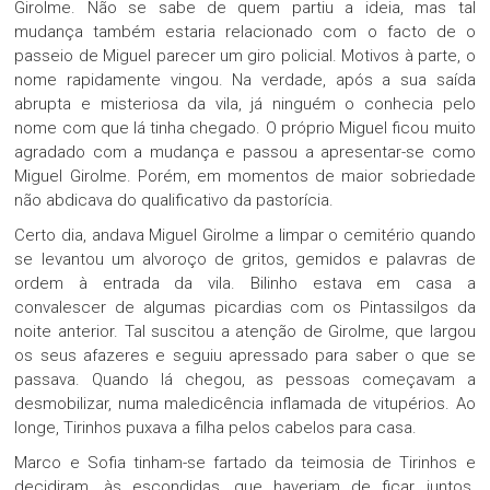
Girolme. Não se sabe de quem partiu a ideia, mas tal
mudança também estaria relacionado com o facto de o
passeio de Miguel parecer um giro policial. Motivos à parte, o
nome rapidamente vingou. Na verdade, após a sua saída
abrupta e misteriosa da vila, já ninguém o conhecia pelo
nome com que lá tinha chegado. O próprio Miguel ficou muito
agradado com a mudança e passou a apresentar-se como
Miguel Girolme. Porém, em momentos de maior sobriedade
não abdicava do qualificativo da pastorícia.
Certo dia, andava Miguel Girolme a limpar o cemitério quando
se levantou um alvoroço de gritos, gemidos e palavras de
ordem à entrada da vila. Bilinho estava em casa a
convalescer de algumas picardias com os Pintassilgos da
noite anterior. Tal suscitou a atenção de Girolme, que largou
os seus afazeres e seguiu apressado para saber o que se
passava. Quando lá chegou, as pessoas começavam a
desmobilizar, numa maledicência inflamada de vitupérios. Ao
longe, Tirinhos puxava a filha pelos cabelos para casa.
Marco e Sofia tinham-se fartado da teimosia de Tirinhos e
decidiram, às escondidas, que haveriam de ficar juntos.