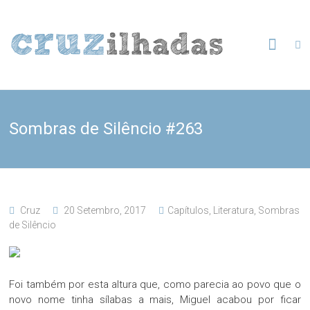
Skip
to
Cruzilhadas
content
Sombras de Silêncio #263
Cruz
20 Setembro, 2017
Capítulos
,
Literatura
,
Sombras
de Silêncio
Foi também por esta altura que, como parecia ao povo que o
novo nome tinha sílabas a mais, Miguel acabou por ficar