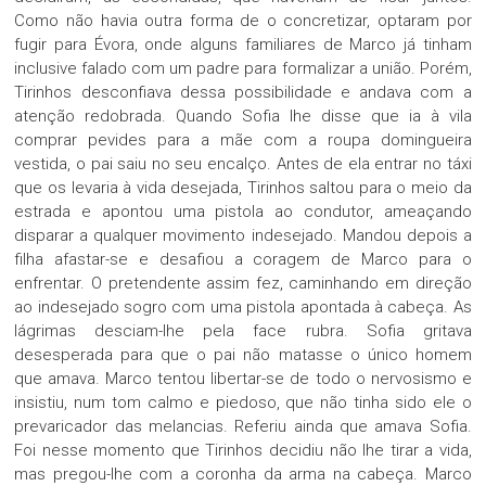
Como não havia outra forma de o concretizar, optaram por
fugir para Évora, onde alguns familiares de Marco já tinham
inclusive falado com um padre para formalizar a união. Porém,
Tirinhos desconfiava dessa possibilidade e andava com a
atenção redobrada. Quando Sofia lhe disse que ia à vila
comprar pevides para a mãe com a roupa domingueira
vestida, o pai saiu no seu encalço. Antes de ela entrar no táxi
que os levaria à vida desejada, Tirinhos saltou para o meio da
estrada e apontou uma pistola ao condutor, ameaçando
disparar a qualquer movimento indesejado. Mandou depois a
filha afastar-se e desafiou a coragem de Marco para o
enfrentar. O pretendente assim fez, caminhando em direção
ao indesejado sogro com uma pistola apontada à cabeça. As
lágrimas desciam-lhe pela face rubra. Sofia gritava
desesperada para que o pai não matasse o único homem
que amava. Marco tentou libertar-se de todo o nervosismo e
insistiu, num tom calmo e piedoso, que não tinha sido ele o
prevaricador das melancias. Referiu ainda que amava Sofia.
Foi nesse momento que Tirinhos decidiu não lhe tirar a vida,
mas pregou-lhe com a coronha da arma na cabeça. Marco