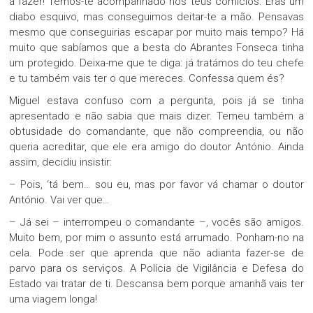
a fazer! Temos-te acompanhado nos teus comícios. Eras um
diabo esquivo, mas conseguimos deitar-te a mão. Pensavas
mesmo que conseguirias escapar por muito mais tempo? Há
muito que sabíamos que a besta do Abrantes Fonseca tinha
um protegido. Deixa-me que te diga: já tratámos do teu chefe
e tu também vais ter o que mereces. Confessa quem és?
Miguel estava confuso com a pergunta, pois já se tinha
apresentado e não sabia que mais dizer. Temeu também a
obtusidade do comandante, que não compreendia, ou não
queria acreditar, que ele era amigo do doutor António. Ainda
assim, decidiu insistir:
– Pois, ‘tá bem… sou eu, mas por favor vá chamar o doutor
António. Vai ver que…
– Já sei – interrompeu o comandante –, vocês são amigos.
Muito bem, por mim o assunto está arrumado. Ponham-no na
cela. Pode ser que aprenda que não adianta fazer-se de
parvo para os serviços. A Polícia de Vigilância e Defesa do
Estado vai tratar de ti. Descansa bem porque amanhã vais ter
uma viagem longa!