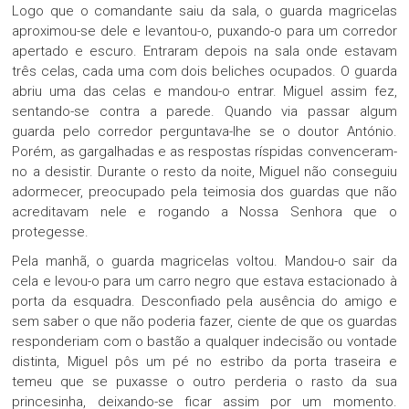
Logo que o comandante saiu da sala, o guarda magricelas
aproximou-se dele e levantou-o, puxando-o para um corredor
apertado e escuro. Entraram depois na sala onde estavam
três celas, cada uma com dois beliches ocupados. O guarda
abriu uma das celas e mandou-o entrar. Miguel assim fez,
sentando-se contra a parede. Quando via passar algum
guarda pelo corredor perguntava-lhe se o doutor António.
Porém, as gargalhadas e as respostas ríspidas convenceram-
no a desistir. Durante o resto da noite, Miguel não conseguiu
adormecer, preocupado pela teimosia dos guardas que não
acreditavam nele e rogando a Nossa Senhora que o
protegesse.
Pela manhã, o guarda magricelas voltou. Mandou-o sair da
cela e levou-o para um carro negro que estava estacionado à
porta da esquadra. Desconfiado pela ausência do amigo e
sem saber o que não poderia fazer, ciente de que os guardas
responderiam com o bastão a qualquer indecisão ou vontade
distinta, Miguel pôs um pé no estribo da porta traseira e
temeu que se puxasse o outro perderia o rasto da sua
princesinha, deixando-se ficar assim por um momento.