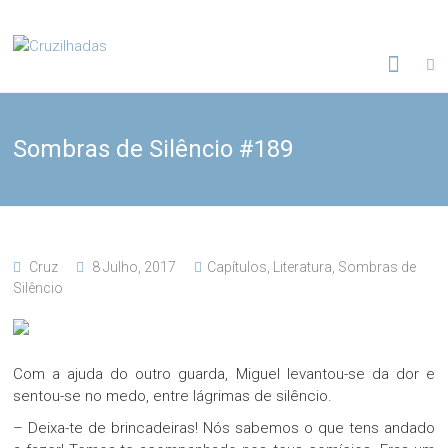
Skip
to
Cruzilhadas
content
Sombras de Silêncio #189
Cruz
8 Julho, 2017
Capítulos
,
Literatura
,
Sombras de
Silêncio
Com a ajuda do outro guarda, Miguel levantou-se da dor e
sentou-se no medo, entre lágrimas de silêncio.
– Deixa-te de brincadeiras! Nós sabemos o que tens andado