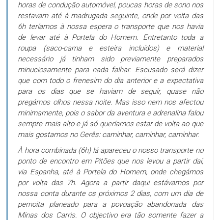
horas de condução automóvel, poucas horas de sono nos
restavam até à madrugada seguinte, onde por volta das
6h teríamos à nossa espera o transporte que nos havia
de levar até à Portela do Homem. Entretanto toda a
roupa (saco-cama e esteira incluídos) e material
necessário já tinham sido previamente preparados
minuciosamente para nada falhar. Escusado será dizer
que com todo o frenesim do dia anterior e a expectativa
para os dias que se haviam de seguir, quase não
pregámos olhos nessa noite. Mas isso nem nos afectou
minimamente, pois o sabor da aventura e adrenalina falou
sempre mais alto e já só queríamos estar de volta ao que
mais gostamos no Gerês: caminhar, caminhar, caminhar.
À hora combinada (6h) lá apareceu o nosso transporte no
ponto de encontro em Pitões que nos levou a partir daí,
via Espanha, até à Portela do Homem, onde chegámos
por volta das 7h. Agora a partir daqui estávamos por
nossa conta durante os próximos 2 dias, com um dia de
pernoita planeado para a povoação abandonada das
Minas dos Carris. O objectivo era tão somente fazer a