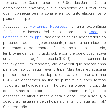
fronteira entre Castro Laboreiro e Pitões das Júnias. Dada a
complexidade envolvida, tive o bom-senso de ir falar com
quem conhecia bem a zona e em conjunto elaborámos o
plano de ataque.
Atravessar as
Montanhas Nebulosas
foi uma experiência
fantástica e inesquecível, na companhia do
João
, do
Fernando
e do
Philippe
. Para além da beleza arrebatadora do
percurso e do cansaço excruciante, recordo uma miríade de
momentos e pormenores. Por exemplo, logo no início,
lembro-me de ficar intrigado sobre como é que o João levava
uma máquina fotográfica pesada (DSLR) para uma caminhada
tão exigente. Em resposta, ele devolveu que apenas tinha
pena de não conseguir levar o tripé. Mais tarde eu acabaria
por perceber e meses depois estava a comprar a minha
DSLR. Ao chegarmos ao fim do primeiro dia, após termos
fugido a uma trovoada a caminho de um anoitecer no topo da
serra Amarela, recordo aquele momento mágico de
descanso ao atirar a mochila para o chão. Logo a seguir, o
João tira uma garrafa de vinho para o jantar. E chegar ao final?
Que sensação…