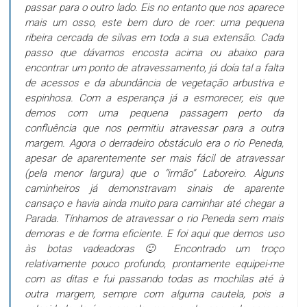
passar para o outro lado. Eis no entanto que nos aparece
mais um osso, este bem duro de roer: uma pequena
ribeira cercada de silvas em toda a sua extensão. Cada
passo que dávamos encosta acima ou abaixo para
encontrar um ponto de atravessamento, já doía tal a falta
de acessos e da abundância de vegetação arbustiva e
espinhosa. Com a esperança já a esmorecer, eis que
demos com uma pequena passagem perto da
confluência que nos permitiu atravessar para a outra
margem. Agora o derradeiro obstáculo era o rio Peneda,
apesar de aparentemente ser mais fácil de atravessar
(pela menor largura) que o “irmão” Laboreiro. Alguns
caminheiros já demonstravam sinais de aparente
cansaço e havia ainda muito para caminhar até chegar a
Parada. Tínhamos de atravessar o rio Peneda sem mais
demoras e de forma eficiente. E foi aqui que demos uso
às botas vadeadoras 🙂 Encontrado um troço
relativamente pouco profundo, prontamente equipei-me
com as ditas e fui passando todas as mochilas até à
outra margem, sempre com alguma cautela, pois a