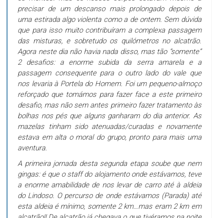
precisar de um descanso mais prolongado depois de
uma estirada algo violenta como a de ontem. Sem dúvida
que para isso muito contribuíram a complexa passagem
das misturas, e sobretudo os quilómetros no alcatrão.
Agora neste dia não havia nada disso, mas tão “somente”
2 desafios: a enorme subida da serra amarela e a
passagem consequente para o outro lado do vale que
nos levaria à Portela do Homem. Foi um pequeno-almoço
reforçado que tomámos para fazer face a este primeiro
desafio, mas não sem antes primeiro fazer tratamento às
bolhas nos pés que alguns ganharam do dia anterior. As
mazelas tinham sido atenuadas/curadas e novamente
estava em alta o moral do grupo, pronto para mais uma
aventura.
A primeira jornada desta segunda etapa soube que nem
gingas: é que o staff do alojamento onde estávamos, teve
a enorme amabilidade de nos levar de carro até à aldeia
do Lindoso. O percurso de onde estávamos (Parada) até
esta aldeia é mínimo, somente 2 km…mas eram 2 km em
alcatrão!! De alcatrão já chegava o que tivéramos na noite