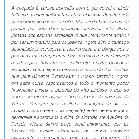
A chegada à Várzea coincidiu com o pôr-do-sol e ainda
faltavam alguns quilómetros até à aldeia de Parada onde
haveríamos de passar a noite. Mas ainda haveríamos de
passar por uma dura provação: caminhar esta última
jornada sob estrada asfaltada, o que literalmente acabou
por ser um martírio para os joelhos. Agora sim, o cansaço
acumulado já começava a fazer mossa e a obrigar-nos a
paragens mais frequentes. Pelo caminho fomos deixando
a aldeia para trás até cair finalmente a noite. Quando a
escuridão já era alguma passámos ao modo dos frontais
que pontualmente iluminavam o nosso caminho. Agora
em cada curva esperávamos a todo o momento poder
finalmente avistar o paredão do Alto Lindoso, o que só
veio a acontecer quase 2 horas depois de sairmos da
Várzea. Paragem para a última contagem do dia (as
contas ficaram para o dia seguinte) antes de enfrentar a
derradeira e acentuada subida de alcatrão até à aldeia de
Parada. Neste último troço senti claramente que as
forças de alguns elementos do grupo estavam
claramente a esgotar-se, pelo que as paragens de