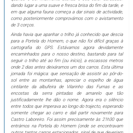
dando lugar a uma suave e fresca brisa do fim da tarde, e
em que alguma fauna começa a dar sinais de actividade,
como posteriormente comprovámos com o avistamento
de 3 corços.
Ainda havia que apanhar o trilho já conhecido que descia
para a Portela do Homem, o que não foi difícil graças à
cartografia do GPS. Estávamos agora devidamente
encaminhados para o nosso destino, bastando para tal
seguir o trilho até ao fim (ou início), a escassos metros
onde 2 dias antes deixáramos um dos carros. Esta última
jornada foi mágica: que sensação de assistir ao pôr-do-
sol entre as montanhas, apreciar o espelho de água
cintilante da albufeira de Vilarinho das Furnas e as
encostas da serra pintadas de amarelo que tão
justificadamente lhe dão o nome. Agora era o silêncio
entre todos que imperava ao longo do trajecto, esperando
somente chegar ao carro e dali partir novamente para
Castro Laboreiro. Foi assim precisamente às 21h30 que
entrámos na Portela do Homem (onde se encontravam
outros tantos carros estacionados, sinal de que deveriam