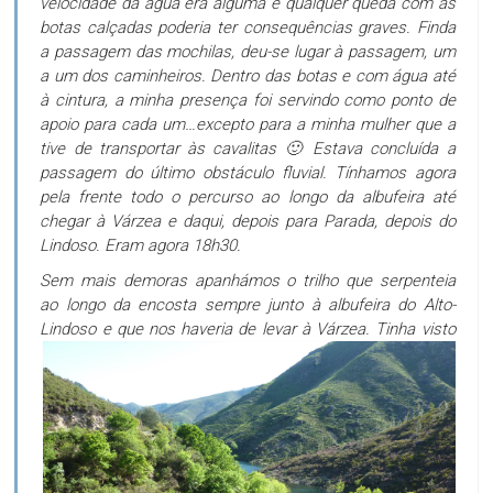
velocidade da água era alguma e qualquer queda com as
botas calçadas poderia ter consequências graves. Finda
a passagem das mochilas, deu-se lugar à passagem, um
a um dos caminheiros. Dentro das botas e com água até
à cintura, a minha presença foi servindo como ponto de
apoio para cada um…excepto para a minha mulher que a
tive de transportar às cavalitas 🙂 Estava concluída a
passagem do último obstáculo fluvial. Tínhamos agora
pela frente todo o percurso ao longo da albufeira até
chegar à Várzea e daqui, depois para Parada, depois do
Lindoso. Eram agora 18h30.
Sem mais demoras apanhámos o trilho que serpenteia
ao longo da encosta sempre junto à albufeira do Alto-
Lindoso e que nos haveria de levar à Várzea. Tinha
visto