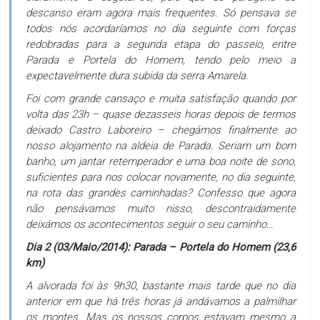
descanso eram agora mais frequentes. Só pensava se
todos nós acordaríamos no dia seguinte com forças
redobradas para a segunda etapa do passeio, entre
Parada e Portela do Homem, tendo pelo meio a
expectavelmente dura subida da serra Amarela.
Foi com grande cansaço e muita satisfação quando por
volta das 23h – quase dezasseis horas depois de termos
deixado Castro Laboreiro – chegámos finalmente ao
nosso alojamento na aldeia de Parada. Seriam um bom
banho, um jantar retemperador e uma boa noite de sono,
suficientes para nos colocar novamente, no dia seguinte,
na rota das grandes caminhadas? Confesso que agora
não pensávamos muito nisso, descontraidamente
deixámos os acontecimentos seguir o seu caminho…
Dia 2 (03/Maio/2014): Parada – Portela do Homem (23,6
km)
A alvorada foi às 9h30, bastante mais tarde que no dia
anterior em que há três horas já andávamos a palmilhar
os montes. Mas os nossos corpos estavam mesmo a