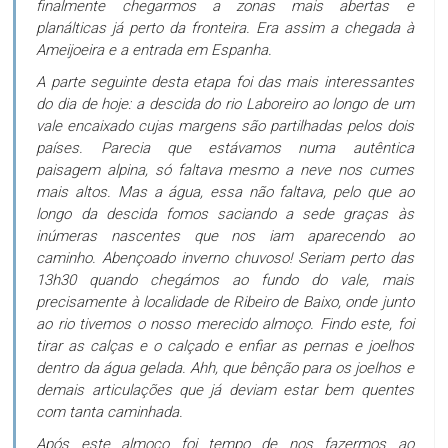
finalmente chegarmos a zonas mais abertas e
planálticas já perto da fronteira. Era assim a chegada à
Ameijoeira e a entrada em Espanha.
A parte seguinte desta etapa foi das mais interessantes
do dia de hoje: a descida do rio Laboreiro ao longo de um
vale encaixado cujas margens são partilhadas pelos dois
países. Parecia que estávamos numa autêntica
paisagem alpina, só faltava mesmo a neve nos cumes
mais altos. Mas a água, essa não faltava, pelo que ao
longo da descida fomos saciando a sede graças às
inúmeras nascentes que nos iam aparecendo ao
caminho. Abençoado inverno chuvoso! Seriam perto das
13h30 quando chegámos ao fundo do vale, mais
precisamente à localidade de Ribeiro de Baixo, onde junto
ao rio tivemos o nosso merecido almoço. Findo este, foi
tirar as calças e o calçado e enfiar as pernas e joelhos
dentro da água gelada. Ahh, que bênção para os joelhos e
demais articulações que já deviam estar bem quentes
com tanta caminhada.
Após este almoço foi tempo de nos fazermos ao