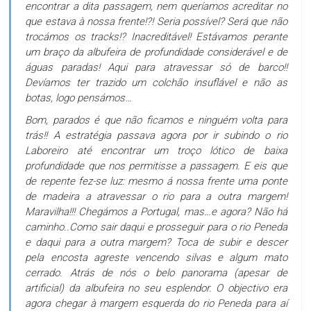
encontrar a dita passagem, nem queríamos acreditar no
que estava à nossa frente!?! Seria possível? Será que não
trocámos os tracks!? Inacreditável! Estávamos perante
um braço da albufeira de profundidade considerável e de
águas paradas! Aqui para atravessar só de barco!!
Devíamos ter trazido um colchão insuflável e não as
botas, logo pensámos…
Bom, parados é que não ficamos e ninguém volta para
trás!! A estratégia passava agora por ir subindo o rio
Laboreiro até encontrar um troço lótico de baixa
profundidade que nos permitisse a passagem. E eis que
de repente fez-se luz: mesmo á nossa frente uma ponte
de madeira a atravessar o rio para a outra margem!
Maravilha!!! Chegámos a Portugal, mas…e agora? Não há
caminho..Como sair daqui e prosseguir para o rio Peneda
e daqui para a outra margem? Toca de subir e descer
pela encosta agreste vencendo silvas e algum mato
cerrado. Atrás de nós o belo panorama (apesar de
artificial) da albufeira no seu esplendor. O objectivo era
agora chegar à margem esquerda do rio Peneda para aí