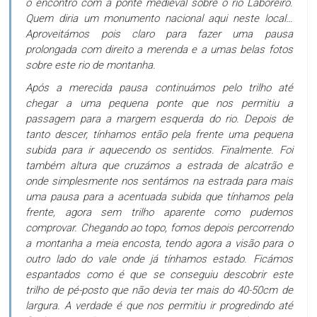
o encontro com a ponte medieval sobre o rio Laboreiro.
Quem diria um monumento nacional aqui neste local…
Aproveitámos pois claro para fazer uma pausa
prolongada com direito a merenda e a umas belas fotos
sobre este rio de montanha.
Após a merecida pausa continuámos pelo trilho até
chegar a uma pequena ponte que nos permitiu a
passagem para a margem esquerda do rio. Depois de
tanto descer, tínhamos então pela frente uma pequena
subida para ir aquecendo os sentidos. Finalmente. Foi
também altura que cruzámos a estrada de alcatrão e
onde simplesmente nos sentámos na estrada para mais
uma pausa para a acentuada subida que tínhamos pela
frente, agora sem trilho aparente como pudemos
comprovar. Chegando ao topo, fomos depois percorrendo
a montanha a meia encosta, tendo agora a visão para o
outro lado do vale onde já tínhamos estado. Ficámos
espantados como é que se conseguiu descobrir este
trilho de pé-posto que não devia ter mais do 40-50cm de
largura. A verdade é que nos permitiu ir progredindo até