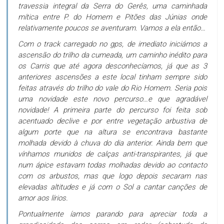
travessia integral da Serra do Gerês, uma caminhada
mítica entre P. do Homem e Pitões das Júnias onde
relativamente poucos se aventuram. Vamos a ela então…
Com o track carregado no gps, de imediato iniciámos a
ascensão do trilho da cumeada, um caminho inédito para
os Carris que até agora desconhecíamos, já que as 3
anteriores ascensões a este local tinham sempre sido
feitas através do trilho do vale do Rio Homem. Seria pois
uma novidade este novo percurso…e que agradável
novidade! A primeira parte do percurso foi feita sob
acentuado declive e por entre vegetação arbustiva de
algum porte que na altura se encontrava bastante
molhada devido à chuva do dia anterior. Ainda bem que
vínhamos munidos de calças anti-transpirantes, já que
num ápice estavam todas molhadas devido ao contacto
com os arbustos, mas que logo depois secaram nas
elevadas altitudes e já com o Sol a cantar canções de
amor aos lírios.
Pontualmente íamos parando para apreciar toda a