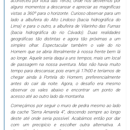
aconteceu por volta das 16h30, onde nos detivemos por
alguns momentos a descansar e apreciar as magníficas
vistas a 360º para o horizonte. Curioso observar para um
lado a albufeira do Alto Lindoso (bacia hidrográfica do
Lima) e para o outro, a albufeira de Vilarinho das Furnas
(bacia hidrográfica do rio Cávado). Duas realidades
geográficas tão distintas e agora tão próximas a um
simples olhar. Espectacular também o vale do rio
Homem que se abria literalmente à nossa frente bem lá
ao longe. Aquele seria daqui a uns tempos, mais um local
de passagem na nossa aventura. Mas não havia muito
tempo para descansar, pois eram já 17h00 e teríamos de
chegar ainda à Portela do Homem, preferencialmente
antes do cair da noite. Agora, o desafio era mesmo
observar os vales abaixo e encontrar um ponto de
acesso até ao outro lado da montanha.
Começámos por seguir o muro de pedra mesmo ao lado
da cache “Serra Amarela 4”, descendo sempre ao longo
deste até onde seria possível. Acabámos então por dar
com um precipício e escolher outra alternativa. A