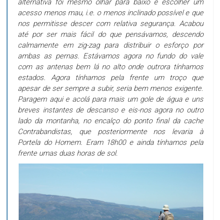
alternativa foi mesmo olhar para baixo e escolher um
acesso menos mau, i.e. o menos inclinado possível e que
nos permitisse descer com relativa segurança. Acabou
até por ser mais fácil do que pensávamos, descendo
calmamente em zig-zag para distribuir o esforço por
ambas as pernas. Estávamos agora no fundo do vale
com as antenas bem lá no alto onde outrora tínhamos
estados. Agora tínhamos pela frente um troço que
apesar de ser sempre a subir, seria bem menos exigente.
Paragem aqui e acolá para mais um gole de água e uns
breves instantes de descanso e eis-nos agora no outro
lado da montanha, no encalço do ponto final da cache
Contrabandistas, que posteriormente nos levaria à
Portela do Homem. Eram 18h00 e ainda tínhamos pela
frente umas duas horas de sol.