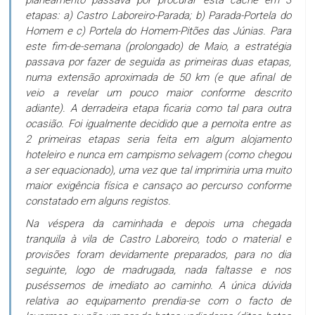
planeamento passava por procurar esta cache em 3
etapas: a) Castro Laboreiro-Parada; b) Parada-Portela do
Homem e c) Portela do Homem-Pitões das Júnias. Para
este fim-de-semana (prolongado) de Maio, a estratégia
passava por fazer de seguida as primeiras duas etapas,
numa extensão aproximada de 50 km (e que afinal de
veio a revelar um pouco maior conforme descrito
adiante). A derradeira etapa ficaria como tal para outra
ocasião. Foi igualmente decidido que a pernoita entre as
2 primeiras etapas seria feita em algum alojamento
hoteleiro e nunca em campismo selvagem (como chegou
a ser equacionado), uma vez que tal imprimiria uma muito
maior exigência física e cansaço ao percurso conforme
constatado em alguns registos.
Na véspera da caminhada e depois uma chegada
tranquila à vila de Castro Laboreiro, todo o material e
provisões foram devidamente preparados, para no dia
seguinte, logo de madrugada, nada faltasse e nos
puséssemos de imediato ao caminho. A única dúvida
relativa ao equipamento prendia-se com o facto de