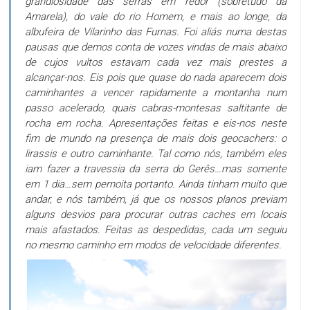
grandiosidade das serras em redor (sobretudo da
Amarela), do vale do rio Homem, e mais ao longe, da
albufeira de Vilarinho das Furnas. Foi aliás numa destas
pausas que demos conta de vozes vindas de mais abaixo
de cujos vultos estavam cada vez mais prestes a
alcançar-nos. Eis pois que quase do nada aparecem dois
caminhantes a vencer rapidamente a montanha num
passo acelerado, quais cabras-montesas saltitante de
rocha em rocha. Apresentações feitas e eis-nos neste
fim de mundo na presença de mais dois geocachers: o
lirassis e outro caminhante. Tal como nós, também eles
iam fazer a travessia da serra do Gerês…mas somente
em 1 dia…sem pernoita portanto. Ainda tinham muito que
andar, e nós também, já que os nossos planos previam
alguns desvios para procurar outras caches em locais
mais afastados. Feitas as despedidas, cada um seguiu
no mesmo caminho em modos de velocidade diferentes.