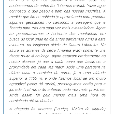
soubéssemos de antemão, tínhamos evitado trazer água
connosco, o que pesou e bem nas nossas mochilas. Á
medida que íamos subindo (e aproveitando para procurar
algumas geocaches no caminho), a paisagem que ia
ficando para trás era cada vez mais avassaladora. Agora
só perscrutávamos o horizonte das montanhas em
busca do local onde no dia antes partíramos rumo a esta
aventura, na longínqua aldeia de Castro Laboreiro. Na
altura as antenas da serra Amarela eram somente uns
riscos muito lá ao longe…agora estavam praticamente ao
nosso alcance, já que a cada curva que fazíamos, a
proximidade era cada vez maior. Após uma paragem na
última casa a caminho do cume, já a uma altitude
superior a 1100 m. e onde fizemos local de um muito
agradável picnic (já tardio), prosseguimos então para a
jornada final rumo às antenas cada vez mais próximas.
Ainda assim foi pelo menos mais uma hora de
caminhada até ao destino.
A chegada às antenas (Louriça, 1369m de altitude)