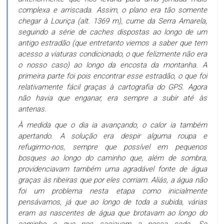
complexa e arriscada. Assim, o plano era tão somente
chegar à Louriça (alt. 1369 m), cume da Serra Amarela,
seguindo a série de caches dispostas ao longo de um
antigo estradão (que entretanto viemos a saber que tem
acesso a viaturas condicionado, o que felizmente não era
o nosso caso) ao longo da encosta da montanha. A
primeira parte foi pois encontrar esse estradão, o que foi
relativamente fácil graças à cartografia do GPS. Agora
não havia que enganar, era sempre a subir até às
antenas.
À medida que o dia ia avançando, o calor ia também
apertando. A solução era despir alguma roupa e
refugirmo-nos, sempre que possível em pequenos
bosques ao longo do caminho que, além de sombra,
providenciavam também uma agradável fonte de água
graças às ribeiras que por eles corriam. Aliás, a água não
foi um problema nesta etapa como inicialmente
pensávamos, já que ao longo de toda a subida, várias
eram as nascentes de água que brotavam ao longo do
caminho e que nos saciavam a nossa sede. Se