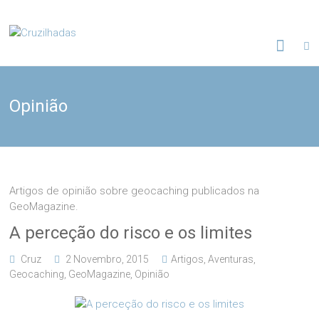
Skip
to
Cruzilhadas
content
Opinião
Artigos de opinião sobre geocaching publicados na
GeoMagazine.
A perceção do risco e os limites
Cruz
2 Novembro, 2015
Artigos
,
Aventuras
,
Geocaching
,
GeoMagazine
,
Opinião