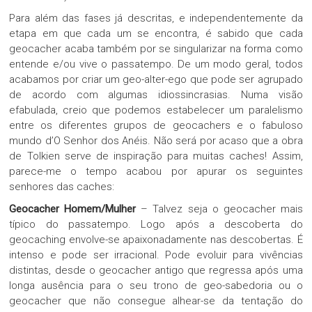
Para além das fases já descritas, e independentemente da
etapa em que cada um se encontra, é sabido que cada
geocacher acaba também por se singularizar na forma como
entende e/ou vive o passatempo. De um modo geral, todos
acabamos por criar um geo-alter-ego que pode ser agrupado
de acordo com algumas idiossincrasias. Numa visão
efabulada, creio que podemos estabelecer um paralelismo
entre os diferentes grupos de geocachers e o fabuloso
mundo d’O Senhor dos Anéis. Não será por acaso que a obra
de Tolkien serve de inspiração para muitas caches! Assim,
parece-me o tempo acabou por apurar os seguintes
senhores das caches:
Geocacher Homem/Mulher
– Talvez seja o geocacher mais
típico do passatempo. Logo após a descoberta do
geocaching envolve-se apaixonadamente nas descobertas. É
intenso e pode ser irracional. Pode evoluir para vivências
distintas, desde o geocacher antigo que regressa após uma
longa ausência para o seu trono de geo-sabedoria ou o
geocacher que não consegue alhear-se da tentação do