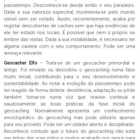
passatempo. Desconhece-se desde então o seu paradeiro.
Dada a sua natureza espectral, movimenta-se pelo mundo
visível sem ser notado. Assim, recorrentemente, acaba por
registar descobertas de caches sem que haja evidências de
ele ter estado nos locais. É possível que nem o próprio se
lembre das visitas. Dada a sua instabilidade, é necessário ter
alguma cautela com o seu comportamento. Pode ser uma
ameaça relevante.
Geocacher Elfo
– Trata-se de um geocacher primordial e
antigo. Foi enviado ou descobriu o geocaching numa fase
muito inicial, contribuindo para o seu desenvolvimento e
sustentabilidade. Ao notar a evolução do passatempo pode
ter reagido de forma distinta: desistência, adaptação ou pôde
também tornar-se numa voz que reavive continua e
saudosamente as boas práticas da fase inicial do
geocaching. Normalmente apresenta um conhecimento
enciclopédico do geocaching mas pode utilizá-lo apenas
para seu proveito. Pode ser um zelador atento e disciplinado.
Reconhece contudo que o futuro do geocaching não está
nas linhas das suas mãos e muitos acabarão por seguir para