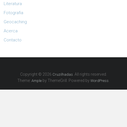
Literatura
Fotografia
Geocaching
Acerca
Contacto
Copyright © 2026
. All rights reserved.
Cruzilhadas
Theme:
by ThemeGrill. Powered by
.
Ample
WordPress