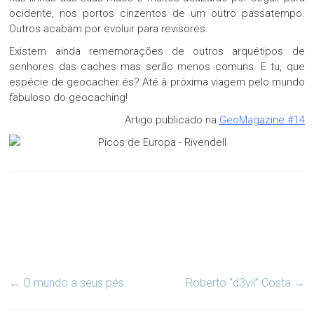
ocidente, nos portos cinzentos de um outro passatempo.
Outros acabam por evoluir para revisores.
Existem ainda rememorações de outros arquétipos de
senhores das caches mas serão menos comuns. E tu, que
espécie de geocacher és? Até à próxima viagem pelo mundo
fabuloso do geocaching!
Artigo publicado na
GeoMagazine #14
←
O mundo a seus pés
Roberto “d3vil” Costa
→