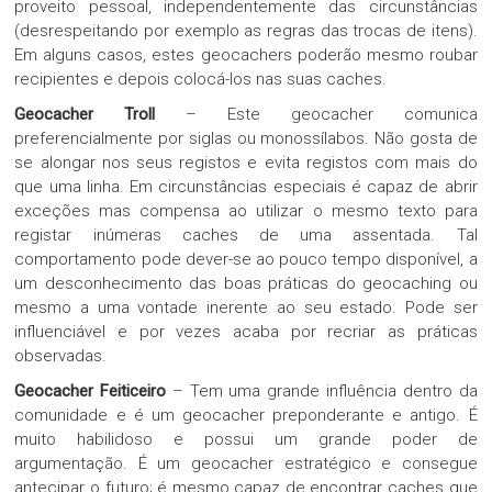
proveito pessoal, independentemente das circunstâncias
(desrespeitando por exemplo as regras das trocas de itens).
Em alguns casos, estes geocachers poderão mesmo roubar
recipientes e depois colocá-los nas suas caches.
Geocacher Troll
– Este geocacher comunica
preferencialmente por siglas ou monossílabos. Não gosta de
se alongar nos seus registos e evita registos com mais do
que uma linha. Em circunstâncias especiais é capaz de abrir
exceções mas compensa ao utilizar o mesmo texto para
registar inúmeras caches de uma assentada. Tal
comportamento pode dever-se ao pouco tempo disponível, a
um desconhecimento das boas práticas do geocaching ou
mesmo a uma vontade inerente ao seu estado. Pode ser
influenciável e por vezes acaba por recriar as práticas
observadas.
Geocacher Feiticeiro
– Tem uma grande influência dentro da
comunidade e é um geocacher preponderante e antigo. É
muito habilidoso e possui um grande poder de
argumentação. É um geocacher estratégico e consegue
antecipar o futuro; é mesmo capaz de encontrar caches que