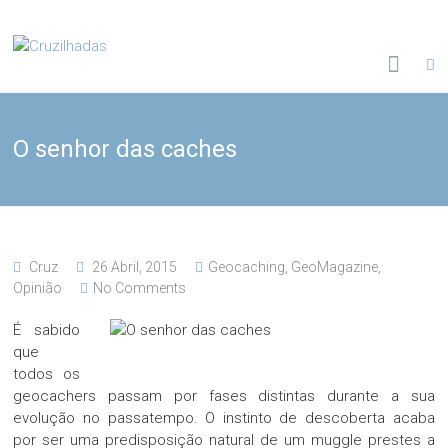
Skip
to
Cruzilhadas
content
O senhor das caches
Cruz
26 Abril, 2015
Geocaching
,
GeoMagazine
,
Opinião
No Comments
É sabido
que
todos os
geocachers passam por fases distintas durante a sua
evolução no passatempo. O instinto de descoberta acaba
por ser uma predisposição natural de um muggle prestes a