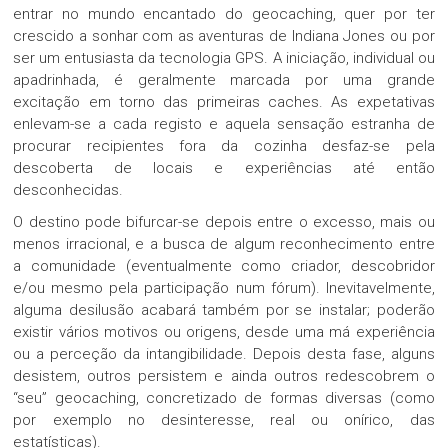
entrar no mundo encantado do geocaching, quer por ter
crescido a sonhar com as aventuras de Indiana Jones ou por
ser um entusiasta da tecnologia GPS. A iniciação, individual ou
apadrinhada, é geralmente marcada por uma grande
excitação em torno das primeiras caches. As expetativas
enlevam-se a cada registo e aquela sensação estranha de
procurar recipientes fora da cozinha desfaz-se pela
descoberta de locais e experiências até então
desconhecidas.
O destino pode bifurcar-se depois entre o excesso, mais ou
menos irracional, e a busca de algum reconhecimento entre
a comunidade (eventualmente como criador, descobridor
e/ou mesmo pela participação num fórum). Inevitavelmente,
alguma desilusão acabará também por se instalar; poderão
existir vários motivos ou origens, desde uma má experiência
ou a perceção da intangibilidade. Depois desta fase, alguns
desistem, outros persistem e ainda outros redescobrem o
“seu” geocaching, concretizado de formas diversas (como
por exemplo no desinteresse, real ou onírico, das
estatísticas).