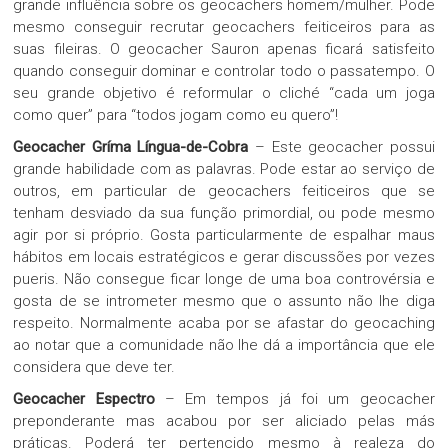
grande influência sobre os geocachers homem/mulher. Pode
mesmo conseguir recrutar geocachers feiticeiros para as
suas fileiras. O geocacher Sauron apenas ficará satisfeito
quando conseguir dominar e controlar todo o passatempo. O
seu grande objetivo é reformular o cliché “cada um joga
como quer” para “todos jogam como eu quero”!
Geocacher Gríma Língua-de-Cobra
– Este geocacher possui
grande habilidade com as palavras. Pode estar ao serviço de
outros, em particular de geocachers feiticeiros que se
tenham desviado da sua função primordial, ou pode mesmo
agir por si próprio. Gosta particularmente de espalhar maus
hábitos em locais estratégicos e gerar discussões por vezes
pueris. Não consegue ficar longe de uma boa controvérsia e
gosta de se intrometer mesmo que o assunto não lhe diga
respeito. Normalmente acaba por se afastar do geocaching
ao notar que a comunidade não lhe dá a importância que ele
considera que deve ter.
Geocacher Espectro
– Em tempos já foi um geocacher
preponderante mas acabou por ser aliciado pelas más
práticas. Poderá ter pertencido mesmo à realeza do