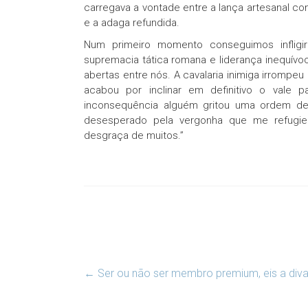
carregava a vontade entre a lança artesanal c
e a adaga refundida.
Num primeiro momento conseguimos infligi
supremacia tática romana e liderança inequívo
abertas entre nós. A cavalaria inimiga irrompe
acabou por inclinar em definitivo o vale 
inconsequência alguém gritou uma ordem de
desesperado pela vergonha que me refugiei
desgraça de muitos.”
←
Ser ou não ser membro premium, eis a di