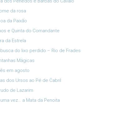
ia dos Penedos e Barbas do Cavalo
ome da rosa
oa da Paixão
lhos e Quinta do Comandante
ra da Estrela
busca do lixo perdido – Rio de Frades
tanhas Mágicas
ês em agosto
has dos Ursos ao Pé de Cabril
rudo de Lazarim
 uma vez… a Mata da Penoita