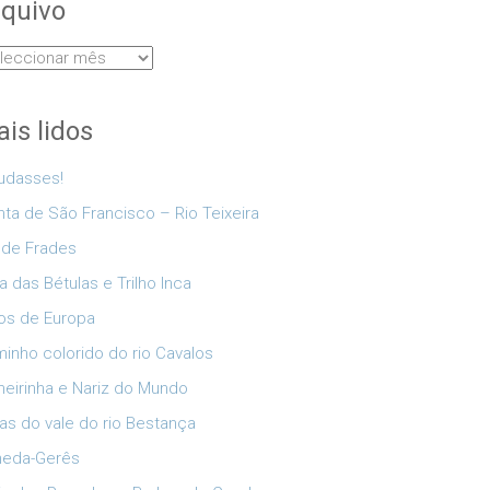
quivo
uivo
is lidos
udasses!
nta de São Francisco – Rio Teixeira
 de Frades
a das Bétulas e Trilho Inca
os de Europa
inho colorido do rio Cavalos
eirinha e Nariz do Mundo
as do vale do rio Bestança
neda-Gerês