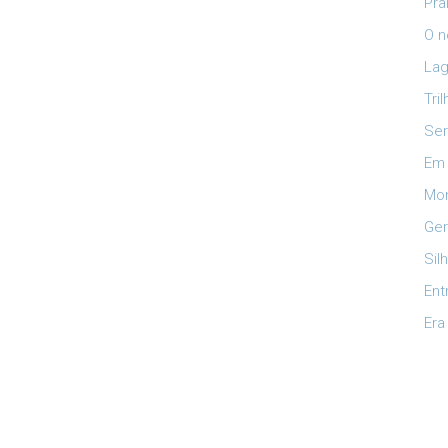
Pra
O n
Lag
Tri
Ser
Em 
Mon
Ger
Sil
Ent
Era