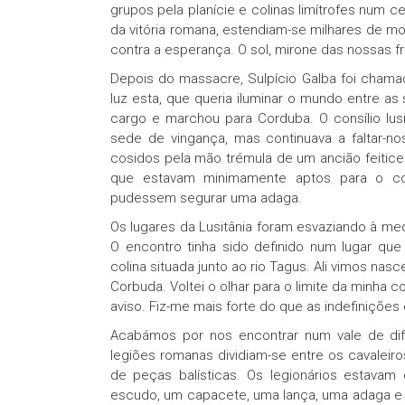
grupos pela planície e colinas limítrofes num ce
da vitória romana, estendiam-se milhares de mo
contra a esperança. O sol, mirone das nossas fr
Depois do massacre, Sulpício Galba foi chama
luz esta, que queria iluminar o mundo entre as
cargo e marchou para Corduba. O consílio lus
sede de vingança, mas continuava a faltar-no
cosidos pela mão trémula de um ancião feitice
que estavam minimamente aptos para o co
pudessem segurar uma adaga.
Os lugares da Lusitânia foram esvaziando à med
O encontro tinha sido definido num lugar 
colina situada junto ao rio Tagus. Ali vimos na
Corbuda. Voltei o olhar para o limite da minha
aviso. Fiz-me mais forte do que as indefinições
Acabámos por nos encontrar num vale de dif
legiões romanas dividiam-se entre os cavaleiro
de peças balísticas. Os legionários estav
escudo, um capacete, uma lança, uma adaga e r