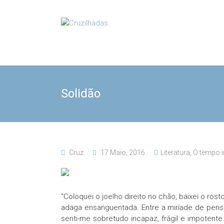
Skip
to
Cruzilhadas
content
Solidão
Cruz
17 Maio, 2016
Literatura
,
O tempo i
“Coloquei o joelho direito no chão, baixei o ro
adaga ensanguentada. Entre a miríade de pens
senti-me sobretudo incapaz, frágil e impotent