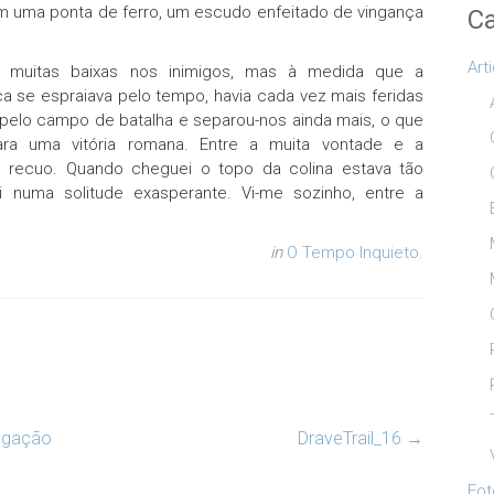
om uma ponta de ferro, um escudo enfeitado de vingança
Ca
Art
r muitas baixas nos inimigos, mas à medida que a
ca se espraiava pelo tempo, havia cada vez mais feridas
u pelo campo de batalha e separou-nos ainda mais, o que
para uma vitória romana. Entre a muita vontade e a
 recuo. Quando cheguei o topo da colina estava tão
 numa solitude exasperante. Vi-me sozinho, entre a
in
O Tempo Inquieto
.
vagação
DraveTrail_16
→
Fot