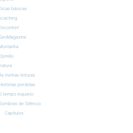
Dicas básicas
ocaching
Encontrei!
GeoMagazine
Montanha
Opinião
eratura
As minhas leituras
Histórias perdidas
O tempo inquieto
Sombras de Silêncio
Capítulos