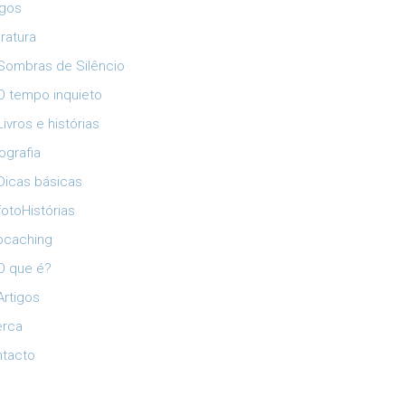
igos
eratura
Sombras de Silêncio
O tempo inquieto
Livros e histórias
ografia
Dicas básicas
fotoHistórias
ocaching
O que é?
Artigos
erca
tacto