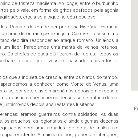
nário de tristeza macilenta. Ao longe, entre o burburinho
rtos pelo vale, em forma de gritos abafados pela agonia
agilidades, erguia-se a pique no céu nebuloso.
do a Roma e deixou de ser pretor na Hispânia. Estranha
 sombras de outras que extinguia. Caio Vetílio assumiu o
itano decidira responder ao ataque romano. Unia-nos a
s um líder. Parecíamos uma manta de velhos retalhos,
iro. Os chefes de cada clã ficaram de recrutar todos os
mbate, desde que tivessem passado a iuventos e
ida que a inquietude crescia, entre os hiatos do tempo.
que aprendemos a conhecer como Monte de Vénus, uma
scer o sol por sete dias e marchámos depois em direção a
 compreensão e questionei os deuses se se trataria de um
 e juntámo-nos depois aos restantes lusitanos.
erenças; éramos guerreiros contra soldados. As duas
s, os arqueiros, os legionários e ainda algumas dezenas
am equipados com uma armadura de cota de malha, um
oupa resistente. A maioria de nós, peões de intenções,