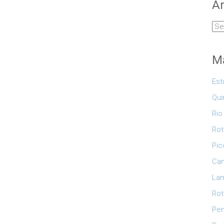
Ar
Arq
Ma
Est
Qui
Rio
Rot
Pic
Cam
Lam
Rot
Pe