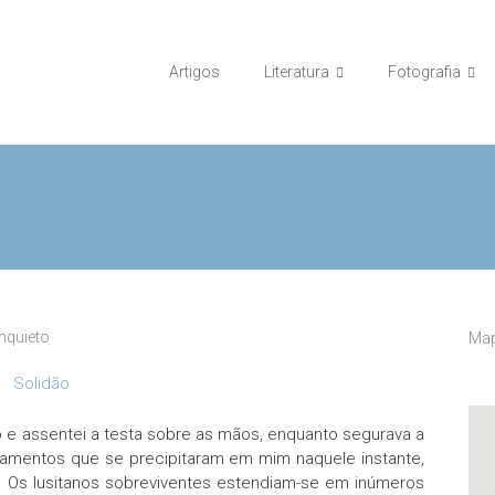
Artigos
Literatura
Fotografia
nquieto
Map
sto e assentei a testa sobre as mãos, enquanto segurava a
amentos que se precipitaram em mim naquele instante,
e. Os lusitanos sobreviventes estendiam-se em inúmeros