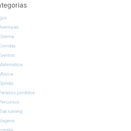
tegorias
igos
Aventuras
Cinema
Corridas
Eventos
Matemática
Música
Opinião
Paraísos perdidos
Percursos
Trail running
Viagens
ografia