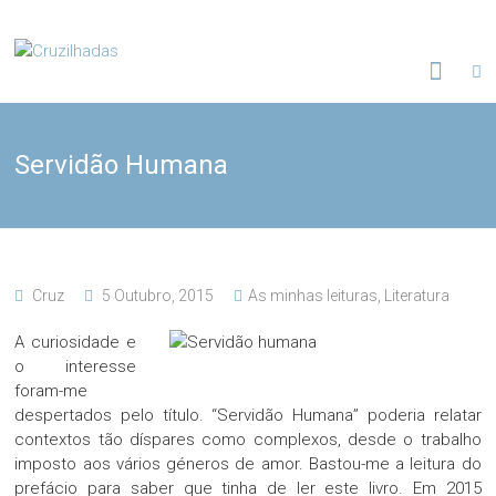
Skip
to
Cruzilhadas
content
Servidão Humana
Cruz
5 Outubro, 2015
As minhas leituras
,
Literatura
A curiosidade e
o interesse
foram-me
despertados pelo título. “Servidão Humana” poderia relatar
contextos tão díspares como complexos, desde o trabalho
imposto aos vários géneros de amor. Bastou-me a leitura do
prefácio para saber que tinha de ler este livro. Em 2015