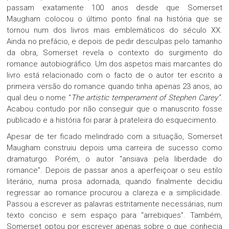
passam exatamente 100 anos desde que Somerset
Maugham colocou o último ponto final na história que se
tornou num dos livros mais emblemáticos do século XX.
Ainda no prefácio, e depois de pedir desculpas pelo tamanho
da obra, Somerset revela o contexto do surgimento do
romance autobiográfico. Um dos aspetos mais marcantes do
livro está relacionado com o facto de o autor ter escrito a
primeira versão do romance quando tinha apenas 23 anos, ao
qual deu o nome “
The artistic temperament of Stephen Carey”
.
Acabou contudo por não conseguir que o manuscrito fosse
publicado e a história foi parar à prateleira do esquecimento.
Apesar de ter ficado melindrado com a situação, Somerset
Maugham construiu depois uma carreira de sucesso como
dramaturgo. Porém, o autor “ansiava pela liberdade do
romance”. Depois de passar anos a aperfeiçoar o seu estilo
literário, numa prosa adornada, quando finalmente decidiu
regressar ao romance procurou a clareza e a simplicidade.
Passou a escrever as palavras estritamente necessárias, num
texto conciso e sem espaço para “arrebiques”. Também,
Somerset optou por escrever apenas sobre o que conhecia