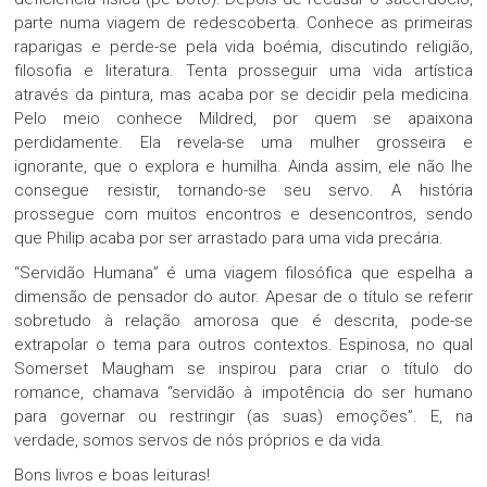
parte numa viagem de redescoberta. Conhece as primeiras
raparigas e perde-se pela vida boémia, discutindo religião,
filosofia e literatura. Tenta prosseguir uma vida artística
através da pintura, mas acaba por se decidir pela medicina.
Pelo meio conhece Mildred, por quem se apaixona
perdidamente. Ela revela-se uma mulher grosseira e
ignorante, que o explora e humilha. Ainda assim, ele não lhe
consegue resistir, tornando-se seu servo. A história
prossegue com muitos encontros e desencontros, sendo
que Philip acaba por ser arrastado para uma vida precária.
“Servidão Humana” é uma viagem filosófica que espelha a
dimensão de pensador do autor. Apesar de o título se referir
sobretudo à relação amorosa que é descrita, pode-se
extrapolar o tema para outros contextos. Espinosa, no qual
Somerset Maugham se inspirou para criar o título do
romance, chamava “servidão à impotência do ser humano
para governar ou restringir (as suas) emoções”. E, na
verdade, somos servos de nós próprios e da vida.
Bons livros e boas leituras!