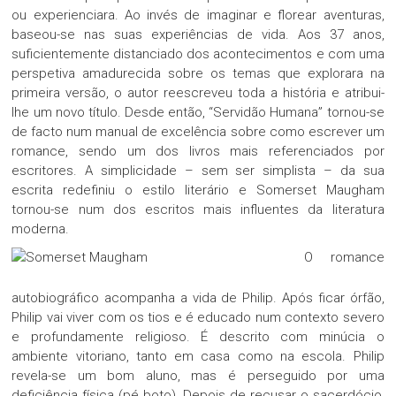
ou experienciara. Ao invés de imaginar e florear aventuras,
baseou-se nas suas experiências de vida. Aos 37 anos,
suficientemente distanciado dos acontecimentos e com uma
perspetiva amadurecida sobre os temas que explorara na
primeira versão, o autor reescreveu toda a história e atribui-
lhe um novo título. Desde então, “Servidão Humana” tornou-se
de facto num manual de excelência sobre como escrever um
romance, sendo um dos livros mais referenciados por
escritores. A simplicidade – sem ser simplista – da sua
escrita redefiniu o estilo literário e Somerset Maugham
tornou-se num dos escritos mais influentes da literatura
moderna.
O romance
autobiográfico acompanha a vida de Philip. Após ficar órfão,
Philip vai viver com os tios e é educado num contexto severo
e profundamente religioso. É descrito com minúcia o
ambiente vitoriano, tanto em casa como na escola. Philip
revela-se um bom aluno, mas é perseguido por uma
deficiência física (pé boto). Depois de recusar o sacerdócio,