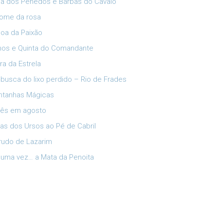
ia dos Penedos e Barbas do Cavalo
ome da rosa
oa da Paixão
lhos e Quinta do Comandante
ra da Estrela
busca do lixo perdido – Rio de Frades
tanhas Mágicas
ês em agosto
has dos Ursos ao Pé de Cabril
rudo de Lazarim
 uma vez… a Mata da Penoita