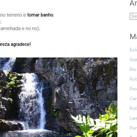
Ar
 no terreno e
tomar banho
;
Arq
;
caminhada e no rio);
Ma
ureza agradece!
Est
Qui
Rio
Rot
Pic
Cam
Rot
Lam
Pe