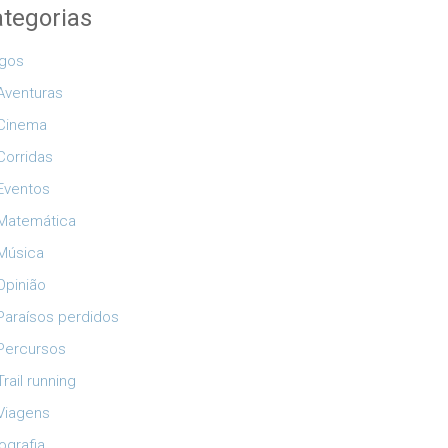
tegorias
igos
Aventuras
Cinema
Corridas
Eventos
Matemática
Música
Opinião
Paraísos perdidos
Percursos
Trail running
Viagens
ografia