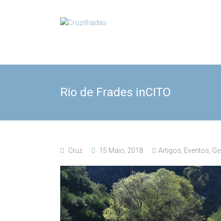
Skip
to
Cruzilhadas
content
Rio de Frades inCITO
Cruz
15 Maio, 2018
Artigos
,
Eventos
,
Ge