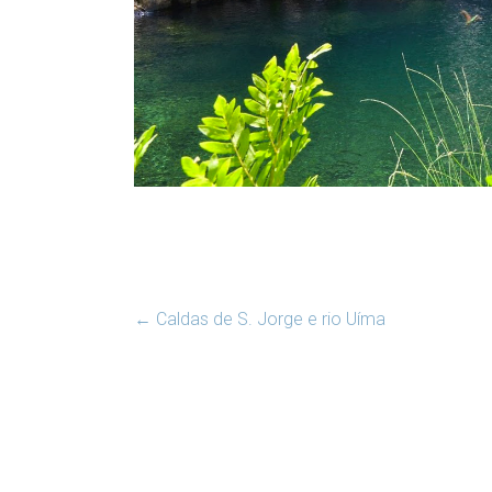
←
Caldas de S. Jorge e rio Uíma