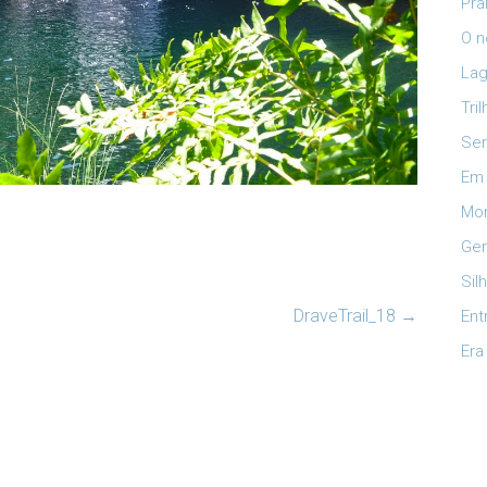
Pra
O n
Lag
Tri
Ser
Em 
Mon
Ger
Sil
DraveTrail_18
→
Ent
Era