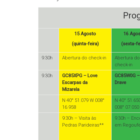
Pro
15 Agosto
16 Ago
(quinta-feira)
(sexta-fe
9:30h
Abertura do check-in
Abertura do
check-in
9:30h
GC85XPG – Love
GC85W0G –
Escarpas da
Drave
Mizarela
N 40° 51.079 W 008°
N 40° 51.65
16.958
008° 07.050
9:30h – Visita às
9:30h – Enc
Pedras Parideiras**
em Regouf