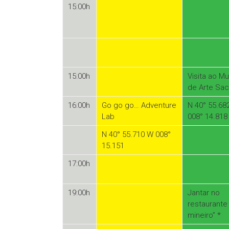
15:00h
15:00h
Visita ao M
de Arte Sac
16:00h
Go go go… Adventure
N 40° 55.68
Lab
008° 14.818
N 40° 55.710 W 008°
15.151
17:00h
19:00h
Jantar no
restaurante
mineiro” *