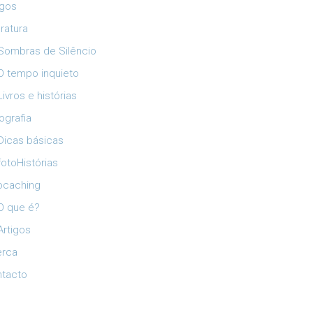
igos
eratura
Sombras de Silêncio
O tempo inquieto
Livros e histórias
ografia
Dicas básicas
fotoHistórias
ocaching
O que é?
Artigos
erca
tacto