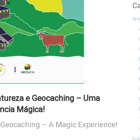
Ca
Art
atureza e Geocaching – Uma
ncia Mágica!
d Geocaching – A Magic Experience!
Fot