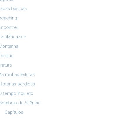
Dicas básicas
ocaching
Encontrei!
GeoMagazine
Montanha
Opinião
eratura
As minhas leituras
Histórias perdidas
O tempo inquieto
Sombras de Silêncio
Capítulos