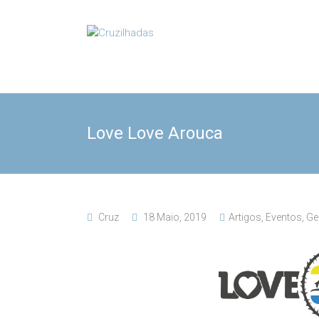
Skip
to
Cruzilhadas
content
Love Love Arouca
Cruz
18 Maio, 2019
Artigos
,
Eventos
,
Ge