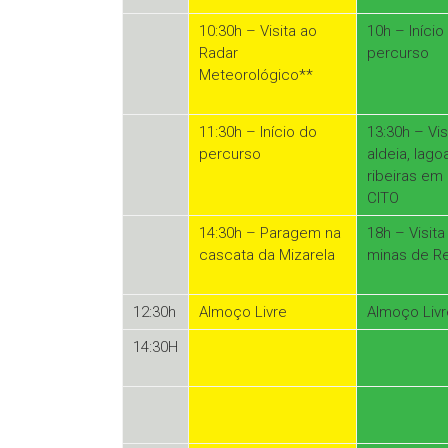
10:30h – Visita ao
10h – Início
Radar
percurso
Meteorológico**
11:30h – Início do
13:30h – Vis
percurso
aldeia, lago
ribeiras e
CITO
14:30h – Paragem na
18h – Visita
cascata da Mizarela
minas de R
12:30h
Almoço Livre
Almoço Livr
14:30H