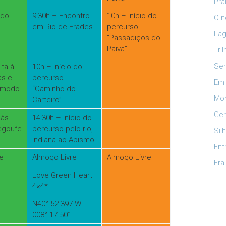
Pra
 do
9:30h – Encontro
10h – Início do
O n
em Rio de Frades
percurso
Lag
“Passadiços do
Paiva”
Tri
Ser
ita à
10h – Início do
as e
percurso
Em 
m modo
“Caminho do
Mon
Carteiro”
Ger
 às
14:30h – Início do
egoufe
percurso pelo rio,
Sil
Indiana ao Abismo
Ent
e
Almoço Livre
Almoço Livre
Era
Love Green Heart
4×4*
N40° 52.397 W
008° 17.501