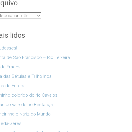
quivo
uivo
is lidos
udasses!
nta de São Francisco – Rio Teixeira
 de Frades
a das Bétulas e Trilho Inca
os de Europa
inho colorido do rio Cavalos
as do vale do rio Bestança
eirinha e Nariz do Mundo
neda-Gerês