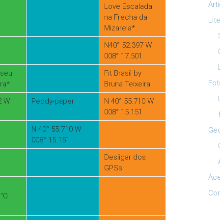
Art
Love Escalada
na Frecha da
Lit
Mizarela*
N40° 52.397 W
008° 17.501
useu
Fit Brasil by
Fot
ra*
Bruna Teixeira
2 W
Peddy-paper
N 40° 55.710 W
008° 15.151
N 40° 55.710 W
Ge
008° 15.151
Desligar dos
GPSs
Ac
Con
 “O