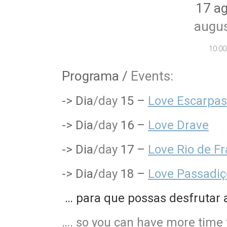
17 a
augus
10:0
Programa /
Events:
-> Dia
/day
15 –
Love Escarpas
-> Dia
/day
16 –
Love Drave
-> Dia
/day
17 –
Love Rio de F
-> Dia/
day
18 –
Love Passadiç
… para que possas desfrutar 
…. so you can have more time t