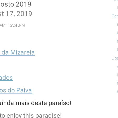
gosto 2019
t 17, 2019
Ge
0AM – 23:45PM
 da Mizarela
Lit
rades
os do Paiva
ainda mais deste paraíso!
o enjoy this paradise!