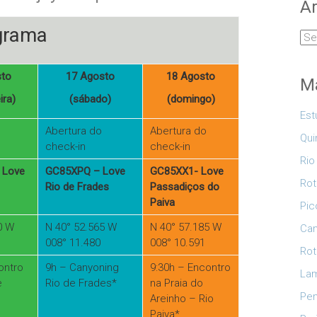
Ar
grama
Arq
sto
17 Agosto
18 Agosto
Ma
ira)
(sábado)
(domingo)
Est
Abertura do
Abertura do
Qui
check-in
check-in
Rio
 Love
GC85XPQ – Love
GC85XX1- Love
Rot
Rio de Frades
Passadiços do
Paiva
Pic
0 W
N 40° 52.565 W
N 40° 57.185 W
Cam
008° 11.480
008° 10.591
Rot
ontro
9h – Canyoning
9:30h – Encontro
Lam
e
Rio de Frades*
na Praia do
Pe
Areinho – Rio
Paiva*