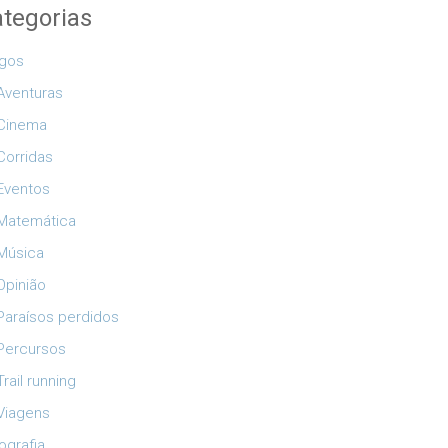
tegorias
igos
Aventuras
Cinema
Corridas
Eventos
Matemática
Música
Opinião
Paraísos perdidos
Percursos
Trail running
Viagens
ografia