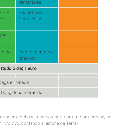
Jantar Livre
a – A
Happy Love,
 pé…
Geocaching!
0 W
to do
Encerramento do
check-in
 (todo o dia) 1 euro
paga e limitada
 Obrigatória e Gratuita
a paisagem rochosa, nos rios que correm com pressa, no
ivro vivo, contando a história da Terra?