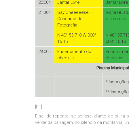
20:00h
Jantar Livre
Jantar Livre
21:30h
Say Cheeeeese! –
Visita Guiad
Concurso de
vila no meu
Fotografia
N 40° 55.710 W 008°
N 40° 55.71
15.151
008° 15.151
23:00h
Encerramento do
Encerramen
check-in
check-in
Piscina Municipal
* Inscrição 
** Inscrição
[PT]
E se, de repente, se abrisse, diante de si, n
verde da paisagem, no silêncio da montanha, um l