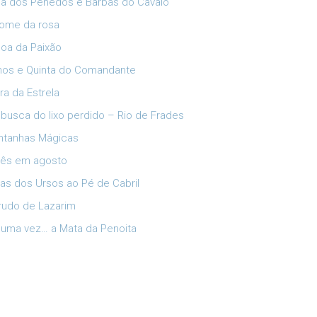
ia dos Penedos e Barbas do Cavalo
ome da rosa
oa da Paixão
lhos e Quinta do Comandante
ra da Estrela
busca do lixo perdido – Rio de Frades
tanhas Mágicas
ês em agosto
has dos Ursos ao Pé de Cabril
rudo de Lazarim
 uma vez… a Mata da Penoita