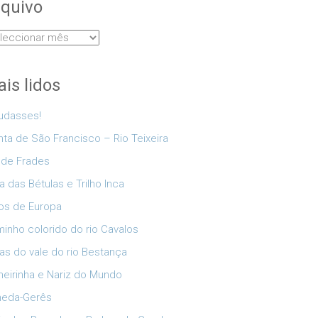
quivo
uivo
is lidos
udasses!
nta de São Francisco – Rio Teixeira
 de Frades
a das Bétulas e Trilho Inca
os de Europa
inho colorido do rio Cavalos
as do vale do rio Bestança
eirinha e Nariz do Mundo
neda-Gerês