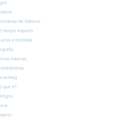
igos
eratura
Sombras de Silêncio
O tempo inquieto
Livros e histórias
ografia
Dicas básicas
fotoHistórias
ocaching
O que é?
Artigos
erca
tacto