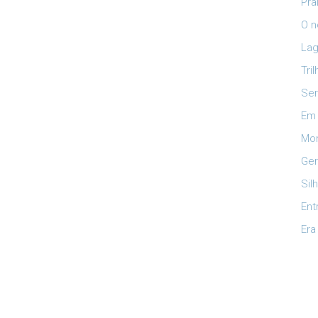
Pra
O n
Lag
Tri
Ser
Em 
Mon
Ger
Sil
Ent
Era