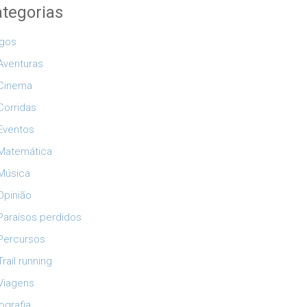
tegorias
igos
Aventuras
Cinema
Corridas
Eventos
Matemática
Música
Opinião
Paraísos perdidos
Percursos
Trail running
Viagens
ografia