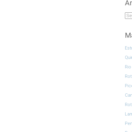
Ar
Arq
Ma
Est
Qui
Rio
Rot
Pic
Cam
Rot
Lam
Pe