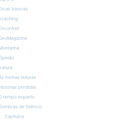
Dicas básicas
ocaching
Encontrei!
GeoMagazine
Montanha
Opinião
eratura
As minhas leituras
Histórias perdidas
O tempo inquieto
Sombras de Silêncio
Capítulos