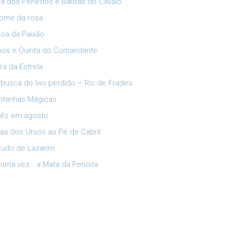
ia dos Penedos e Barbas do Cavalo
ome da rosa
oa da Paixão
lhos e Quinta do Comandante
ra da Estrela
busca do lixo perdido – Rio de Frades
tanhas Mágicas
ês em agosto
has dos Ursos ao Pé de Cabril
rudo de Lazarim
 uma vez… a Mata da Penoita