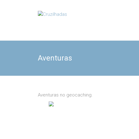
Skip
to
Cruzilhadas
content
Aventuras
Aventuras no geocaching.