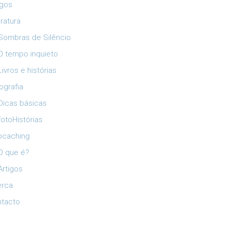
igos
eratura
Sombras de Silêncio
O tempo inquieto
Livros e histórias
ografia
Dicas básicas
fotoHistórias
ocaching
O que é?
Artigos
erca
tacto