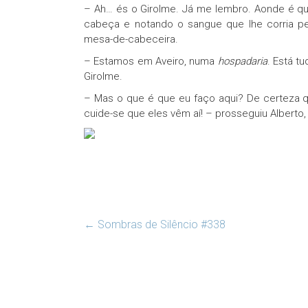
– Ah… és o Girolme. Já me lembro. Aonde é qu
cabeça e notando o sangue que lhe corria p
mesa-de-cabeceira.
– Estamos em Aveiro, numa
hospadaria
. Está t
Girolme.
– Mas o que é que eu faço aqui? De certeza q
cuide-se que eles vêm aí! – prosseguiu Alberto
←
Sombras de Silêncio #338