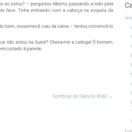
e eu estou? – perguntou Alberto, passando a mão pela
Ca
ela face. Tinha embatido com a cabeça na esquina da
Art
udo bem, vossemecê caiu da cama – tentou convencê-lo
ue não estou na Guiné? Cheira-me a catinga! Ó homem,
, encostado à parede.
Sombras de Silêncio #340
→
Fot