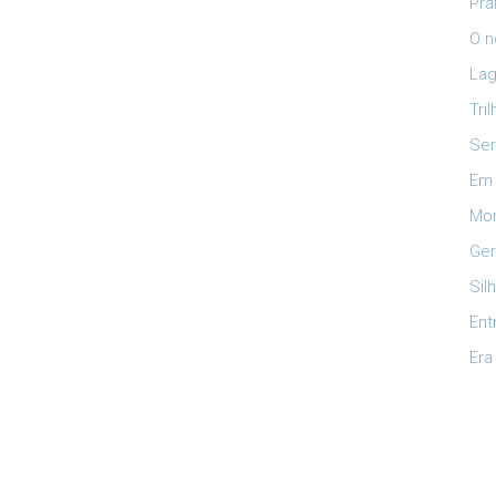
Pra
O n
Lag
Tri
Ser
Em 
Mon
Ger
Sil
Ent
Era