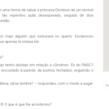
 uma forma de salvar a princesa Destinus de um terrível
, tão repentino quão desesperado, seguido de dois
ridão:
or mais alguém que estivesse no quarto. Esclareceu
ue apenas lá estava ele.
a?
s tenho dúvidas em relação a «Girolme». És do PAIGC?
to, encostado à parede, de punhos fechados, erguendo o
átima,
nã
se lembra? – respondeu, com o medo a sugar-
V5
. O que é que lhe aconteceu?