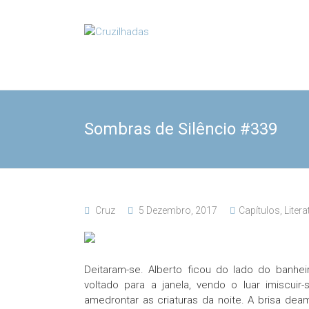
Skip
to
Cruzilhadas
content
Sombras de Silêncio #339
Cruz
5 Dezembro, 2017
Capítulos
,
Litera
Deitaram-se. Alberto ficou do lado do banhei
voltado para a janela, vendo o luar imiscui
amedrontar as criaturas da noite. A brisa dea