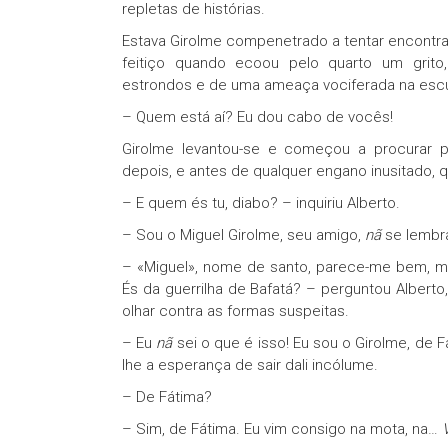
repletas de histórias.
Estava Girolme compenetrado a tentar encontrar
feitiço quando ecoou pelo quarto um grito
estrondos e de uma ameaça vociferada na escu
– Quem está aí? Eu dou cabo de vocês!
Girolme levantou-se e começou a procurar p
depois, e antes de qualquer engano inusitado, q
– E quem és tu, diabo? – inquiriu Alberto.
– Sou o Miguel Girolme, seu amigo,
nã
se lembr
– «Miguel», nome de santo, parece-me bem, ma
És da guerrilha de Bafatá? – perguntou Alber
olhar contra as formas suspeitas.
– Eu
nã
sei o que é isso! Eu sou o Girolme, de F
lhe a esperança de sair dali incólume.
– De Fátima?
– Sim, de Fátima. Eu vim consigo na mota, na…