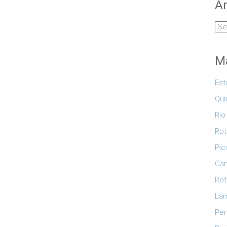
Ar
Arq
Ma
Est
Qui
Rio
Rot
Pic
Cam
Rot
Lam
Pe