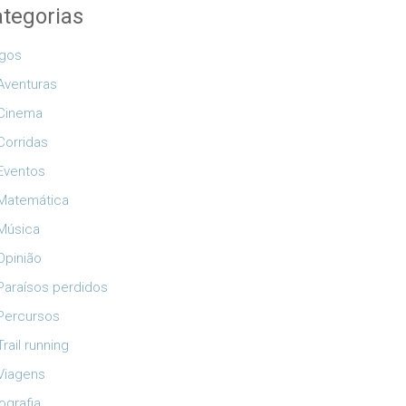
tegorias
igos
Aventuras
Cinema
Corridas
Eventos
Matemática
Música
Opinião
Paraísos perdidos
Percursos
Trail running
Viagens
ografia