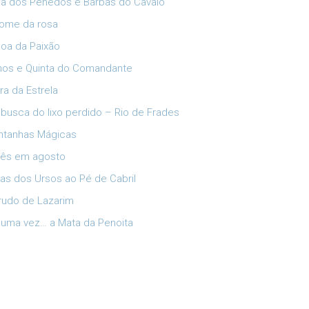
ia dos Penedos e Barbas do Cavalo
ome da rosa
oa da Paixão
lhos e Quinta do Comandante
ra da Estrela
busca do lixo perdido – Rio de Frades
tanhas Mágicas
ês em agosto
has dos Ursos ao Pé de Cabril
rudo de Lazarim
 uma vez… a Mata da Penoita