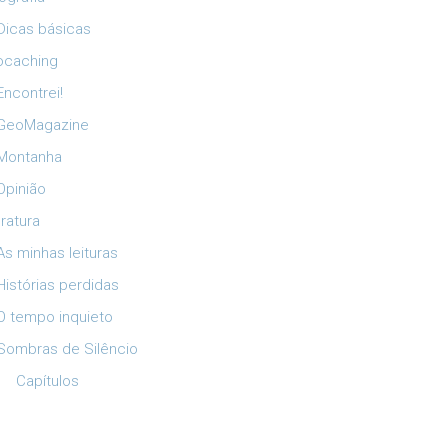
Dicas básicas
ocaching
Encontrei!
GeoMagazine
Montanha
Opinião
eratura
As minhas leituras
Histórias perdidas
O tempo inquieto
Sombras de Silêncio
Capítulos