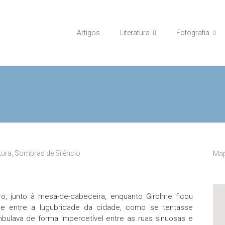
Artigos
Literatura
Fotografia
tura
,
Sombras de Silêncio
Map
ro, junto à mesa-de-cabeceira, enquanto Girolme ficou
r-se entre a lugubridade da cidade, como se tentasse
mbulava de forma impercetível entre as ruas sinuosas e