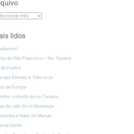
quivo
uivo
is lidos
udasses!
nta de São Francisco – Rio Teixeira
 de Frades
a das Bétulas e Trilho Inca
os de Europa
inho colorido do rio Cavalos
as do vale do rio Bestança
eirinha e Nariz do Mundo
neda-Gerês