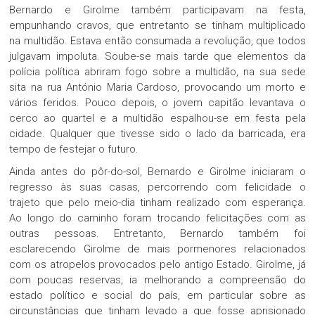
Bernardo e Girolme também participavam na festa,
empunhando cravos, que entretanto se tinham multiplicado
na multidão. Estava então consumada a revolução, que todos
julgavam impoluta. Soube-se mais tarde que elementos da
polícia política abriram fogo sobre a multidão, na sua sede
sita na rua António Maria Cardoso, provocando um morto e
vários feridos. Pouco depois, o jovem capitão levantava o
cerco ao quartel e a multidão espalhou-se em festa pela
cidade. Qualquer que tivesse sido o lado da barricada, era
tempo de festejar o futuro.
Ainda antes do pôr-do-sol, Bernardo e Girolme iniciaram o
regresso às suas casas, percorrendo com felicidade o
trajeto que pelo meio-dia tinham realizado com esperança.
Ao longo do caminho foram trocando felicitações com as
outras pessoas. Entretanto, Bernardo também foi
esclarecendo Girolme de mais pormenores relacionados
com os atropelos provocados pelo antigo Estado. Girolme, já
com poucas reservas, ia melhorando a compreensão do
estado político e social do país, em particular sobre as
circunstâncias que tinham levado a que fosse aprisionado