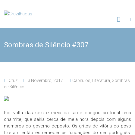
Skip
to
Cruzilhadas
content
Sombras de Silêncio #307
Cruz
3 Novembro, 2017
Capítulos
,
Literatura
,
Sombras
de Silêncio
Por volta das seis e meia da tarde chegou ao local uma
chaimite, que sairia cerca de meia hora depois com alguns
membros do governo deposto. Os gritos de vitória do povo
fizeram então estremecer as fundações do ser português.