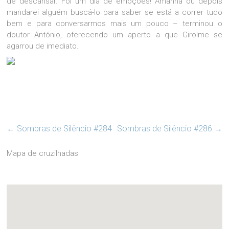
de descansar. Foi um dia de emoções! Amanhã ou depois
mandarei alguém buscá-lo para saber se está a correr tudo
bem e para conversarmos mais um pouco – terminou o
doutor António, oferecendo um aperto a que Girolme se
agarrou de imediato.
←
Sombras de Silêncio #284
Sombras de Silêncio #286
→
Mapa de cruzilhadas