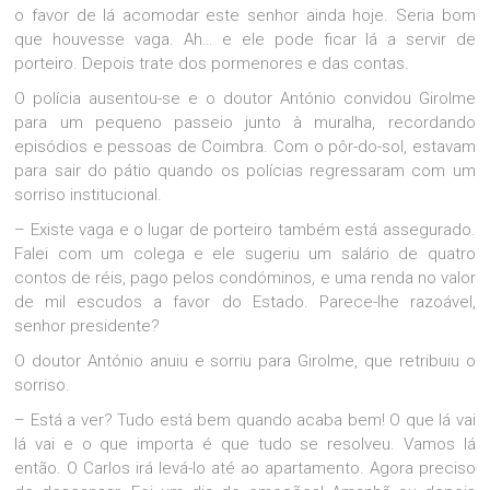
o favor de lá acomodar este senhor ainda hoje. Seria bom
que houvesse vaga. Ah… e ele pode ficar lá a servir de
porteiro. Depois trate dos pormenores e das contas.
O polícia ausentou-se e o doutor António convidou Girolme
para um pequeno passeio junto à muralha, recordando
episódios e pessoas de Coimbra. Com o pôr-do-sol, estavam
para sair do pátio quando os polícias regressaram com um
sorriso institucional.
– Existe vaga e o lugar de porteiro também está assegurado.
Falei com um colega e ele sugeriu um salário de quatro
contos de réis, pago pelos condóminos, e uma renda no valor
de mil escudos a favor do Estado. Parece-lhe razoável,
senhor presidente?
O doutor António anuiu e sorriu para Girolme, que retribuiu o
sorriso.
– Está a ver? Tudo está bem quando acaba bem! O que lá vai
lá vai e o que importa é que tudo se resolveu. Vamos lá
então. O Carlos irá levá-lo até ao apartamento. Agora preciso