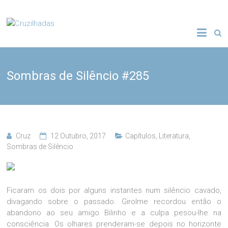
Skip
to
Cruzilhadas
content
Sombras de Silêncio #285
Cruz
12 Outubro, 2017
Capítulos
,
Literatura
,
Sombras de Silêncio
Ficaram os dois por alguns instantes num silêncio cavado,
divagando sobre o passado. Girolme recordou então o
abandono ao seu amigo Bilinho e a culpa pesou-lhe na
consciência. Os olhares prenderam-se depois no horizonte