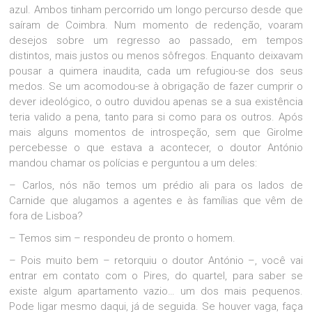
azul. Ambos tinham percorrido um longo percurso desde que
saíram de Coimbra. Num momento de redenção, voaram
desejos sobre um regresso ao passado, em tempos
distintos, mais justos ou menos sôfregos. Enquanto deixavam
pousar a quimera inaudita, cada um refugiou-se dos seus
medos. Se um acomodou-se à obrigação de fazer cumprir o
dever ideológico, o outro duvidou apenas se a sua existência
teria valido a pena, tanto para si como para os outros. Após
mais alguns momentos de introspeção, sem que Girolme
percebesse o que estava a acontecer, o doutor António
mandou chamar os polícias e perguntou a um deles:
– Carlos, nós não temos um prédio ali para os lados de
Carnide que alugamos a agentes e às famílias que vêm de
fora de Lisboa?
– Temos sim – respondeu de pronto o homem.
– Pois muito bem – retorquiu o doutor António –, você vai
entrar em contato com o Pires, do quartel, para saber se
existe algum apartamento vazio… um dos mais pequenos.
Pode ligar mesmo daqui, já de seguida. Se houver vaga, faça