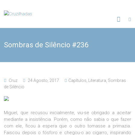
Skip
to
Cruzilhadas
content
Sombras de Silêncio #236
Cruz
24 Agosto, 2017
Capítulos
,
Literatura
,
Sombras
de Silêncio
Miguel, que recusou inicialmente, viu-se obrigado a aceitar
mediante a insistência. Porém, como não sabia o que fazer
com ele, ficou à espera que o outro tomasse a primazia.
Faiscou depois o fósforo e chegou-o ao cigarro, inspirando