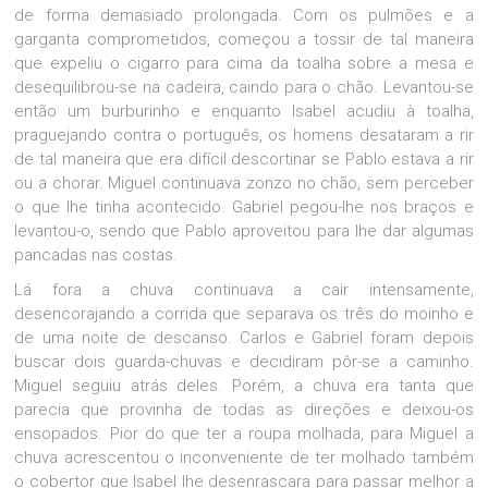
de forma demasiado prolongada. Com os pulmões e a
garganta comprometidos, começou a tossir de tal maneira
que expeliu o cigarro para cima da toalha sobre a mesa e
desequilibrou-se na cadeira, caindo para o chão. Levantou-se
então um burburinho e enquanto Isabel acudiu à toalha,
praguejando contra o português, os homens desataram a rir
de tal maneira que era difícil descortinar se Pablo estava a rir
ou a chorar. Miguel continuava zonzo no chão, sem perceber
o que lhe tinha acontecido. Gabriel pegou-lhe nos braços e
levantou-o, sendo que Pablo aproveitou para lhe dar algumas
pancadas nas costas.
Lá fora a chuva continuava a cair intensamente,
desencorajando a corrida que separava os três do moinho e
de uma noite de descanso. Carlos e Gabriel foram depois
buscar dois guarda-chuvas e decidiram pôr-se a caminho.
Miguel seguiu atrás deles. Porém, a chuva era tanta que
parecia que provinha de todas as direções e deixou-os
ensopados. Pior do que ter a roupa molhada, para Miguel a
chuva acrescentou o inconveniente de ter molhado também
o cobertor que Isabel lhe desenrascara para passar melhor a