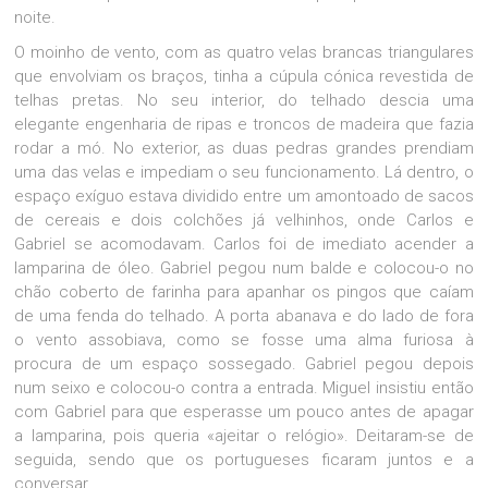
noite.
O moinho de vento, com as quatro velas brancas triangulares
que envolviam os braços, tinha a cúpula cónica revestida de
telhas pretas. No seu interior, do telhado descia uma
elegante engenharia de ripas e troncos de madeira que fazia
rodar a mó. No exterior, as duas pedras grandes prendiam
uma das velas e impediam o seu funcionamento. Lá dentro, o
espaço exíguo estava dividido entre um amontoado de sacos
de cereais e dois colchões já velhinhos, onde Carlos e
Gabriel se acomodavam. Carlos foi de imediato acender a
lamparina de óleo. Gabriel pegou num balde e colocou-o no
chão coberto de farinha para apanhar os pingos que caíam
de uma fenda do telhado. A porta abanava e do lado de fora
o vento assobiava, como se fosse uma alma furiosa à
procura de um espaço sossegado. Gabriel pegou depois
num seixo e colocou-o contra a entrada. Miguel insistiu então
com Gabriel para que esperasse um pouco antes de apagar
a lamparina, pois queria «ajeitar o relógio». Deitaram-se de
seguida, sendo que os portugueses ficaram juntos e a
conversar.