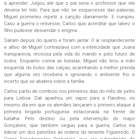
a aprender. Julgou até que o pai seria o professor que ele
deveria ter tido. Para que não se esquecesse das palavras,
Miguel prometeu repetir a canção diariamente. E cumpriu.
Caso a guerra o retivesse, Carlos quis acreditar que talvez o
filho pudesse desvendar o enigma.
Saíram depois do quarto e foram jantar. O ar resplandecente
e altivo de Miguel contrastava com a infelicidade que Joana
transparecia, receosa pela vida do marido e pelo futuro de
todos. Enquanto comia as batatas, Miguel não tirou a mão
esquerda do bolso das calças, acarinhando a melhor prenda
que alguma vez recebera e ignorando o ambiente frio e
incerto que se abatera sobre a família.
Carlos partiu de comboio nos primeiros dias do mês de junho
para Lisboa. Dali apanhou um vapor para a Flandres, no
mesmo dia em que os alemães lançaram o primeiro ataque à
primeira brigada portuguesa estacionada na frente de
batalha. Pelo destino ou pela intervenção do major
Gonçalves, que também seguiu para a guerra, Carlos iria
liderar um dos pelotões às ordens do tenente Figueiredo. O