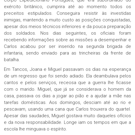
Corpo Expedicionário Português, que era subordinado do
exército britânico, cumprira até ao momento todos os
preceitos estipulados. Conseguira resistir às investidas
inimigas, mantendo a muito custo as posições conquistadas,
apesar dos meios técnicos inferiores e da pouca preparação
dos soldados. Nos dias seguintes, os oficiais foram
recebendo informações sobre as missões a desempenhar e
Carlos acabou por ser inserido na segunda brigada de
infantaria, sendo enviado para as trincheiras da frente de
batalha.
Em Tancos, Joana e Miguel passavam os dias na esperança
de um regresso que foi sendo adiado. Ela deambulava pelos
cantos e pelos serviços, receosa que a guerra lhe ficasse
com o marido. Miguel, que já se considerava o homem da
casa, passava os dias a jogar ao pião e a ajudar a mãe nas
tarefas domésticas. Aos domingos, desciam até ao rio e
pescavam, usando uma cana que Carlos trouxera do quartel.
Apesar das saudades, Miguel gostava muito daqueles ofícios
e da nova responsabilidade. Longe iam os tempos em que a
escola lhe minguava o espírito.