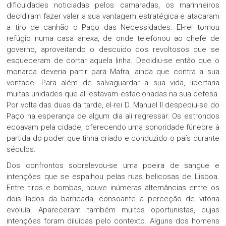
dificuldades noticiadas pelos camaradas, os marinheiros
decidiram fazer valer a sua vantagem estratégica e atacaram
a tiro de canhão o Paço das Necessidades. El-rei tomou
refúgio numa casa anexa, de onde telefonou ao chefe de
governo, aproveitando o descuido dos revoltosos que se
esqueceram de cortar aquela linha. Decidiu-se então que o
monarca deveria partir para Mafra, ainda que contra a sua
vontade. Para além de salvaguardar a sua vida, libertaria
muitas unidades que ali estavam estacionadas na sua defesa.
Por volta das duas da tarde, el-rei D. Manuel II despediu-se do
Paço na esperança de algum dia ali regressar. Os estrondos
ecoavam pela cidade, oferecendo uma sonoridade fúnebre à
partida do poder que tinha criado e conduzido o país durante
séculos.
Dos confrontos sobrelevou-se uma poeira de sangue e
intenções que se espalhou pelas ruas belicosas de Lisboa.
Entre tiros e bombas, houve inúmeras alternâncias entre os
dois lados da barricada, consoante a perceção de vitória
evoluía. Apareceram também muitos oportunistas, cujas
intenções foram diluídas pelo contexto. Alguns dos homens