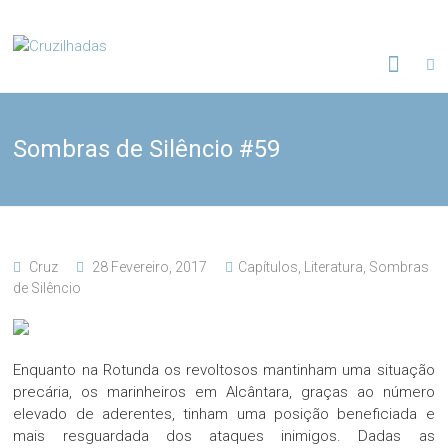
Skip
to
Cruzilhadas
content
Sombras de Silêncio #59
Cruz
28 Fevereiro, 2017
Capítulos
,
Literatura
,
Sombras
de Silêncio
Enquanto na Rotunda os revoltosos mantinham uma situação
precária, os marinheiros em Alcântara, graças ao número
elevado de aderentes, tinham uma posição beneficiada e
mais resguardada dos ataques inimigos. Dadas as