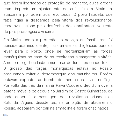
que foram libertados da proteção do monarca, cujas ordens
eram impedir um ajuntamento de artilharia em Alcântara,
acabaram por aderir aos revoltosos. O povo lisboeta, que
fazia figas à descarada pela vitória dos revolucionários,
esperava ansioso pelo desfecho dos confrontos. No resto
do país prosseguia a vindima.
Em Mafra, como a proteção ao serviço da família real foi
considerada insuficiente, iniciaram-se as diligências para os
levar para o Porto, onde se reorganizariam as forças
monárquicas no caso de os revoltosos alcançarem a vitória.
A noite mergulhou Lisboa num mar de tumultos e incertezas.
O grosso das forças monárquicas estava no Rossio,
procurando evitar o desembarque dos marinheiros. Porém,
estavam expostos ao bombardeamento dos navios no Tejo.
Por volta das três da manhã, Paiva Couceiro decidiu mover a
bateria móvel e colocou-a no Jardim de Castro Guimarães, de
onde esperaria a passagem dos revoltosos oriundos da
Rotunda. Alguns dissidentes, na ambição de atacarem o
Rossio, acabaram por cair na armadilha e foram chacinados.