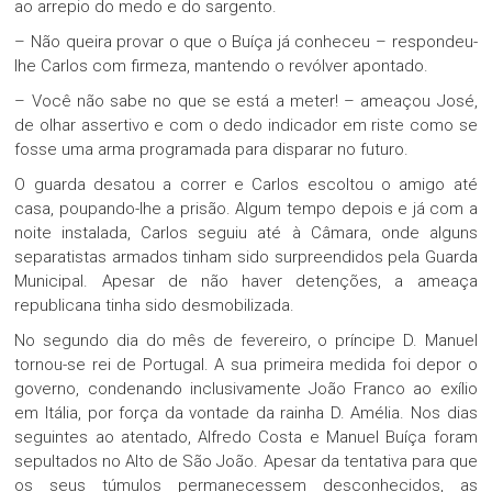
ao arrepio do medo e do sargento.
– Não queira provar o que o Buíça já conheceu – respondeu-
lhe Carlos com firmeza, mantendo o revólver apontado.
– Você não sabe no que se está a meter! – ameaçou José,
de olhar assertivo e com o dedo indicador em riste como se
fosse uma arma programada para disparar no futuro.
O guarda desatou a correr e Carlos escoltou o amigo até
casa, poupando-lhe a prisão. Algum tempo depois e já com a
noite instalada, Carlos seguiu até à Câmara, onde alguns
separatistas armados tinham sido surpreendidos pela Guarda
Municipal. Apesar de não haver detenções, a ameaça
republicana tinha sido desmobilizada.
No segundo dia do mês de fevereiro, o príncipe D. Manuel
tornou-se rei de Portugal. A sua primeira medida foi depor o
governo, condenando inclusivamente João Franco ao exílio
em Itália, por força da vontade da rainha D. Amélia. Nos dias
seguintes ao atentado, Alfredo Costa e Manuel Buíça foram
sepultados no Alto de São João. Apesar da tentativa para que
os seus túmulos permanecessem desconhecidos, as