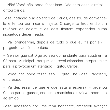
– Não! Você não pode fazer isso. Não tem esse direito! –
gritou Carlos.
José, notando o ar colérico de Carlos, desistiu de convencê-
lo e tentou continuar o trajeto. O sargento tirou então um
revólver do coldre e os dois ficaram especados numa
inquietude desenfreada.
– Vai prender-me, depois de tudo o que eu fiz por si? –
perguntou José, autoritário.
– Senhor guarda! Diga ao seu comandante para acudirem à
Câmara Municipal, porque os revolucionários preparam-se
para lá provocar um atentado – gritou Carlos.
– Você não pode fazer isso! – gritou-lhe José Francisco,
enfurecido.
– Vá depressa, de que é que está à espera? – ordenou
Carlos para o guarda, enquanto mantinha o revólver apontado
ao amigo.
José, acossado por uma raiva inebriante, ameaçou avançar