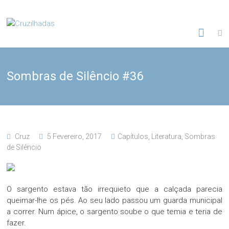
Skip
to
Cruzilhadas
content
Sombras de Silêncio #36
Cruz
5 Fevereiro, 2017
Capítulos
,
Literatura
,
Sombras
de Silêncio
O sargento estava tão irrequieto que a calçada parecia
queimar-lhe os pés. Ao seu lado passou um guarda municipal
a correr. Num ápice, o sargento soube o que temia e teria de
fazer.