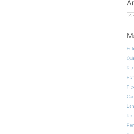
Ar
Arq
Ma
Est
Qui
Rio
Rot
Pic
Cam
Lam
Rot
Pe