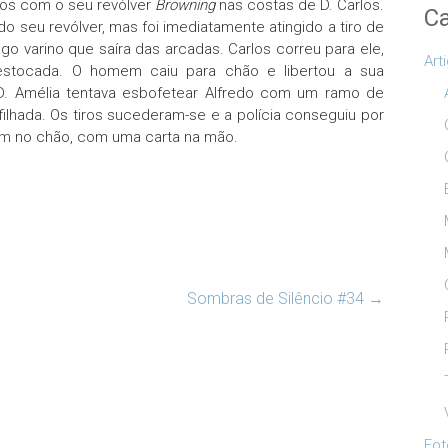
iros com o seu revólver
Browning
nas costas de D. Carlos.
Ca
do seu revólver, mas foi imediatamente atingido a tiro de
 varino que saíra das arcadas. Carlos correu para ele,
Art
stocada. O homem caiu para chão e libertou a sua
 D. Amélia tentava esbofetear Alfredo com um ramo de
ilhada. Os tiros sucederam-se e a polícia conseguiu por
ém no chão, com uma carta na mão.
Sombras de Silêncio #34
→
Fot