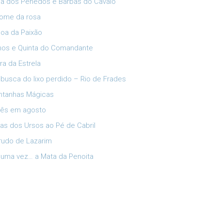
ia dos Penedos e Barbas do Cavalo
ome da rosa
oa da Paixão
lhos e Quinta do Comandante
ra da Estrela
busca do lixo perdido – Rio de Frades
tanhas Mágicas
ês em agosto
has dos Ursos ao Pé de Cabril
rudo de Lazarim
 uma vez… a Mata da Penoita