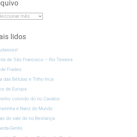
quivo
uivo
is lidos
udasses!
nta de São Francisco – Rio Teixeira
 de Frades
a das Bétulas e Trilho Inca
os de Europa
inho colorido do rio Cavalos
eirinha e Nariz do Mundo
as do vale do rio Bestança
neda-Gerês