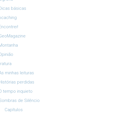
Dicas básicas
ocaching
Encontrei!
GeoMagazine
Montanha
Opinião
eratura
As minhas leituras
Histórias perdidas
O tempo inquieto
Sombras de Silêncio
Capítulos