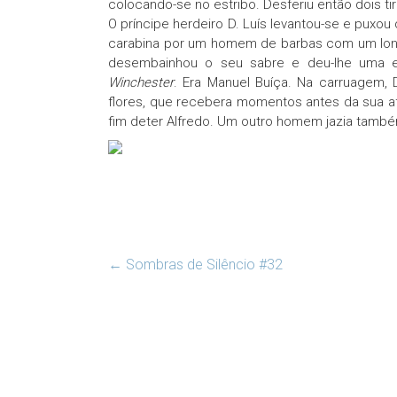
colocando-se no estribo. Desferiu então dois t
O príncipe herdeiro D. Luís levantou-se e puxou 
carabina por um homem de barbas com um longo
desembainhou o seu sabre e deu-lhe uma e
Winchester
. Era Manuel Buíça. Na carruagem,
flores, que recebera momentos antes da sua af
fim deter Alfredo. Um outro homem jazia tamb
←
Sombras de Silêncio #32