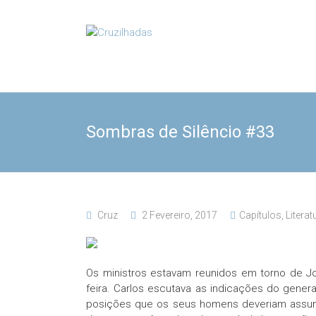
Skip
to
Cruzilhadas
content
Sombras de Silêncio #33
Cruz
2 Fevereiro, 2017
Capítulos
,
Literat
Os ministros estavam reunidos em torno de Jo
feira. Carlos escutava as indicações do gener
posições que os seus homens deveriam assumi