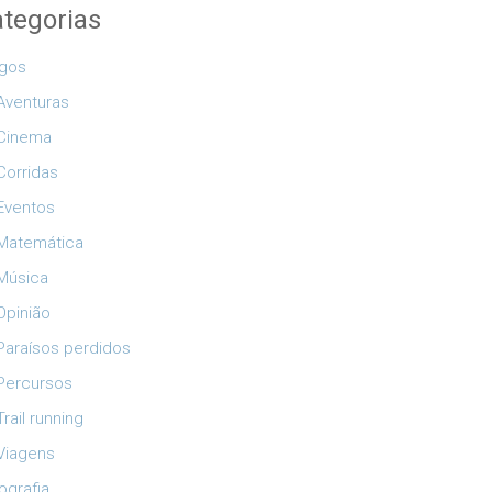
tegorias
igos
Aventuras
Cinema
Corridas
Eventos
Matemática
Música
Opinião
Paraísos perdidos
Percursos
Trail running
Viagens
ografia