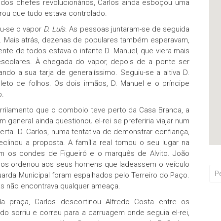
dos chefes revolucionários, Carlos ainda esboçou uma
ou que tudo estava controlado.
ou-se o vapor
D. Luís
. As pessoas juntaram-se de seguida
. Mais atrás, dezenas de populares também esperavam,
te de todos estava o infante D. Manuel, que viera mais
escolares. À chegada do vapor, depois de a ponte ser
ando a sua tarja de generalíssimo. Seguiu-se a altiva D.
leto de folhos. Os dois irmãos, D. Manuel e o príncipe
o.
rrilamento que o comboio teve perto da Casa Branca, a
 general ainda questionou el-rei se preferiria viajar num
rta. D. Carlos, numa tentativa de demonstrar confiança,
declinou a proposta. A família real tomou o seu lugar na
am os condes de Figueiró e o marquês de Alvito. João
rlos ordenou aos seus homens que ladeassem o veículo
uarda Municipal foram espalhados pelo Terreiro do Paço.
as não encontrava qualquer ameaça.
 praça, Carlos descortinou Alfredo Costa entre os
redo sorriu e correu para a carruagem onde seguia el-rei,