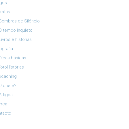
igos
eratura
Sombras de Silêncio
O tempo inquieto
Livros e histórias
ografia
Dicas básicas
fotoHistórias
ocaching
O que é?
Artigos
erca
tacto