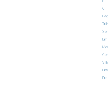
Pra
O n
Lag
Tri
Ser
Em 
Mon
Ger
Sil
Ent
Era