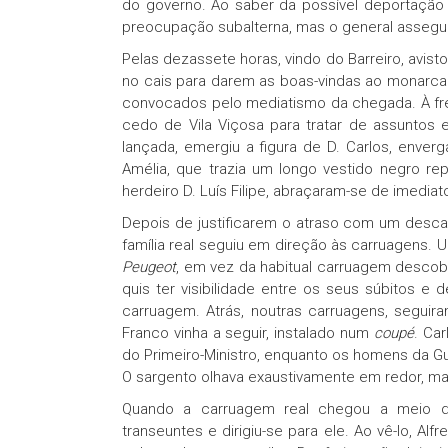
do governo. Ao saber da possível deportação 
preocupação subalterna, mas o general assegur
Pelas dezassete horas, vindo do Barreiro, avist
no cais para darem as boas-vindas ao monarca
convocados pelo mediatismo da chegada. À fren
cedo de Vila Viçosa para tratar de assuntos 
lançada, emergiu a figura de D. Carlos, enverg
Amélia, que trazia um longo vestido negro rep
herdeiro D. Luís Filipe, abraçaram-se de imediat
Depois de justificarem o atraso com um desca
família real seguiu em direção às carruagens. Um
Peugeot
, em vez da habitual carruagem descobe
quis ter visibilidade entre os seus súbitos e 
carruagem. Atrás, noutras carruagens, seguir
Franco vinha a seguir, instalado num
coupé
. Ca
do Primeiro-Ministro, enquanto os homens da G
O sargento olhava exaustivamente em redor, m
Quando a carruagem real chegou a meio da
transeuntes e dirigiu-se para ele. Ao vê-lo, Alf