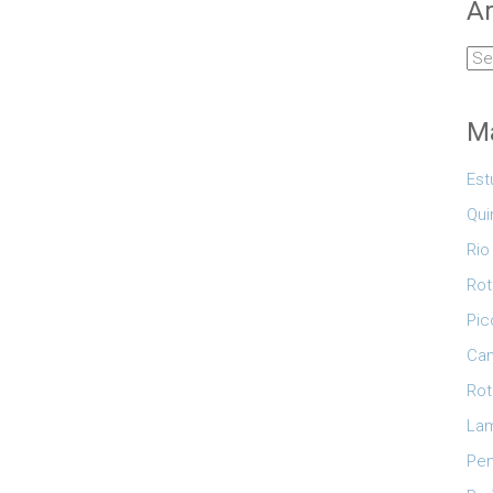
Ar
Arq
Ma
Est
Qui
Rio
Rot
Pic
Cam
Rot
Lam
Pe