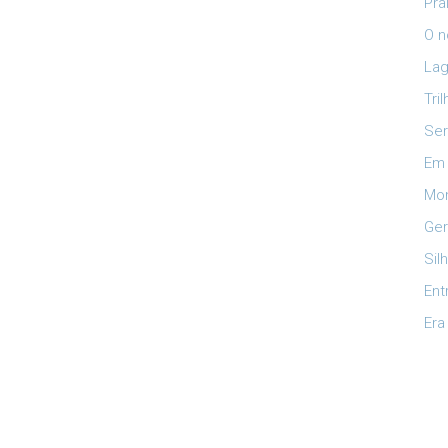
Pra
O n
Lag
Tri
Ser
Em 
Mon
Ger
Sil
Ent
Era