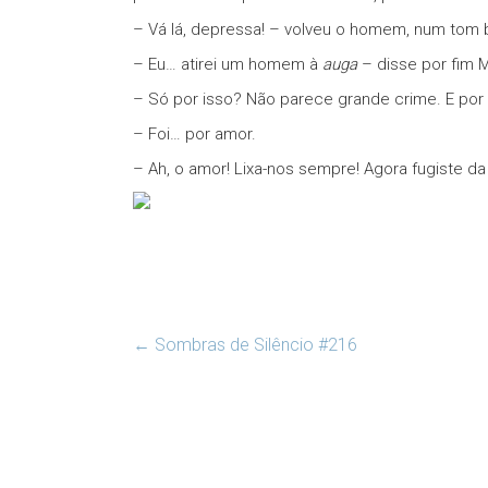
– Vá lá, depressa! – volveu o homem, num tom 
– Eu… atirei um homem à
auga
– disse por fim M
– Só por isso? Não parece grande crime. E por 
– Foi… por amor.
– Ah, o amor! Lixa-nos sempre! Agora fugiste d
←
Sombras de Silêncio #216