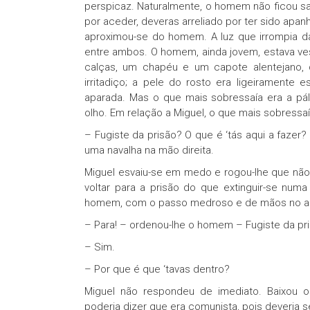
perspicaz. Naturalmente, o homem não ficou sa
por aceder, deveras arreliado por ter sido apa
aproximou-se do homem. A luz que irrompia d
entre ambos. O homem, ainda jovem, estava ve
calças, um chapéu e um capote alentejano, d
irritadiço; a pele do rosto era ligeiramente
aparada. Mas o que mais sobressaía era a pá
olho. Em relação a Miguel, o que mais sobressaí
– Fugiste da prisão? O que é ‘tás aqui a faz
uma navalha na mão direita.
Miguel esvaiu-se em medo e rogou-lhe que não lh
voltar para a prisão do que extinguir-se numa
homem, com o passo medroso e de mãos no ar
– Para! – ordenou-lhe o homem – Fugiste da p
– Sim.
– Por que é que ‘tavas dentro?
Miguel não respondeu de imediato. Baixou 
poderia dizer que era comunista, pois deveria 