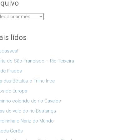
quivo
uivo
is lidos
udasses!
nta de São Francisco – Rio Teixeira
 de Frades
a das Bétulas e Trilho Inca
os de Europa
inho colorido do rio Cavalos
as do vale do rio Bestança
eirinha e Nariz do Mundo
neda-Gerês