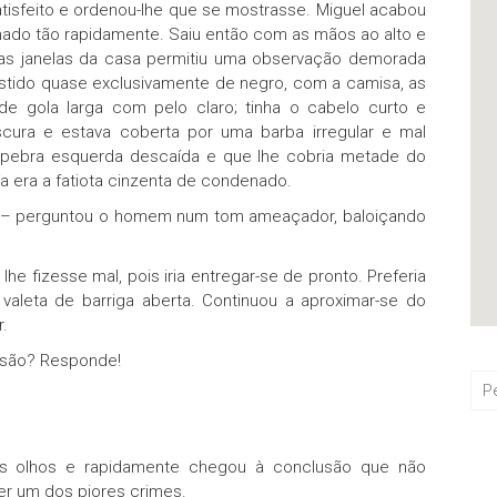
tisfeito e ordenou-lhe que se mostrasse. Miguel acabou
nhado tão rapidamente. Saiu então com as mãos ao alto e
as janelas da casa permitiu uma observação demorada
stido quase exclusivamente de negro, com a camisa, as
e gola larga com pelo claro; tinha o cabelo curto e
 escura e estava coberta por uma barba irregular e mal
lpebra esquerda descaída e que lhe cobria metade do
a era a fatiota cinzenta de condenado.
er? – perguntou o homem num tom ameaçador, baloiçando
e fizesse mal, pois iria entregar-se de pronto. Preferia
 valeta de barriga aberta. Continuou a aproximar-se do
.
risão? Responde!
os olhos e rapidamente chegou à conclusão que não
ser um dos piores crimes.