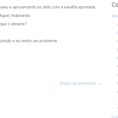
Ca
baixo e aproximando-se dele com a navalha apontada.
iguel, titubeando.
Art
que o atiraste?
a prisão e eu tenho um problema.
Douro ad aeternum
→
Fot