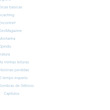
Dicas básicas
ocaching
Encontrei!
GeoMagazine
Montanha
Opinião
eratura
As minhas leituras
Histórias perdidas
O tempo inquieto
Sombras de Silêncio
Capítulos