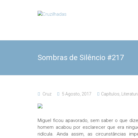
Skip
to
Cruzilhadas
content
Sombras de Silêncio #217
Cruz
5 Agosto, 2017
Capítulos
,
Literatur
Miguel ficou apavorado, sem saber o que dize
homem acabou por esclarecer que era ningu
ridícula. Ainda assim, as circunstâncias 