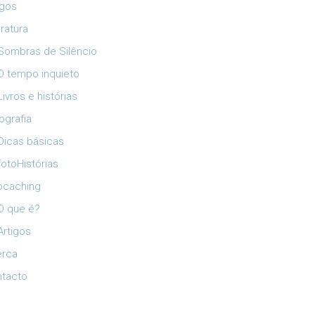
igos
eratura
Sombras de Silêncio
O tempo inquieto
Livros e histórias
ografia
Dicas básicas
fotoHistórias
ocaching
O que é?
Artigos
erca
tacto