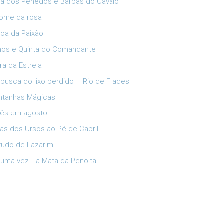
ia dos Penedos e Barbas do Cavalo
ome da rosa
oa da Paixão
lhos e Quinta do Comandante
ra da Estrela
busca do lixo perdido – Rio de Frades
tanhas Mágicas
ês em agosto
has dos Ursos ao Pé de Cabril
rudo de Lazarim
 uma vez… a Mata da Penoita