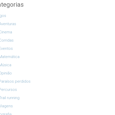
tegorias
igos
Aventuras
Cinema
Corridas
Eventos
Matemática
Música
Opinião
Paraísos perdidos
Percursos
Trail running
Viagens
ografia