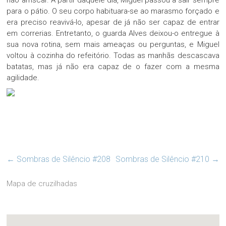
não arriscar. A partir daquele dia, Miguel passou a sair sempre
para o pátio. O seu corpo habituara-se ao marasmo forçado e
era preciso reavivá-lo, apesar de já não ser capaz de entrar
em correrias. Entretanto, o guarda Alves deixou-o entregue à
sua nova rotina, sem mais ameaças ou perguntas, e Miguel
voltou à cozinha do refeitório. Todas as manhãs descascava
batatas, mas já não era capaz de o fazer com a mesma
agilidade.
←
Sombras de Silêncio #208
Sombras de Silêncio #210
→
Mapa de cruzilhadas