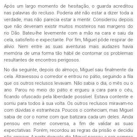
Após um largo momento de hesitação, o guarda acreditou
nas palavras do recluso. Poderia até não estar a dizer toda a
verdade, mas não parecia estar a mentir. Considerou depois
que não deveriam existir muitos mosteiros nas margens do
rio Dão. Bateu-lhe levemente com a mão na cara e saiu da
cela, satisfeito e expectante. Por fim, Miguel pôde respirar de
alívio. Nem entre as suas aventuras mais audazes havia
memória de uma forma tão hábil de contornar os problemas
resultantes de encontros perigosos.
No dia seguinte, depois do almoço, Miguel saiu finalmente da
cela. Atravessou o corredor e entrou no pátio, seguindo a fila
que os outros reclusos levavam. Não sabia o dia, o mês ou o
ano. Parou no meio do pátio e ergueu a cara para o céu,
ficando ofuscado pela liberdade possível. Estava contente e
sorriu para todos à sua volta. Os outros reclusos miravam-no
com dúvidas e estranheza. Poucos o conheciam, mas Miguel
sabia de cor o nome com que batizara cada um deles. Ainda
pensou em meter conversa, a fim de validar as suas
expectativas. Porém, recordou as regras da prisão e decidiu