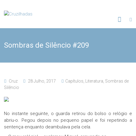
Skip
to
Cruzilhadas
content
Sombras de Silêncio #209
Cruz
28 Julho, 2017
Capítulos
,
Literatura
,
Sombras de
Silêncio
No instante seguinte, o guarda retirou do bolso o relógio e
abriu-o. Pegou depois no pequeno papel e foi repetindo a
sentença enquanto deambulava pela cela.