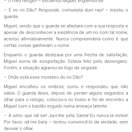
– O meu relógio! – exclamou Miguel, erguendo-se.
– É no rio Dão? Responde, comunista dum raio! – insistiu o
guarda.
Miguel, vendo que o guarda se afastara com a sua resposta e
apesar de desconhecer a existência de um rio com tal nome,
acenou afirmativamente. Nunca compreendera como é que
certas coisas ganhavam o nome.
Enquanto o guarda deslizava por uma frecha de satisfação,
Miguel sorria de estupefação. Estava feliz pelo desengano.
Porém, a situação agravou-se logo de seguida:
– Onde está esse mosteiro do rio Dão?
Miguel encolheu os ombros, sorriu e respondeu que não
sabia. O guarda Alves, depois de perder alguns segundos a
olhar para o relógio, colocou-o no bolso e foi de encontro a
Miguel com o bastão erguido numa ameaça latente.
– A sério que
nã
sei! Juro-lhe pela Santa! Eu nunca lá estive!
Por favor,
nã
me bata – tentou convencê-lo da verdade, sem
desviar o olhar.