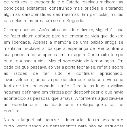
de reclusos ia crescendo e o Estado resolveu melhorar as
condições existentes, construindo mais prisões e alterando
algumas características das mesmas. Em particular, muitas
das celas transformaram-se em Segredos.
O tempo passou. Após oito anos de cativeiro, Miguel já tinha
de fazer algum esforço para se lembrar da vida que deixara
em liberdade. Apenas a memória de uma paixão antiga se
mantinha inviolável, ainda que a esperança de reencontrar a
sua princesa fosse apenas uma miragem. Com muito tempo
para repensar a vida, Miguel sobrevivia de lembranças. Em
cada dia que passava, ao ver a porta fechar-se, refletia sobre
as razões de ter sido e continuar aprisionado.
Invariavelmente, acabava por concluir que tudo se deveria ao
facto de ter abandonado a mãe. Durante as longas vigílias
noturnas definhava em tristeza por desconhecer o que havia
acontecido às pessoas que amava. A tormenta agudizava-se
ao recordar que tinha ficado sem o relógio que o pai lhe
confiara.
Na cela, Miguel habituara-se a deambular de um lado para o
outro, verbalizando os pensamentos para não se esquecer