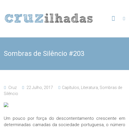
Skip
to
Cruzilhadas
content
Sombras de Silêncio #203
Cruz
22 Julho, 2017
Capítulos
,
Literatura
,
Sombras de
Silêncio
Um pouco por força do descontentamento crescente em
determinadas camadas da sociedade portuguesa, o número