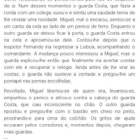
de si. Num desses momentos o guarda Costa, que fazia a
ronda com um colega, ouviu-o e sentiu uma saudade terna de
lhe revelar uma novidade. Miguel, mal o encarou, sentou-se a
um canto da cela ao lado de um penico de ferro. Enquanto o
outro guarda se deixou ficar à porta, o guarda Costa entrou
na cela e aproximou-se dele. Contou-lhe depois que o
inspetor Fernando iria regressar a Lisboa, acompanhando o
comandante. A mudança pouco interessou a Miguel, mas o
guarda explicou-lhe então que finalmente iria acertar contas
com ele e recuperar o relógio. Ainda antes de lhe virar as
costas, o guarda não susteve a vontade e pregou-lhe um
pontapé nas pernas encolhidas.
Revoltado, Miguel libertou-se de quem era, levantou-se,
empunhou o penico e atirou-o contra a cabeça do guarda
Costa, que caiu inconsciente no chão. O outro guarda
ripostou e pregou-lhe com o bastão em cheio no peito,
prostrando-o para cima do colchão. Os gritos de ajuda
ecoaram pelos corredores e, momentos depois, chegaram
mais guardas.