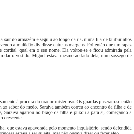
 a sair do armazém e seguiu ao longo da ria, numa fila de burburinhos
 vendo a multidão dividir-se entre as margens. Foi então que um rapaz
cordial, qual era o seu nome. Ela voltou-se e ficou admirada pela
 rodar o vestido. Miguel estava mesmo ao lado dela, num sossego de
amente à procura do orador misterioso. Os guardas puseram-se então
m ao sabor do medo. Saraiva também correu ao encontro da filha e de
, Saraiva agarrou no braço da filha e puxou-a para si, começando a
o crescente.
nha, que estava apavorada pelo momento inquisitório, sendo defendida
rincesa estava a ser sujeita, mas não ousava dizer ou fazer algo.