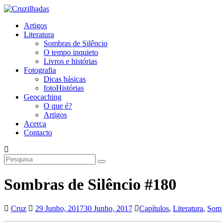
Skip
to
content
Artigos
Cruzilhadas
Literatura
Sombras de Silêncio
O tempo inquieto
Livros e histórias
Fotografia
Dicas básicas
fotoHistórias
Geocaching
O que é?
Artigos
Acerca
Contacto
Sombras de Silêncio #180
Cruz
29 Junho, 2017
30 Junho, 2017
Capítulos
,
Literatura
,
Somb