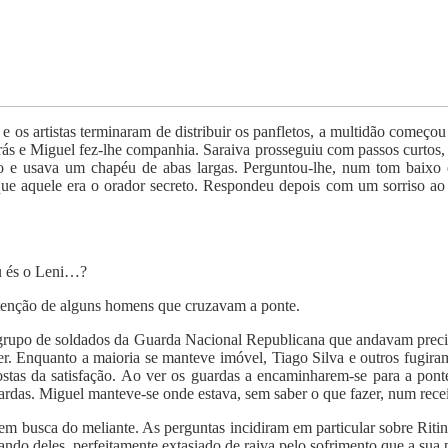
os artistas terminaram de distribuir os panfletos, a multidão começou
rás e Miguel fez-lhe companhia. Saraiva prosseguiu com passos curtos,
 e usava um chapéu de abas largas. Perguntou-lhe, num tom baixo e 
ue aquele era o orador secreto. Respondeu depois com um sorriso ao
Tu és o Leni…?
atenção de alguns homens que cruzavam a ponte.
 grupo de soldados da Guarda Nacional Republicana que andavam precis
er. Enquanto a maioria se manteve imóvel, Tiago Silva e outros fugira
as da satisfação. Ao ver os guardas a encaminharem-se para a ponte
rdas. Miguel manteve-se onde estava, sem saber o que fazer, num recei
m busca do meliante. As perguntas incidiram em particular sobre Riti
ndo deles, perfeitamente extasiado de raiva pelo sofrimento que a sua p