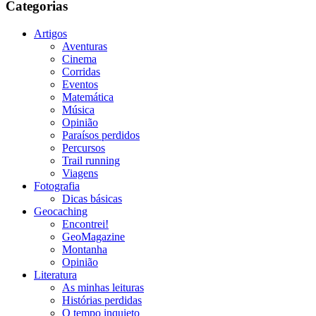
Categorias
Artigos
Aventuras
Cinema
Corridas
Eventos
Matemática
Música
Opinião
Paraísos perdidos
Percursos
Trail running
Viagens
Fotografia
Dicas básicas
Geocaching
Encontrei!
GeoMagazine
Montanha
Opinião
Literatura
As minhas leituras
Histórias perdidas
O tempo inquieto