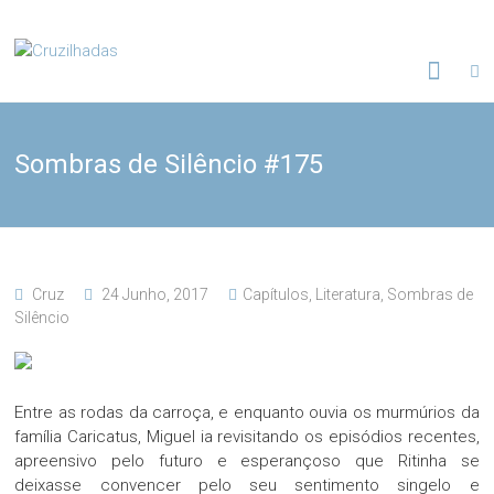
Skip
to
Cruzilhadas
content
Sombras de Silêncio #175
Cruz
24 Junho, 2017
Capítulos
,
Literatura
,
Sombras de
Silêncio
Entre as rodas da carroça, e enquanto ouvia os murmúrios da
família Caricatus, Miguel ia revisitando os episódios recentes,
apreensivo pelo futuro e esperançoso que Ritinha se
deixasse convencer pelo seu sentimento singelo e