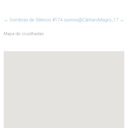
←
Sombras de Silêncio #174
sunrise@CântaroMagro_17
→
Mapa de cruzilhadas