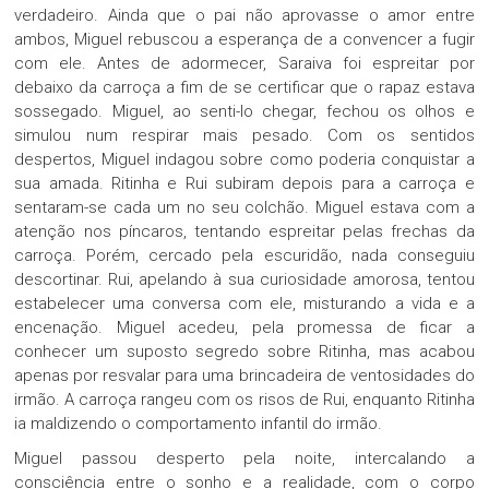
verdadeiro. Ainda que o pai não aprovasse o amor entre
ambos, Miguel rebuscou a esperança de a convencer a fugir
com ele. Antes de adormecer, Saraiva foi espreitar por
debaixo da carroça a fim de se certificar que o rapaz estava
sossegado. Miguel, ao senti-lo chegar, fechou os olhos e
simulou num respirar mais pesado. Com os sentidos
despertos, Miguel indagou sobre como poderia conquistar a
sua amada. Ritinha e Rui subiram depois para a carroça e
sentaram-se cada um no seu colchão. Miguel estava com a
atenção nos píncaros, tentando espreitar pelas frechas da
carroça. Porém, cercado pela escuridão, nada conseguiu
descortinar. Rui, apelando à sua curiosidade amorosa, tentou
estabelecer uma conversa com ele, misturando a vida e a
encenação. Miguel acedeu, pela promessa de ficar a
conhecer um suposto segredo sobre Ritinha, mas acabou
apenas por resvalar para uma brincadeira de ventosidades do
irmão. A carroça rangeu com os risos de Rui, enquanto Ritinha
ia maldizendo o comportamento infantil do irmão.
Miguel passou desperto pela noite, intercalando a
consciência entre o sonho e a realidade, com o corpo