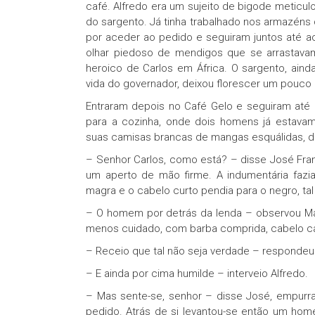
café. Alfredo era um sujeito de bigode meticul
do sargento. Já tinha trabalhado nos armazéns
por aceder ao pedido e seguiram juntos até a
olhar piedoso de mendigos que se arrastavam
heroico de Carlos em África. O sargento, aind
vida do governador, deixou florescer um pouc
Entraram depois no Café Gelo e seguiram até
para a cozinha, onde dois homens já estava
suas camisas brancas de mangas esquálidas, de
– Senhor Carlos, como está? – disse José Fra
um aperto de mão firme. A indumentária fazi
magra e o cabelo curto pendia para o negro, ta
– O homem por detrás da lenda – observou Ma
menos cuidado, com barba comprida, cabelo c
– Receio que tal não seja verdade – respondeu
– E ainda por cima humilde – interveio Alfredo.
– Mas sente-se, senhor – disse José, empurr
pedido. Atrás de si levantou-se então um hom