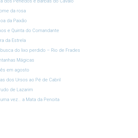
ia dos Penedos e Barbas do Cavalo
ome da rosa
oa da Paixão
lhos e Quinta do Comandante
ra da Estrela
busca do lixo perdido – Rio de Frades
tanhas Mágicas
ês em agosto
has dos Ursos ao Pé de Cabril
rudo de Lazarim
 uma vez… a Mata da Penoita