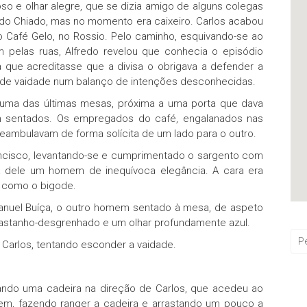
oso e olhar alegre, que se dizia amigo de alguns colegas
 do Chiado, mas no momento era caixeiro. Carlos acabou
o Café Gelo, no Rossio. Pelo caminho, esquivando-se ao
 pelas ruas, Alfredo revelou que conhecia o episódio
a que acreditasse que a divisa o obrigava a defender a
o de vaidade num balanço de intenções desconhecidas.
 uma das últimas mesas, próxima a uma porta que dava
m sentados. Os empregados do café, engalanados nas
ambulavam de forma solícita de um lado para o outro.
ncisco, levantando-se e cumprimentado o sargento com
a dele um homem de inequívoca elegância. A cara era
l como o bigode.
nuel Buíça, o outro homem sentado à mesa, de aspeto
astanho-desgrenhado e um olhar profundamente azul.
 Carlos, tentando esconder a vaidade.
ando uma cadeira na direção de Carlos, que acedeu ao
em, fazendo ranger a cadeira e arrastando um pouco a