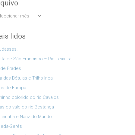
quivo
uivo
is lidos
udasses!
nta de São Francisco – Rio Teixeira
 de Frades
a das Bétulas e Trilho Inca
os de Europa
inho colorido do rio Cavalos
as do vale do rio Bestança
eirinha e Nariz do Mundo
neda-Gerês