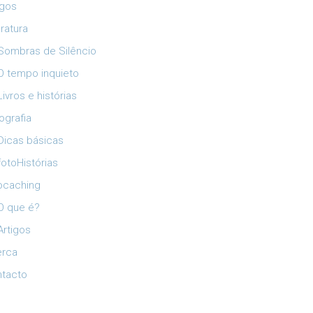
igos
eratura
Sombras de Silêncio
O tempo inquieto
Livros e histórias
ografia
Dicas básicas
fotoHistórias
ocaching
O que é?
Artigos
erca
tacto