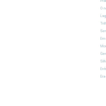
Pra
O n
Lag
Tri
Ser
Em 
Mon
Ger
Sil
Ent
Era