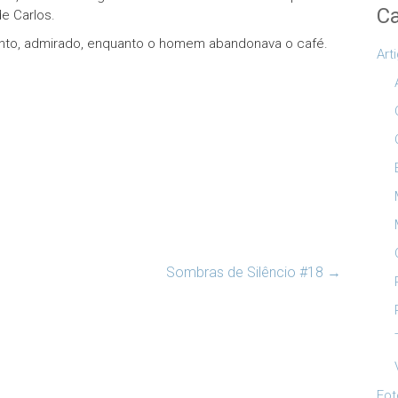
Ca
e Carlos.
ento, admirado, enquanto o homem abandonava o café.
Art
Sombras de Silêncio #18
→
Fot