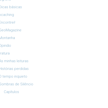
Dicas básicas
ocaching
Encontrei!
GeoMagazine
Montanha
Opinião
eratura
As minhas leituras
Histórias perdidas
O tempo inquieto
Sombras de Silêncio
Capítulos