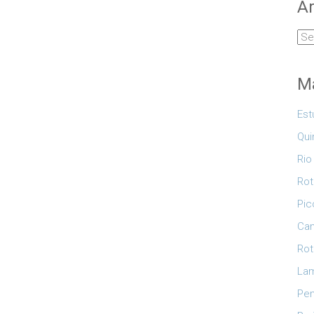
Ar
Arq
Ma
Est
Qui
Rio
Rot
Pic
Cam
Rot
Lam
Pe