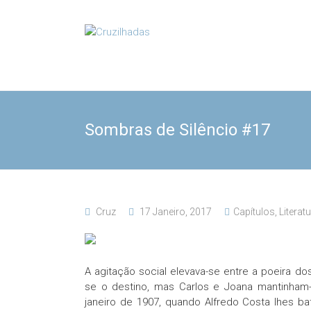
Skip
to
Cruzilhadas
content
Sombras de Silêncio #17
Cruz
17 Janeiro, 2017
Capítulos
,
Literat
A agitação social elevava-se entre a poeira d
se o destino, mas Carlos e Joana mantinham-
janeiro de 1907, quando Alfredo Costa lhes b