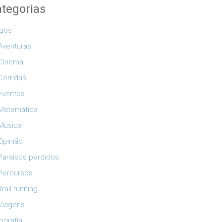
tegorias
igos
Aventuras
Cinema
Corridas
Eventos
Matemática
Música
Opinião
Paraísos perdidos
Percursos
Trail running
Viagens
ografia