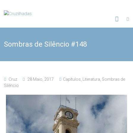
Skip
to
Cruzilhadas
content
Sombras de Silêncio #148
Cruz
28 Maio, 2017
Capítulos
,
Literatura
,
Sombras de
Silêncio