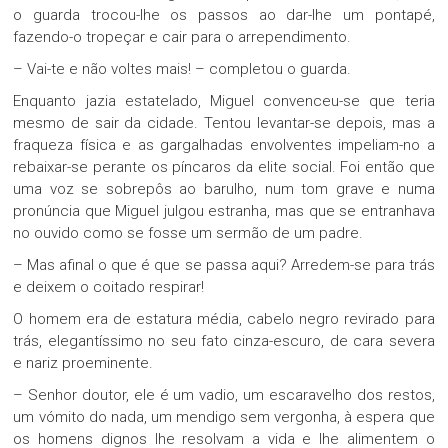
o guarda trocou-lhe os passos ao dar-lhe um pontapé,
fazendo-o tropeçar e cair para o arrependimento.
– Vai-te e não voltes mais! – completou o guarda.
Enquanto jazia estatelado, Miguel convenceu-se que teria
mesmo de sair da cidade. Tentou levantar-se depois, mas a
fraqueza física e as gargalhadas envolventes impeliam-no a
rebaixar-se perante os píncaros da elite social. Foi então que
uma voz se sobrepôs ao barulho, num tom grave e numa
pronúncia que Miguel julgou estranha, mas que se entranhava
no ouvido como se fosse um sermão de um padre.
– Mas afinal o que é que se passa aqui? Arredem-se para trás
e deixem o coitado respirar!
O homem era de estatura média, cabelo negro revirado para
trás, elegantíssimo no seu fato cinza-escuro, de cara severa
e nariz proeminente.
– Senhor doutor, ele é um vadio, um escaravelho dos restos,
um vómito do nada, um mendigo sem vergonha, à espera que
os homens dignos lhe resolvam a vida e lhe alimentem o