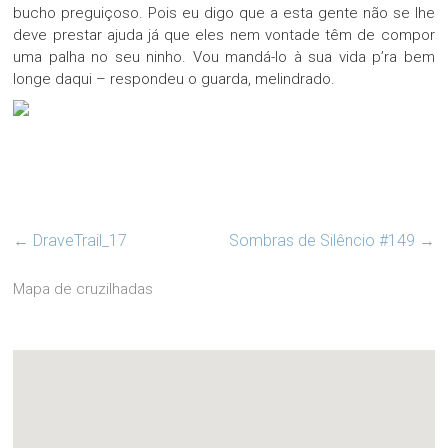
bucho preguiçoso. Pois eu digo que a esta gente não se lhe
deve prestar ajuda já que eles nem vontade têm de compor
uma palha no seu ninho. Vou mandá-lo à sua vida p’ra bem
longe daqui – respondeu o guarda, melindrado.
←
DraveTrail_17
Sombras de Silêncio #149
→
Mapa de cruzilhadas