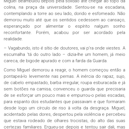
Miguel deambulou depois pela solidão até chegar ao topo da
colina, na praça da universidade. Sentou-se na escadaria,
contemplando a torre ao seu lado, dorido e esfomeado. Não
demorou muito até que os sentidos cedessem ao cansaço,
esperançado por alimentar o espírito nalgum sonho
reconfortante. Porém, acabou por ser acordado pela
realidade.
– Vagabundo, isto é sítio de doutores, vai p’ra onde viestes. A
escumalha ‘tá do outro lado – dizia-lhe um homem, já meio
careca, de bigode apurado e com a farda da Guarda.
Como Miguel demorou a reagir, o homem começou então a
pontapeá-lo levemente nas pernas. A inércia do rapaz, sujo,
de cabelo empastado, barba irregular, roupa esburacada e já
sem botões na camisa, convenceu o guarda que precisaria
de se esforçar um pouco mais e empurrou-o pelas escadas,
para espanto dos estudantes que passavam e que formaram
desde logo um círculo de riso à volta da desgraça. Miguel,
acidentado pelas dores, despertou pela violência e percebeu
que estava rodeado de olhares trocistas, do alto das suas
certezas familiares. Ergueu-se depois e tentou sair dali, mas