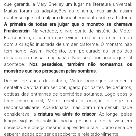
que garantiu a Mary Shelley um lugar na literatura universal.
Muitas foram as adaptações ao cinema, mas ainda assim
confesso que tinha algum desconhecimento sobre a história.
A primeira de todas era julgar que o monstro se chamava
Frankenstein
. Na verdade, o livro conta de história de Victor
Frankenstein, o homem que revirou a ciência do seu tempo
com a criação inusitada de um ser disforme. O monstro não
tem nome. Assim, incógnito, tem perdurado ao longo das
décadas na nossa imaginação. Não será por acaso que tal
acontece.
Nos pesadelos, também não nomeamos os
monstros que nos perseguem pelas sombras.
Depois de anos de estudo, Victor consegue acender a
centelha da vida num ser conjugado por partes de defuntos,
obtidas das entranhas de cemitérios soturnos. Logo após o
feito sobrenatural, Victor rejeita a criação e foge da
responsabilidade. Abandonada, mas com uma sensibilidade
considerável, a
criatura vai atrás do criador
. Ao longe, pelas
longas vigílias da solidão, acaba por inteirar-se da vida em
sociedade e chega mesmo a aprender a falar. Como seria de
esperar, acaba por ser descoberto e rejeitado vilmente.