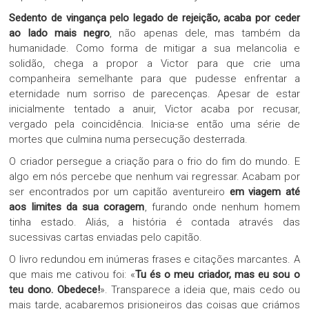
Sedento de vingança pelo legado de rejeição, acaba por ceder
ao lado mais negro
, não apenas dele, mas também da
humanidade. Como forma de mitigar a sua melancolia e
solidão, chega a propor a Victor para que crie uma
companheira semelhante para que pudesse enfrentar a
eternidade num sorriso de parecenças. Apesar de estar
inicialmente tentado a anuir, Victor acaba por recusar,
vergado pela coincidência. Inicia-se então uma série de
mortes que culmina numa persecução desterrada.
O criador persegue a criação para o frio do fim do mundo. E
algo em nós percebe que nenhum vai regressar. Acabam por
ser encontrados por um capitão aventureiro
em viagem até
aos limites da sua coragem
, furando onde nenhum homem
tinha estado. Aliás, a história é contada através das
sucessivas cartas enviadas pelo capitão.
O livro redundou em inúmeras frases e citações marcantes. A
que mais me cativou foi: «
Tu és o meu criador, mas eu sou o
teu dono. Obedece!
». Transparece a ideia que, mais cedo ou
mais tarde, acabaremos prisioneiros das coisas que criámos