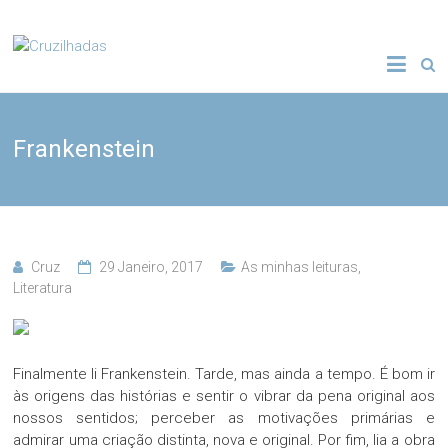
Skip
to
Cruzilhadas
content
Frankenstein
Cruz
29 Janeiro, 2017
As minhas leituras
,
Literatura
Finalmente li Frankenstein. Tarde, mas ainda a tempo. É bom ir
às origens das histórias e sentir o vibrar da pena original aos
nossos sentidos; perceber as motivações primárias e
admirar uma criação distinta, nova e original. Por fim, lia a obra